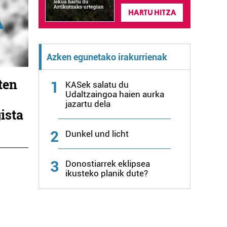
HARTU HITZA
Azken egunetako irakurrienak
ten
1
KASek salatu du
Udaltzaingoa haien aurka
jazartu dela
ista
2
Dunkel und licht
3
Donostiarrek eklipsea
ikusteko planik dute?