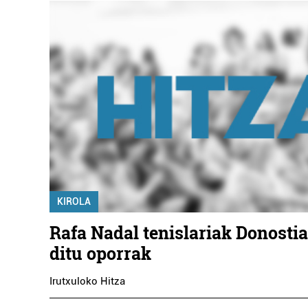
KIROLA
Rafa Nadal tenislariak Donosti
ditu oporrak
Irutxuloko Hitza