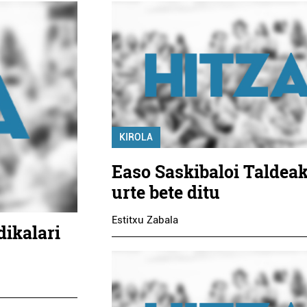
KIROLA
Easo Saskibaloi Taldeak
urte bete ditu
Estitxu Zabala
dikalari