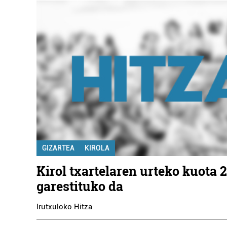
GIZARTEA
KIROLA
Kirol txartelaren urteko kuota 2
garestituko da
Irutxuloko Hitza