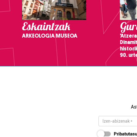
Eskaintzak
Gure
ARKEOLOGIA MUSEOA
'Atzera
Dinamit
histor
90. ur
As
Pribatutasu