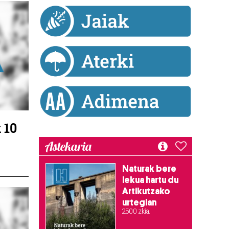
 10
Astekaria
Naturak bere
lekua hartu du
Artikutzako
urtegian
2.500 zkia.