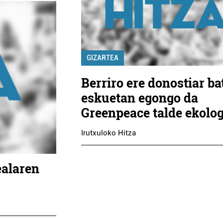
GIZARTEA
Berriro ere donostiar ba
eskuetan egongo da
Greenpeace talde ekolog
Irutxuloko Hitza
ealaren