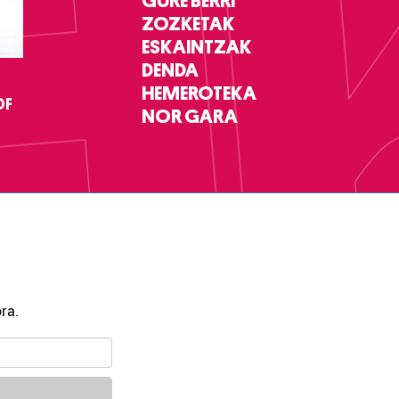
GURE BERRI
ZOZKETAK
ESKAINTZAK
DENDA
HEMEROTEKA
DF
NOR GARA
ra.