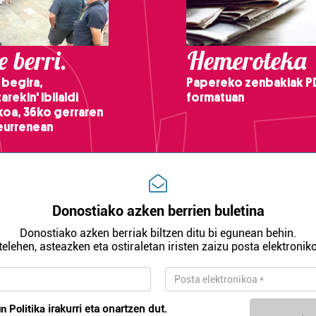
 berri.
Hemeroteka
 begira,
Papereko zenbakiak P
arekin' ibilaldi
formatuan
ikoa, 36ko gerraren
teurrenean
Donostiako azken berrien buletina
Donostiako azken berriak biltzen ditu bi egunean behin.
telehen, asteazken eta ostiraletan iristen zaizu posta elektroniko
n Politika
irakurri eta onartzen dut.