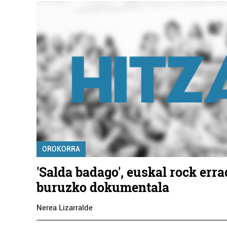
OROKORRA
'Salda badago', euskal rock erra
buruzko dokumentala
Nerea Lizarralde