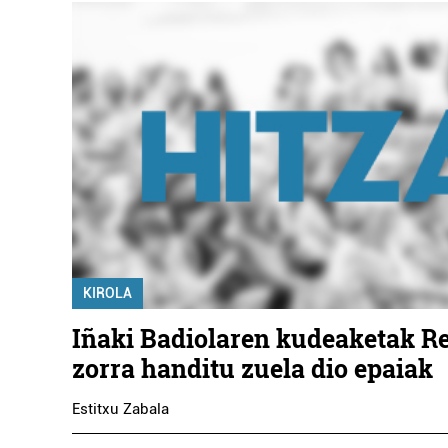
KIROLA
Iñaki Badiolaren kudeaketak R
zorra handitu zuela dio epaiak
Estitxu Zabala