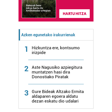
Webgune honek cookie propioak eta hirugarrenen cookie-
fitxategiak erabiltzen ditu. Zure esperientzia eta
zerbitzuak hobetzeko asmoz, cookie teknologiaz
HARTU HITZA
baliatzen gara. Ohar hau onartuz gero, teknologia hori
erabiltzeko baimen esplizitua ematen diguzu.
Gehiago
irakurri
Azken egunetako irakurrienak
1
Hizkuntza ere, kontsumo
irizpide
2
Aste Nagusiko azpiegitura
muntatzen hasi dira
Donostiako Piratak
3
Gure Bideak Altzako Ermita
aldaparen egoera aldatu
dezan eskatu dio udalari