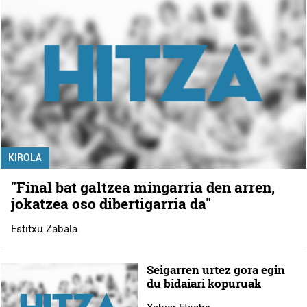
KIROLA
"Final bat galtzea mingarria den arren,
jokatzea oso dibertigarria da"
Estitxu Zabala
Seigarren urtez gora egin
du bidaiari kopuruak