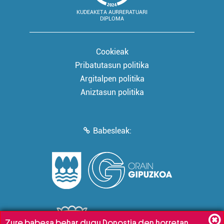
KUDEAKETA AURRERATUARI
DIPLOMA
Cookieak
Pribatutasun politika
Argitalpen politika
Aniztasun politika
Babesleak:
Zure babesa behar dugu Donostia den horretan