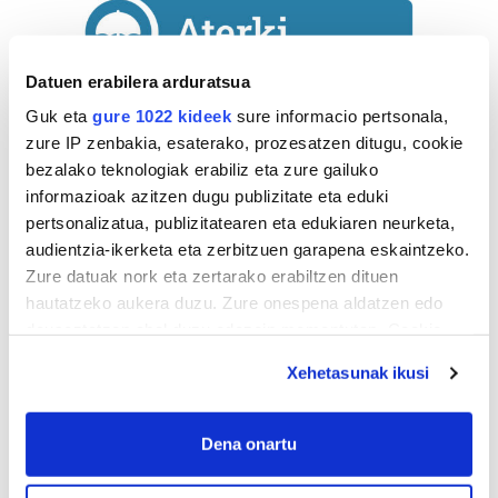
Datuen erabilera arduratsua
Guk eta
gure 1022 kideek
sure informacio pertsonala,
zure IP zenbakia, esaterako, prozesatzen ditugu, cookie
bezalako teknologiak erabiliz eta zure gailuko
informazioak azitzen dugu publizitate eta eduki
Astekaria
pertsonalizatua, publizitatearen eta edukiaren neurketa,
audientzia-ikerketa eta zerbitzuen garapena eskaintzeko.
Naturak bere
Zure datuak nork eta zertarako erabiltzen dituen
lekua hartu du
hautatzeko aukera duzu. Zure onespena aldatzen edo
Artikutzako
deuseztatzen ahal duzu edozein momentutan, Cookie
urtegian
deklaraziotik edo Privacy triggerean klikatuz.
2.500 zkia.
Xehetasunak ikusi
If you allow, we would also like to:
HARTU HITZA
Collect information about your geographical
Dena onartu
location which can be accurate to within several
meters