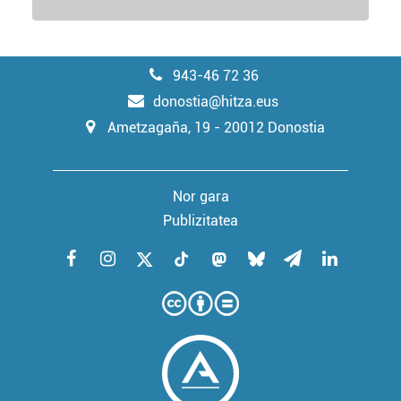
943-46 72 36
donostia@hitza.eus
Ametzagaña, 19 - 20012 Donostia
Nor gara
Publizitatea