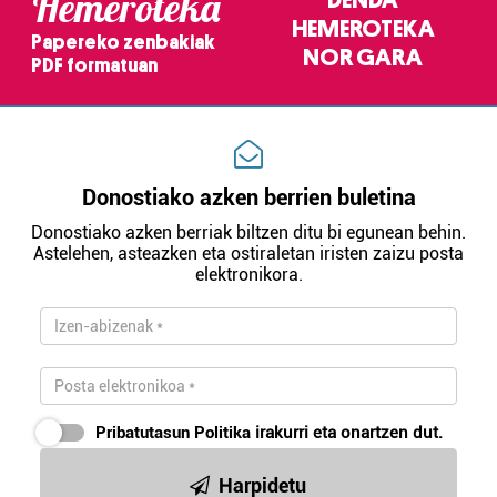
Hemeroteka
HEMEROTEKA
Papereko zenbakiak
NOR GARA
PDF formatuan
Donostiako azken berrien buletina
Donostiako azken berriak biltzen ditu bi egunean behin.
Astelehen, asteazken eta ostiraletan iristen zaizu posta
elektronikora.
Pribatutasun Politika
irakurri eta onartzen dut.
Harpidetu