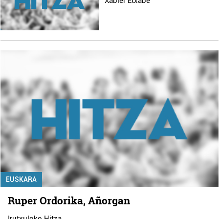
Xabier Etxabe
EUSKARA
Ruper Ordorika, Añorgan
Irutxuloko Hitza