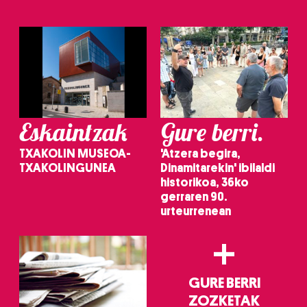
Eskaintzak
Gure berri.
TXAKOLIN MUSEOA-
'Atzera begira,
TXAKOLINGUNEA
Dinamitarekin' ibilaldi
historikoa, 36ko
gerraren 90.
urteurrenean
+
GURE BERRI
ZOZKETAK