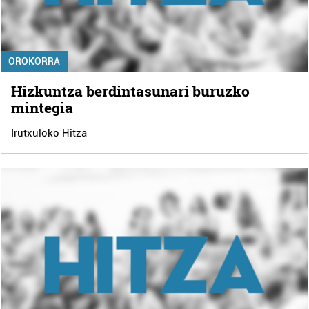
OROKORRA
Hizkuntza berdintasunari buruzko
mintegia
Irutxuloko Hitza