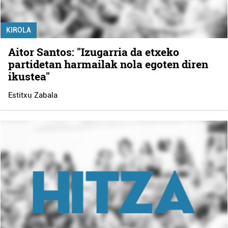
KIROLA
Aitor Santos: "Izugarria da etxeko
partidetan harmailak nola egoten diren
ikustea"
Estitxu Zabala