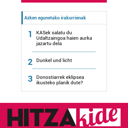
baliatzen gara. Ohar hau onartuz gero, teknologia hori
erabiltzeko baimen esplizitua ematen diguzu.
Gehiago
Azken egunetako irakurrienak
irakurri
1
KASek salatu du
Udaltzaingoa haien aurka
jazartu dela
2
Dunkel und licht
3
Donostiarrek eklipsea
ikusteko planik dute?