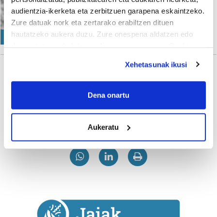
audientzia-ikerketa eta zerbitzuen garapena eskaintzeko.
Irutxuloko Hitza
Zure datuak nork eta zertarako erabiltzen dituen
hautatzeko aukera duzu. Zure onespena aldatzen edo
KULTURA
deuseztatzen ahal duzu edozein momentutan, Cookie
deklaraziotik edo Privacy triggerean klikatuz.
Xehetasunak ikusi
If you allow, we would also like to:
Gehiago
Collect information about your geographical
Dena onartu
location which can be accurate to within several
meters
Aukeratu
Identify your device by actively scanning it for
specific characteristics (fingerprinting)
Find out more about how your personal data is processed
and set your preferences in the
details section
.
Guk eta gure bazkideek zure datu pertsonalak
prozesatzen ditugu, zure IP zenbakia, besteak beste,
teknologia erabiliz, cookieak adibidez, iragarki eta eduki