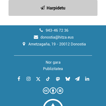
Harpidetu
943-46 72 36
donostia@hitza.eus
Ametzagaña, 19 - 20012 Donostia
Nor gara
Publizitatea