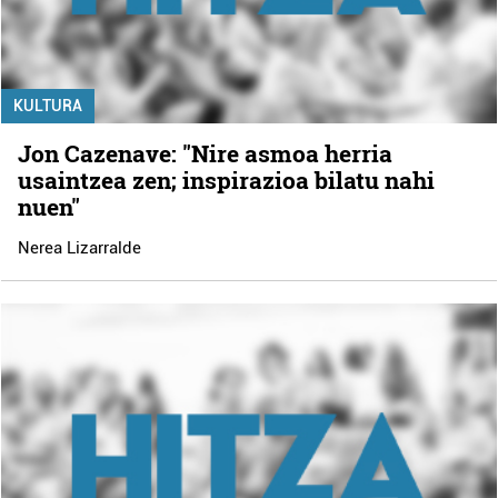
KULTURA
Jon Cazenave: "Nire asmoa herria
usaintzea zen; inspirazioa bilatu nahi
nuen"
Nerea Lizarralde