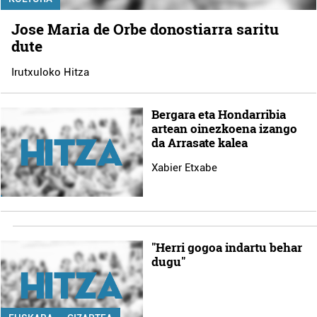
Jose Maria de Orbe donostiarra saritu
dute
Irutxuloko Hitza
Bergara eta Hondarribia
artean oinezkoena izango
da Arrasate kalea
Xabier Etxabe
"Herri gogoa indartu behar
dugu"