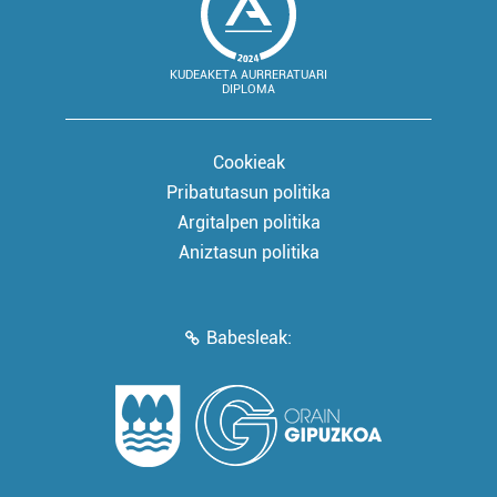
KUDEAKETA AURRERATUARI
DIPLOMA
Cookieak
Pribatutasun politika
Argitalpen politika
Aniztasun politika
Babesleak: