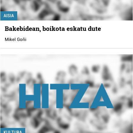
AISIA
Bakebidean, boikota eskatu dute
Mikel Goñi
KULTURA