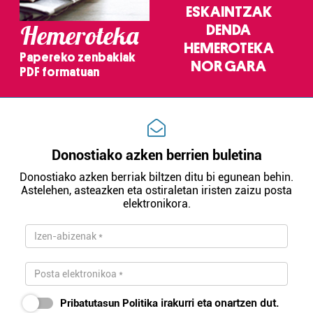
ESKAINTZAK
Hemeroteka
DENDA
HEMEROTEKA
Papereko zenbakiak
NOR GARA
PDF formatuan
Donostiako azken berrien buletina
Donostiako azken berriak biltzen ditu bi egunean behin.
Astelehen, asteazken eta ostiraletan iristen zaizu posta
elektronikora.
Pribatutasun Politika
irakurri eta onartzen dut.