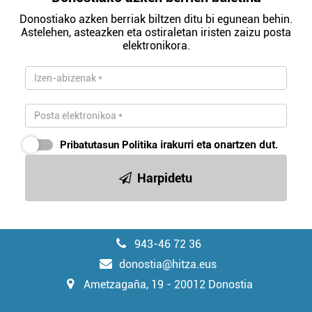
Donostiako azken berriak biltzen ditu bi egunean behin.
Astelehen, asteazken eta ostiraletan iristen zaizu posta
elektronikora.
Pribatutasun Politika
irakurri eta onartzen dut.
Harpidetu
943-46 72 36
donostia@hitza.eus
Ametzagaña, 19 - 20012 Donostia