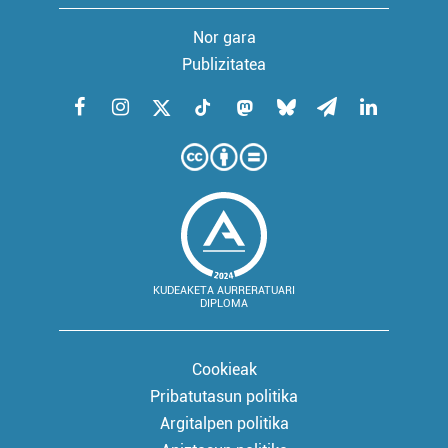
Nor gara
Publizitatea
KUDEAKETA AURRERATUARI
DIPLOMA
Cookieak
Pribatutasun politika
Argitalpen politika