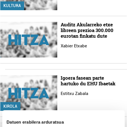
KULTURA
Auditz Akularreko etxe
libreen prezioa 300.000
eurotan finkatu dute
Xabier Etxabe
Igoera fasean parte
hartuko du EHU Ibaetak
Estitxu Zabala
KIROLA
Datuen erabilera arduratsua
Titulua lortzeko borrokan