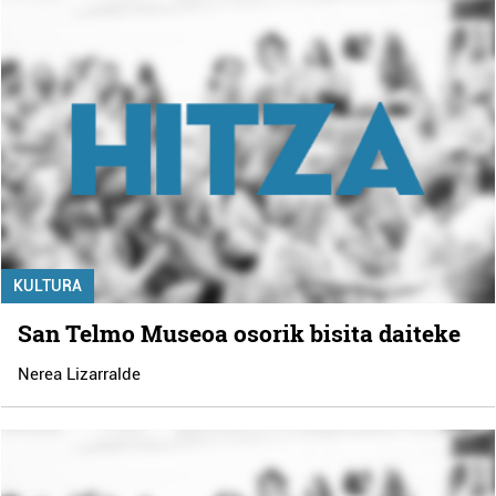
KULTURA
San Telmo Museoa osorik bisita daiteke
Nerea Lizarralde