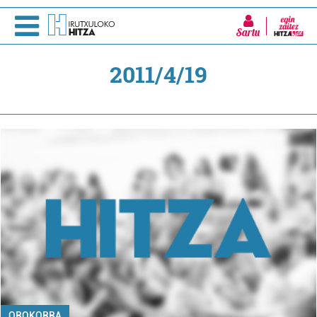
Sartu
2011/4/19
OROKORRA