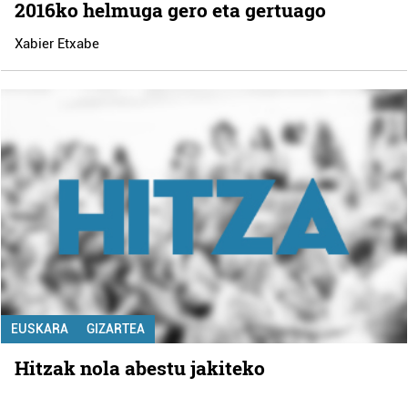
2016ko helmuga gero eta gertuago
Xabier Etxabe
EUSKARA
GIZARTEA
Hitzak nola abestu jakiteko