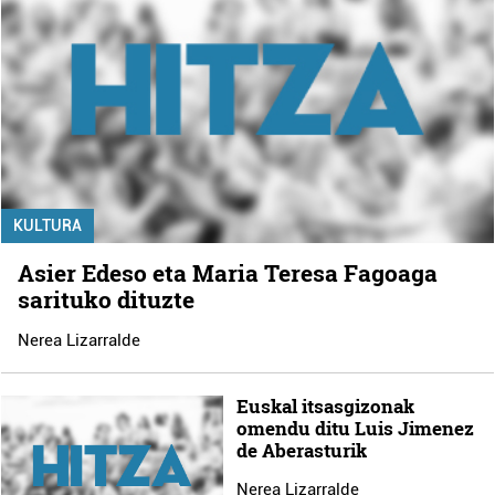
KULTURA
Asier Edeso eta Maria Teresa Fagoaga
sarituko dituzte
Nerea Lizarralde
Euskal itsasgizonak
omendu ditu Luis Jimenez
de Aberasturik
Nerea Lizarralde