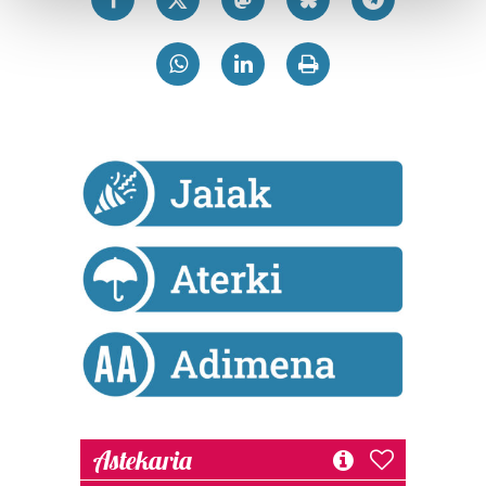
and set your preferences in the
details section
.
Guk eta gure bazkideek zure datu pertsonalak
prozesatzen ditugu, zure IP zenbakia, besteak beste,
teknologia erabiliz, cookieak adibidez, iragarki eta eduki
pertsonalizatuak eskaintzeko, iragarkiak eta edukia
neurtzeko, jendeari buruzko informazioa biltzeko eta
produktuak garatzeko. Zure datuak nork eta zertarako
erabiltzen dituen hauta dezakezu.
Bazkide batzuek ez dizute baimenik eskatzen, eta beren
interes komertzial legitimoetan babesten dira. Ikusi gure
bazkideen zerrenda, beren ustez zein helburutarako
duten interes legitimoa eta horren aurka nola egin
dezakezun ikusteko.
Lortu zure datu pertsonalak prozesatzeko moduari
buruzko informazio gehiago eta ezarri zure lehentasunak
Astekaria
datuen atalean. Edozein unetan alda edo ken dezakezu