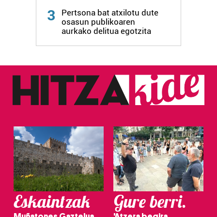
3
Pertsona bat atxilotu dute
osasun publikoaren
aurkako delitua egotzita
Eskaintzak
Gure berri.
Muñatones Gaztelua
'Atzera begira,