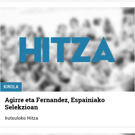
KIROLA
Agirre eta Fernandez, Espainiako
Selekzioan
Irutxuloko Hitza