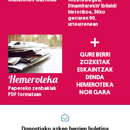
Dinamitarekin' ibilaldi
historikoa, 36ko
gerraren 90.
urteurrenean
+
GURE BERRI
ZOZKETAK
ESKAINTZAK
Hemeroteka
DENDA
HEMEROTEKA
Papereko zenbakiak
NOR GARA
PDF formatuan
Donostiako azken berrien buletina