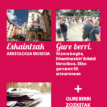
Eskaintzak
Gure berri.
ARKEOLOGIA MUSEOA
'Atzera begira,
Dinamitarekin' ibilaldi
historikoa, 36ko
gerraren 90.
urteurrenean
+
GURE BERRI
ZOZKETAK