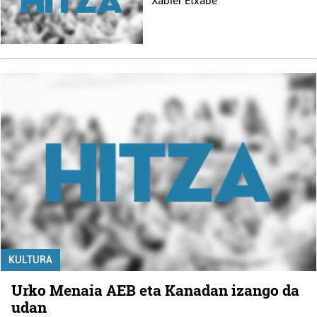
Xabier Etxabe
KULTURA
Urko Menaia AEB eta Kanadan izango da
udan