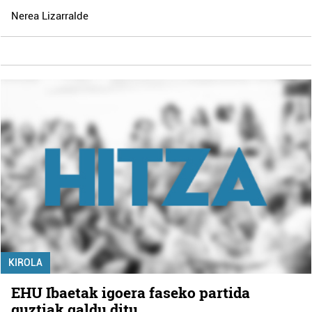
Nerea Lizarralde
KIROLA
EHU Ibaetak igoera faseko partida
guztiak galdu ditu