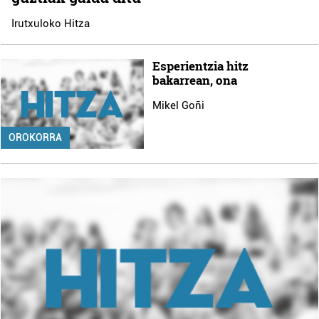
Irutxuloko Hitza
Esperientzia hitz
bakarrean, ona
Mikel Goñi
OROKORRA