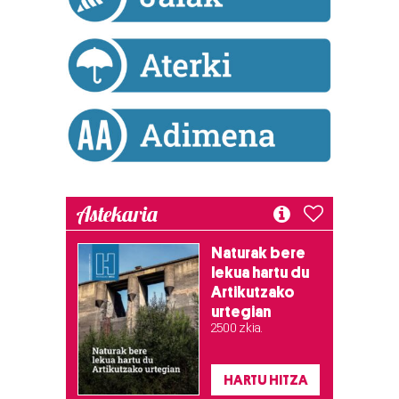
dezakezun ikusteko.
Lortu zure datu pertsonalak prozesatzeko moduari
buruzko informazio gehiago eta ezarri zure lehentasunak
datuen atalean. Edozein unetan alda edo ken dezakezu
zure baimena Cookieen adierazpenean.
Webgune honek cookie propioak eta hirugarrenen cookie-
fitxategiak erabiltzen ditu. Zure esperientzia eta
zerbitzuak hobetzeko asmoz, cookie teknologiaz
Astekaria
baliatzen gara. Ohar hau onartuz gero, teknologia hori
erabiltzeko baimen esplizitua ematen diguzu.
Gehiago
Naturak bere
irakurri
lekua hartu du
Artikutzako
urtegian
2.500 zkia.
HARTU HITZA