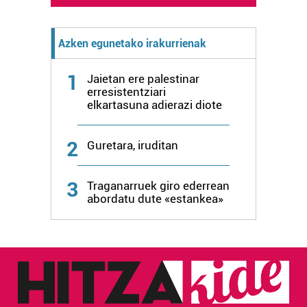
Azken egunetako irakurrienak
1
Jaietan ere palestinar
erresistentziari
elkartasuna adierazi diote
2
Guretara, iruditan
3
Traganarruek giro ederrean
abordatu dute «estankea»