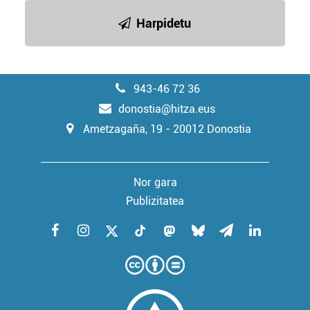
Harpidetu
943-46 72 36
donostia@hitza.eus
Ametzagaña, 19 - 20012 Donostia
Nor gara
Publizitatea