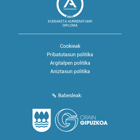
KUDEAKETA AURRERATUARI
DIPLOMA
Cookieak
Pribatutasun politika
Argitalpen politika
Aniztasun politika
Babesleak: