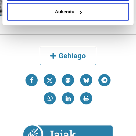
Irutxuloko Hitza
meters
Aukeratu
Identify your device by actively scanning it for
specific characteristics (fingerprinting)
Find out more about how your personal data is processed
and set your preferences in the
details section
.
Guk eta gure bazkideek zure datu pertsonalak
Gehiago
prozesatzen ditugu, zure IP zenbakia, besteak beste,
teknologia erabiliz, cookieak adibidez, iragarki eta eduki
pertsonalizatuak eskaintzeko, iragarkiak eta edukia
neurtzeko, jendeari buruzko informazioa biltzeko eta
produktuak garatzeko. Zure datuak nork eta zertarako
erabiltzen dituen hauta dezakezu.
Bazkide batzuek ez dizute baimenik eskatzen, eta beren
interes komertzial legitimoetan babesten dira. Ikusi gure
bazkideen zerrenda, beren ustez zein helburutarako
duten interes legitimoa eta horren aurka nola egin