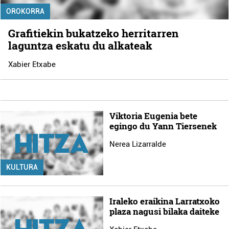
OROKORRA
Grafitiekin bukatzeko herritarren
laguntza eskatu du alkateak
Xabier Etxabe
Viktoria Eugenia bete
egingo du Yann Tiersenek
Nerea Lizarralde
KULTURA
Iraleko eraikina Larratxoko
plaza nagusi bilaka daiteke