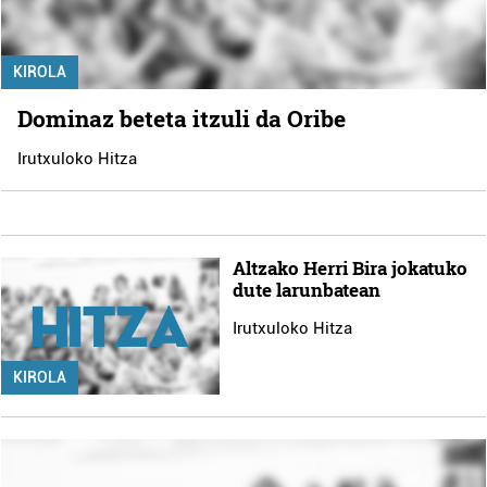
KIROLA
Dominaz beteta itzuli da Oribe
Irutxuloko Hitza
Altzako Herri Bira jokatuko
dute larunbatean
Irutxuloko Hitza
KIROLA