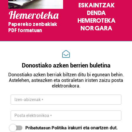
ESKAINTZAK
Hemeroteka
DENDA
HEMEROTEKA
Papereko zenbakiak
NOR GARA
PDF formatuan
Donostiako azken berrien buletina
Donostiako azken berriak biltzen ditu bi egunean behin.
Astelehen, asteazken eta ostiraletan iristen zaizu posta
elektronikora.
Pribatutasun Politika
irakurri eta onartzen dut.