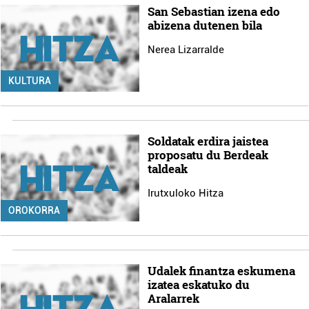
San Sebastian izena edo
abizena dutenen bila
Nerea Lizarralde
KULTURA
Soldatak erdira jaistea
proposatu du Berdeak
taldeak
Irutxuloko Hitza
OROKORRA
Udalek finantza eskumena
izatea eskatuko du
Aralarrek