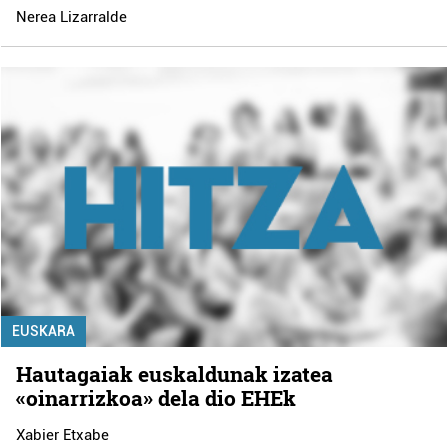
Nerea Lizarralde
EUSKARA
Hautagaiak euskaldunak izatea
«oinarrizkoa» dela dio EHEk
Xabier Etxabe