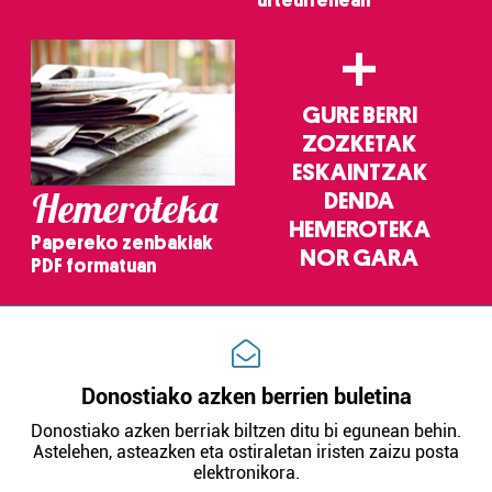
+
GURE BERRI
ZOZKETAK
ESKAINTZAK
Hemeroteka
DENDA
HEMEROTEKA
Papereko zenbakiak
NOR GARA
PDF formatuan
Donostiako azken berrien buletina
Donostiako azken berriak biltzen ditu bi egunean behin.
Astelehen, asteazken eta ostiraletan iristen zaizu posta
elektronikora.