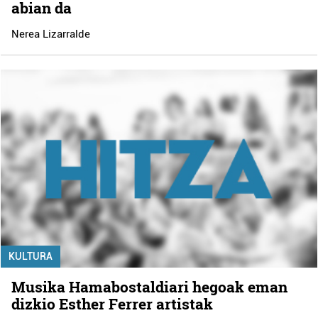
abian da
Nerea Lizarralde
KULTURA
Musika Hamabostaldiari hegoak eman
dizkio Esther Ferrer artistak