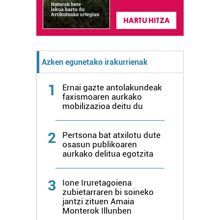
Webgune honek cookie propioak eta hirugarrenen cookie-
HARTU HITZA
fitxategiak erabiltzen ditu. Zure esperientzia eta
zerbitzuak hobetzeko asmoz, cookie teknologiaz
baliatzen gara. Ohar hau onartuz gero, teknologia hori
erabiltzeko baimen esplizitua ematen diguzu.
Gehiago
Azken egunetako irakurrienak
irakurri
1
Ernai gazte antolakundeak
faxismoaren aurkako
mobilizazioa deitu du
2
Pertsona bat atxilotu dute
osasun publikoaren
aurkako delitua egotzita
3
Ione Iruretagoiena
zubietarraren bi soineko
jantzi zituen Amaia
Monterok Illunben