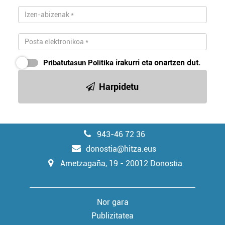
Pribatutasun Politika
irakurri eta onartzen dut.
Harpidetu
943-46 72 36
donostia@hitza.eus
Ametzagaña, 19 - 20012 Donostia
Nor gara
Publizitatea