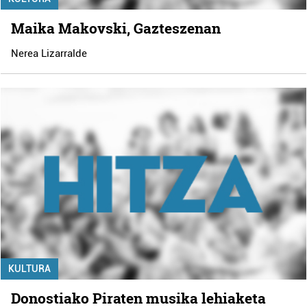
Maika Makovski, Gazteszenan
Nerea Lizarralde
KULTURA
Donostiako Piraten musika lehiaketa