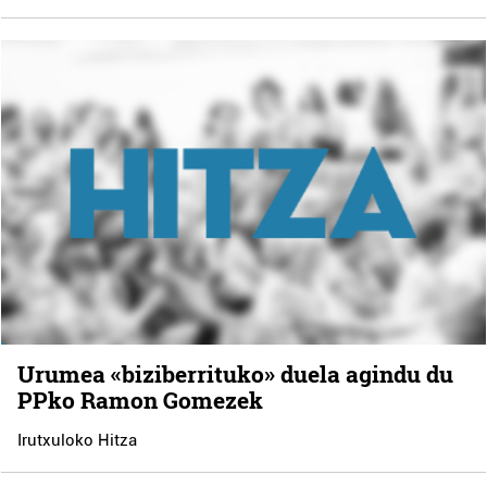
Urumea «biziberrituko» duela agindu du
PPko Ramon Gomezek
Irutxuloko Hitza