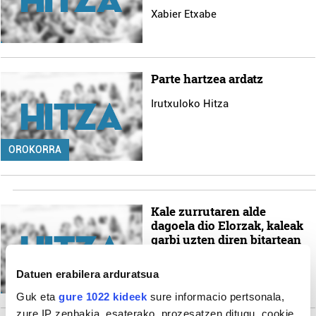
Xabier Etxabe
Parte hartzea ardatz
Irutxuloko Hitza
OROKORRA
Kale zurrutaren alde
dagoela dio Elorzak, kaleak
garbi uzten diren bitartean
Irutxuloko Hitza
Datuen erabilera arduratsua
Guk eta
gure 1022 kideek
sure informacio pertsonala,
zure IP zenbakia, esaterako, prozesatzen ditugu, cookie