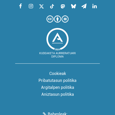
KUDEAKETA AURRERATUARI
DIPLOMA
Cookieak
Pribatutasun politika
Argitalpen politika
Aniztasun politika
Babesleak: