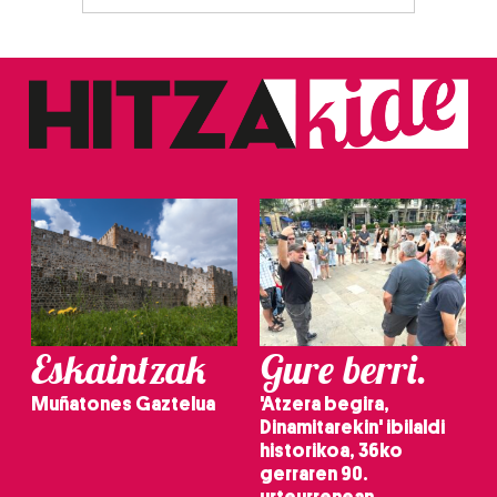
Eskaintzak
Gure berri.
Muñatones Gaztelua
'Atzera begira,
Dinamitarekin' ibilaldi
historikoa, 36ko
gerraren 90.
urteurrenean