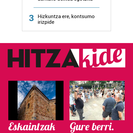
zure baimena Cookieen adierazpenean.
3
Hizkuntza ere, kontsumo
Webgune honek cookie propioak eta hirugarrenen cookie-
irizpide
fitxategiak erabiltzen ditu. Zure esperientzia eta
zerbitzuak hobetzeko asmoz, cookie teknologiaz
baliatzen gara. Ohar hau onartuz gero, teknologia hori
erabiltzeko baimen esplizitua ematen diguzu.
Gehiago
irakurri
Eskaintzak
Gure berri.