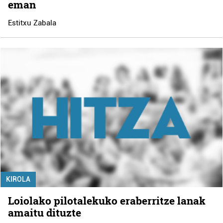
eman
Estitxu Zabala
KIROLA
Loiolako pilotalekuko eraberritze lanak
amaitu dituzte