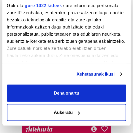
Guk eta
gure 1022 kideek
sure informacio pertsonala,
zure IP zenbakia, esaterako, prozesatzen ditugu, cookie
bezalako teknologiak erabiliz eta zure gailuko
informazioak azitzen dugu publizitate eta eduki
pertsonalizatua, publizitatearen eta edukiaren neurketa,
audientzia-ikerketa eta zerbitzuen garapena eskaintzeko.
Zure datuak nork eta zertarako erabiltzen dituen
hautatzeko aukera duzu. Zure onespena aldatzen edo
deuseztatzen ahal duzu edozein momentutan, Cookie
deklaraziotik edo Privacy triggerean klikatuz.
Xehetasunak ikusi
If you allow, we would also like to:
Collect information about your geographical
Dena onartu
location which can be accurate to within several
meters
Aukeratu
Identify your device by actively scanning it for
specific characteristics (fingerprinting)
Astekaria
Find out more about how your personal data is processed