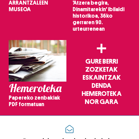
ARRANTZALEEN
'Atzera begira,
MUSEOA
Dinamitarekin' ibilaldi
historikoa, 36ko
gerraren 90.
urteurrenean
+
GURE BERRI
ZOZKETAK
ESKAINTZAK
Hemeroteka
DENDA
HEMEROTEKA
Papereko zenbakiak
NOR GARA
PDF formatuan