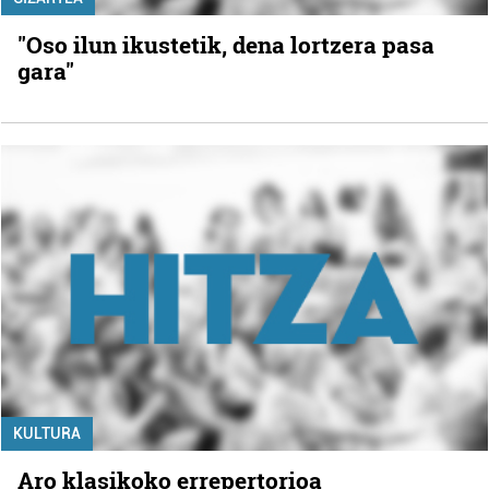
"Oso ilun ikustetik, dena lortzera pasa
gara"
KULTURA
Aro klasikoko errepertorioa