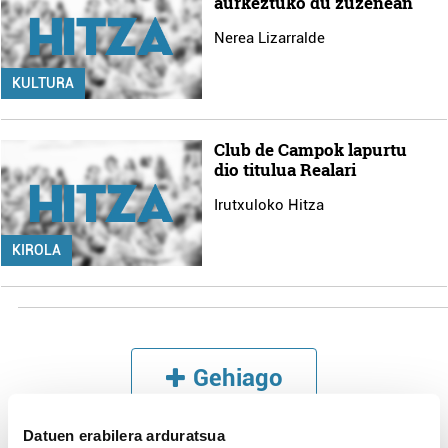
aurkeztuko du zuzenean
Nerea Lizarralde
KULTURA
Club de Campok lapurtu
dio titulua Realari
Irutxuloko Hitza
KIROLA
Gehiago
Datuen erabilera arduratsua