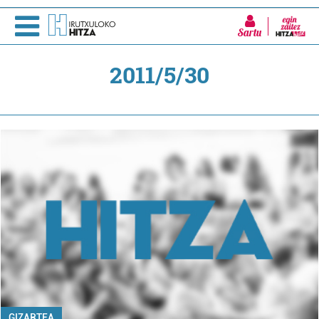
Sartu
2011/5/30
GIZARTEA