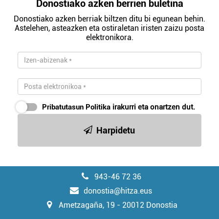
Donostiako azken berrien buletina
Donostiako azken berriak biltzen ditu bi egunean behin.
Astelehen, asteazken eta ostiraletan iristen zaizu posta
elektronikora.
Pribatutasun Politika
irakurri eta onartzen dut.
Harpidetu
943-46 72 36
donostia@hitza.eus
Ametzagaña, 19 - 20012 Donostia