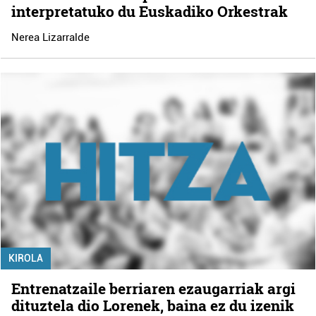
interpretatuko du Euskadiko Orkestrak
Nerea Lizarralde
KIROLA
Entrenatzaile berriaren ezaugarriak argi
dituztela dio Lorenek, baina ez du izenik