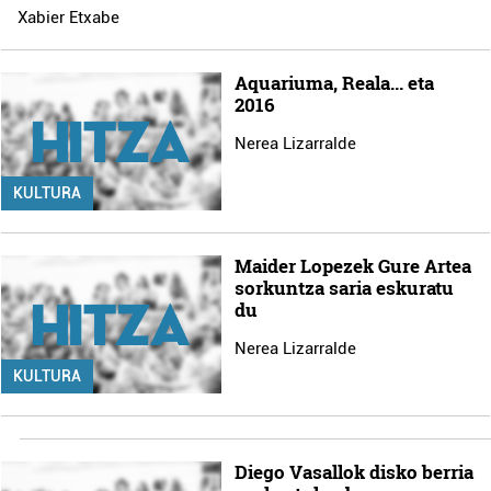
Xabier Etxabe
Aquariuma, Reala... eta
2016
Nerea Lizarralde
KULTURA
Maider Lopezek Gure Artea
sorkuntza saria eskuratu
du
Nerea Lizarralde
KULTURA
Diego Vasallok disko berria