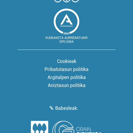
KUDEAKETA AURRERATUARI
DIPLOMA
Cookieak
Pribatutasun politika
Argitalpen politika
Aniztasun politika
Babesleak: