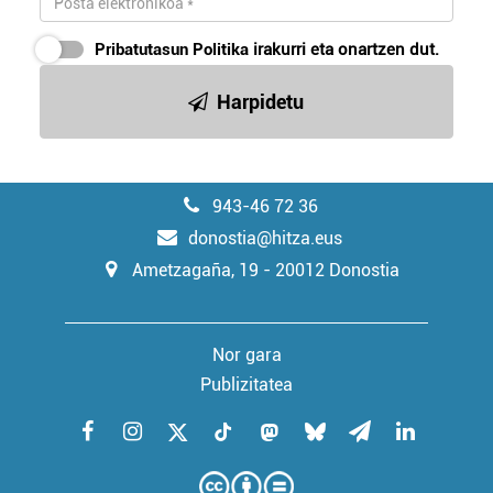
Pribatutasun Politika
irakurri eta onartzen dut.
Harpidetu
943-46 72 36
donostia@hitza.eus
Ametzagaña, 19 - 20012 Donostia
Nor gara
Publizitatea