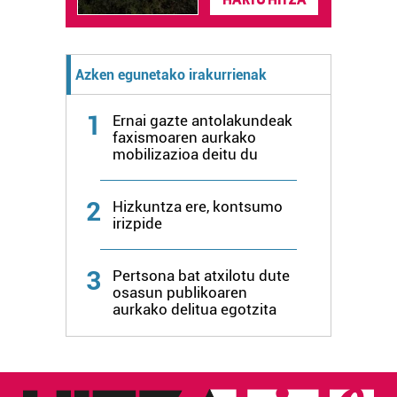
fitxategiak erabiltzen ditu. Zure esperientzia eta
zerbitzuak hobetzeko asmoz, cookie teknologiaz
baliatzen gara. Ohar hau onartuz gero, teknologia hori
erabiltzeko baimen esplizitua ematen diguzu.
Gehiago
Azken egunetako irakurrienak
irakurri
1
Ernai gazte antolakundeak
faxismoaren aurkako
mobilizazioa deitu du
2
Hizkuntza ere, kontsumo
irizpide
3
Pertsona bat atxilotu dute
osasun publikoaren
aurkako delitua egotzita