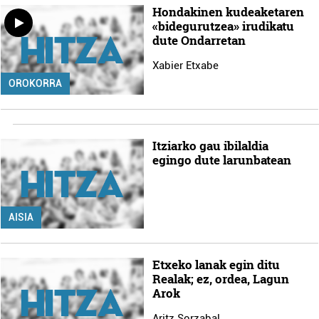
Hondakinen kudeaketaren
«bidegurutzea» irudikatu
dute Ondarretan
Xabier Etxabe
OROKORRA
Itziarko gau ibilaldia
egingo dute larunbatean
AISIA
Etxeko lanak egin ditu
Realak; ez, ordea, Lagun
Arok
Aritz Sorzabal