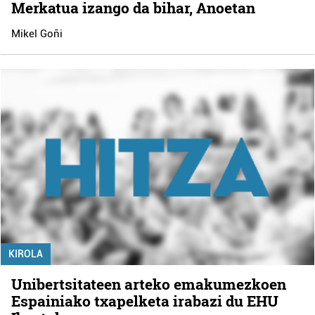
Merkatua izango da bihar, Anoetan
Mikel Goñi
KIROLA
Unibertsitateen arteko emakumezkoen
Espainiako txapelketa irabazi du EHU