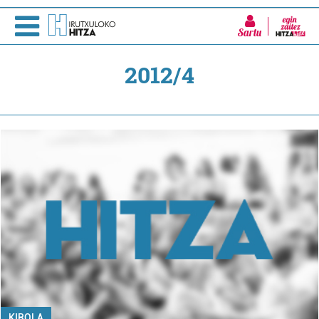
Sartu
2012/4
KIROLA