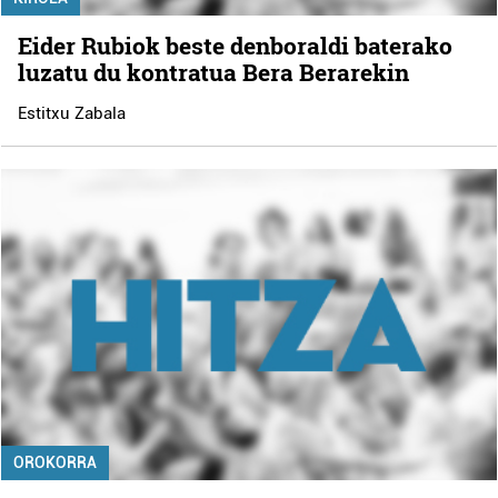
Eider Rubiok beste denboraldi baterako
luzatu du kontratua Bera Berarekin
Estitxu Zabala
OROKORRA