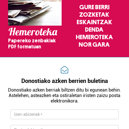
GURE BERRI
ZOZKETAK
ESKAINTZAK
Hemeroteka
DENDA
HEMEROTEKA
Papereko zenbakiak
NOR GARA
PDF formatuan
Donostiako azken berrien buletina
Donostiako azken berriak biltzen ditu bi egunean behin.
Astelehen, asteazken eta ostiraletan iristen zaizu posta
elektronikora.