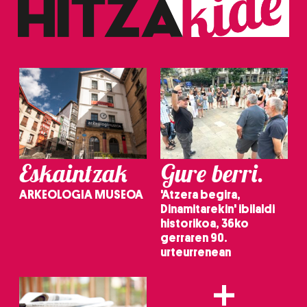
Eskaintzak
Gure berri.
ARKEOLOGIA MUSEOA
'Atzera begira,
Dinamitarekin' ibilaldi
historikoa, 36ko
gerraren 90.
urteurrenean
+