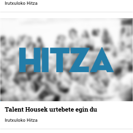
Irutxuloko Hitza
Talent Housek urtebete egin du
Irutxuloko Hitza