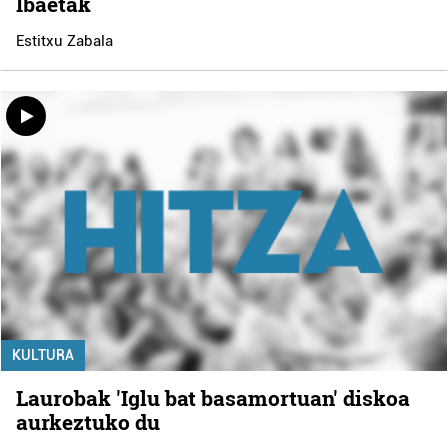
Ibaetak
Estitxu Zabala
KULTURA
Laurobak 'Iglu bat basamortuan' diskoa
aurkeztuko du