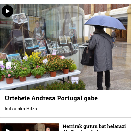
Urtebete Andresa Portugal gabe
Irutxuloko Hitza
Herrirak gutun bat helarazi