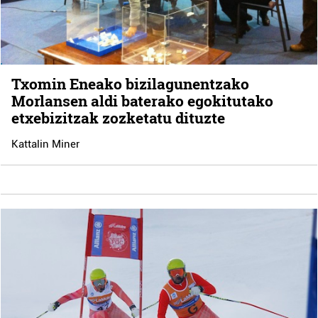
Txomin Eneako bizilagunentzako
Morlansen aldi baterako egokitutako
etxebizitzak zozketatu dituzte
Kattalin Miner