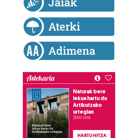
duten interes legitimoa eta horren aurka nola egin
dezakezun ikusteko.
Lortu zure datu pertsonalak prozesatzeko moduari
buruzko informazio gehiago eta ezarri zure lehentasunak
datuen atalean. Edozein unetan alda edo ken dezakezu
zure baimena Cookieen adierazpenean.
Webgune honek cookie propioak eta hirugarrenen cookie-
fitxategiak erabiltzen ditu. Zure esperientzia eta
Astekaria
zerbitzuak hobetzeko asmoz, cookie teknologiaz
baliatzen gara. Ohar hau onartuz gero, teknologia hori
erabiltzeko baimen esplizitua ematen diguzu.
Gehiago
Naturak bere
lekua hartu du
irakurri
Artikutzako
urtegian
2.500 zkia.
HARTU HITZA