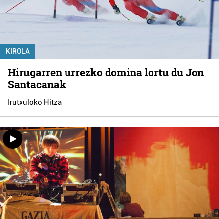
KIROLA
Hirugarren urrezko domina lortu du Jon
Santacanak
Irutxuloko Hitza