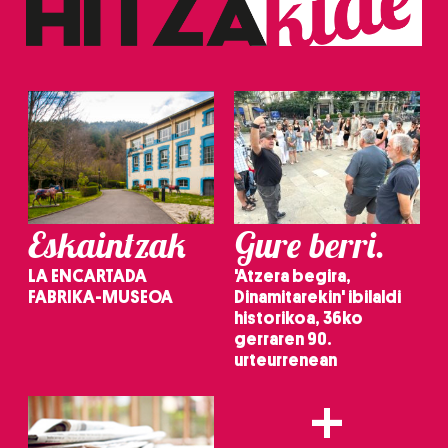
Eskaintzak
Gure berri.
LA ENCARTADA
'Atzera begira,
FABRIKA-MUSEOA
Dinamitarekin' ibilaldi
historikoa, 36ko
gerraren 90.
urteurrenean
+