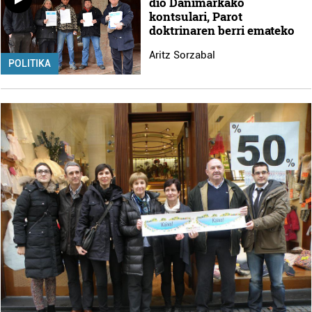
dio Danimarkako
kontsulari, Parot
doktrinaren berri emateko
Aritz Sorzabal
POLITIKA