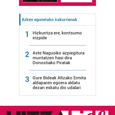
Azken egunetako irakurrienak
1
Hizkuntza ere, kontsumo
irizpide
2
Aste Nagusiko azpiegitura
muntatzen hasi dira
Donostiako Piratak
3
Gure Bideak Altzako Ermita
aldaparen egoera aldatu
dezan eskatu dio udalari