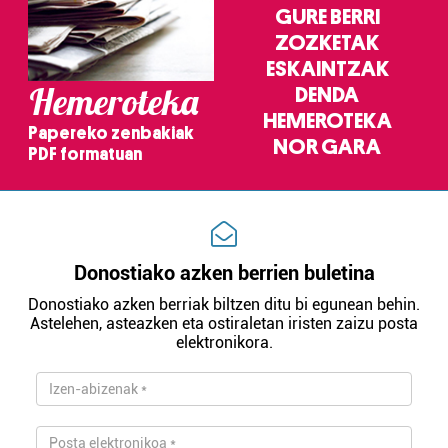
GURE BERRI
ZOZKETAK
ESKAINTZAK
Hemeroteka
DENDA
HEMEROTEKA
Papereko zenbakiak
NOR GARA
PDF formatuan
Donostiako azken berrien buletina
Donostiako azken berriak biltzen ditu bi egunean behin.
Astelehen, asteazken eta ostiraletan iristen zaizu posta
elektronikora.