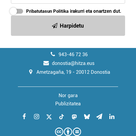
Pribatutasun Politika
irakurri eta onartzen dut.
Harpidetu
943-46 72 36
donostia@hitza.eus
Ametzagaña, 19 - 20012 Donostia
Nor gara
Publizitatea