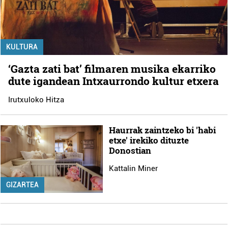
KULTURA
‘Gazta zati bat’ filmaren musika ekarriko
dute igandean Intxaurrondo kultur etxera
Irutxuloko Hitza
Haurrak zaintzeko bi 'habi
etxe' irekiko dituzte
Donostian
Kattalin Miner
GIZARTEA