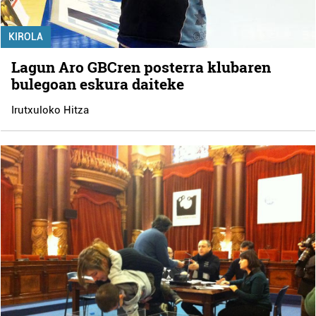
KIROLA
Lagun Aro GBCren posterra klubaren
bulegoan eskura daiteke
Irutxuloko Hitza