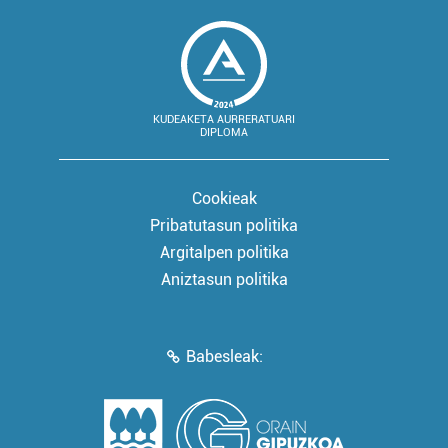
KUDEAKETA AURRERATUARI
DIPLOMA
Cookieak
Pribatutasun politika
Argitalpen politika
Aniztasun politika
Babesleak: