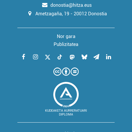
donostia@hitza.eus
Ametzagaña, 19 - 20012 Donostia
Nor gara
Publizitatea
KUDEAKETA AURRERATUARI
DIPLOMA