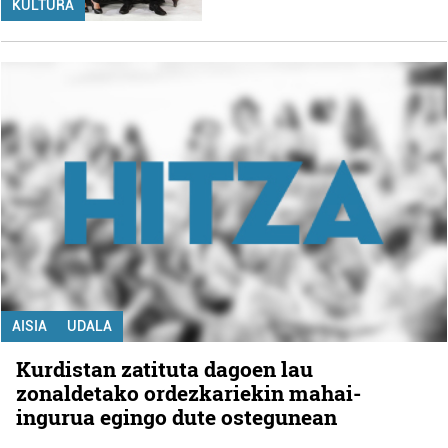
KULTURA
AISIA
UDALA
Kurdistan zatituta dagoen lau
zonaldetako ordezkariekin mahai-
ingurua egingo dute ostegunean