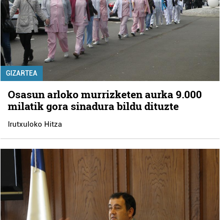
GIZARTEA
Osasun arloko murrizketen aurka 9.000
milatik gora sinadura bildu dituzte
Irutxuloko Hitza