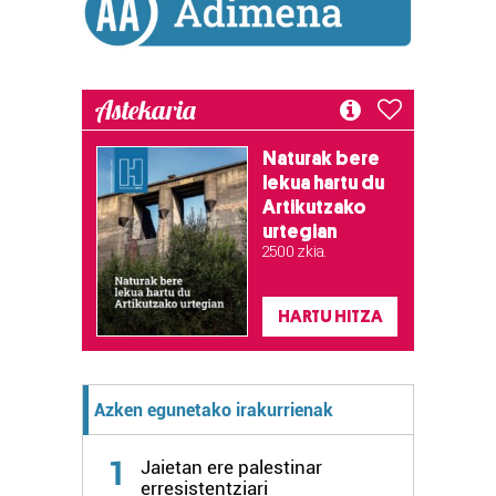
buruzko informazio gehiago eta ezarri zure lehentasunak
datuen atalean. Edozein unetan alda edo ken dezakezu
zure baimena Cookieen adierazpenean.
Astekaria
Webgune honek cookie propioak eta hirugarrenen cookie-
fitxategiak erabiltzen ditu. Zure esperientzia eta
Naturak bere
zerbitzuak hobetzeko asmoz, cookie teknologiaz
lekua hartu du
baliatzen gara. Ohar hau onartuz gero, teknologia hori
Artikutzako
erabiltzeko baimen esplizitua ematen diguzu.
Gehiago
urtegian
irakurri
2.500 zkia.
HARTU HITZA
Azken egunetako irakurrienak
1
Jaietan ere palestinar
erresistentziari