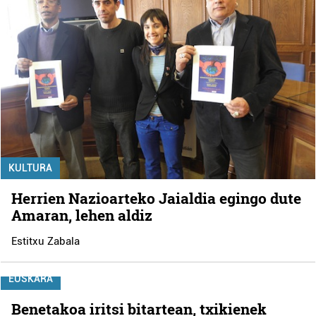
KULTURA
Herrien Nazioarteko Jaialdia egingo dute
Amaran, lehen aldiz
Estitxu Zabala
EUSKARA
Benetakoa iritsi bitartean, txikienek