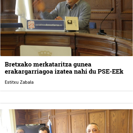
Bretxako merkataritza gunea
erakargarriagoa izatea nahi du PSE-EEk
Estitxu Zabala