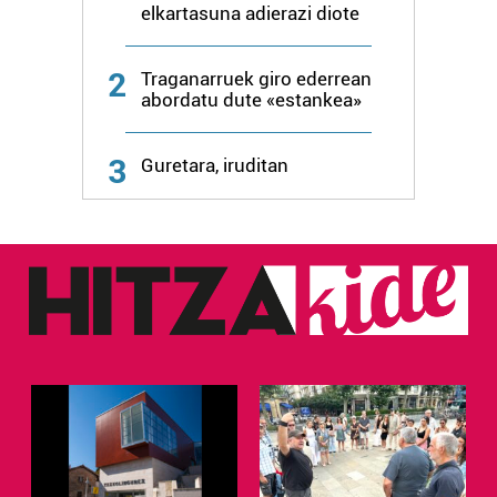
elkartasuna adierazi diote
2
Traganarruek giro ederrean
abordatu dute «estankea»
3
Guretara, iruditan