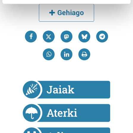
Find out more about how your personal data is processed
Gehiago
and set your preferences in the
details section
.
Guk eta gure bazkideek zure datu pertsonalak
prozesatzen ditugu, zure IP zenbakia, besteak beste,
teknologia erabiliz, cookieak adibidez, iragarki eta eduki
pertsonalizatuak eskaintzeko, iragarkiak eta edukia
neurtzeko, jendeari buruzko informazioa biltzeko eta
produktuak garatzeko. Zure datuak nork eta zertarako
erabiltzen dituen hauta dezakezu.
Bazkide batzuek ez dizute baimenik eskatzen, eta beren
interes komertzial legitimoetan babesten dira. Ikusi gure
bazkideen zerrenda, beren ustez zein helburutarako
duten interes legitimoa eta horren aurka nola egin
dezakezun ikusteko.
Lortu zure datu pertsonalak prozesatzeko moduari