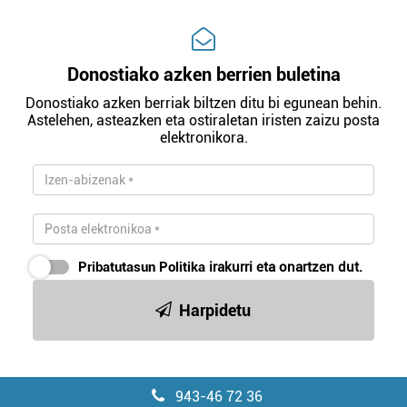
Donostiako azken berrien buletina
Donostiako azken berriak biltzen ditu bi egunean behin.
Astelehen, asteazken eta ostiraletan iristen zaizu posta
elektronikora.
Pribatutasun Politika
irakurri eta onartzen dut.
Harpidetu
943-46 72 36