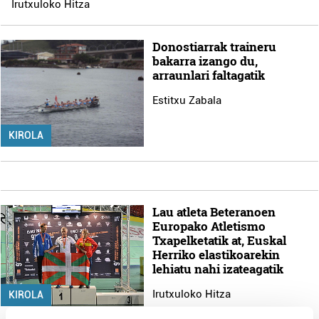
Irutxuloko Hitza
Donostiarrak traineru
bakarra izango du,
arraunlari faltagatik
Estitxu Zabala
KIROLA
Lau atleta Beteranoen
Europako Atletismo
Txapelketatik at, Euskal
Herriko elastikoarekin
lehiatu nahi izateagatik
Irutxuloko Hitza
KIROLA