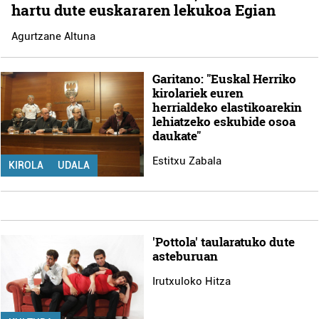
hartu dute euskararen lekukoa Egian
Agurtzane Altuna
Garitano: "Euskal Herriko
kirolariek euren
herrialdeko elastikoarekin
lehiatzeko eskubide osoa
daukate"
Estitxu Zabala
KIROLA
UDALA
'Pottola' taularatuko dute
asteburuan
Irutxuloko Hitza