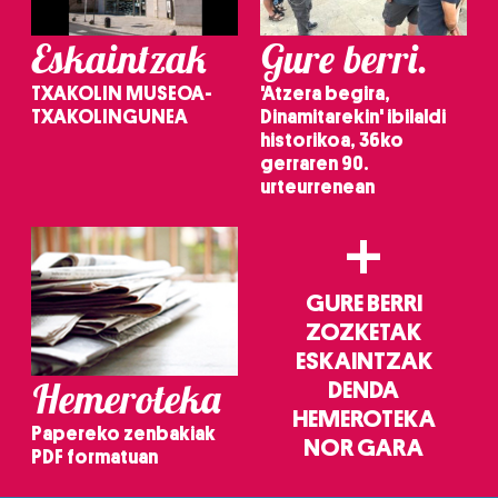
Eskaintzak
Gure berri.
TXAKOLIN MUSEOA-
'Atzera begira,
TXAKOLINGUNEA
Dinamitarekin' ibilaldi
historikoa, 36ko
gerraren 90.
urteurrenean
+
GURE BERRI
ZOZKETAK
ESKAINTZAK
Hemeroteka
DENDA
HEMEROTEKA
Papereko zenbakiak
NOR GARA
PDF formatuan