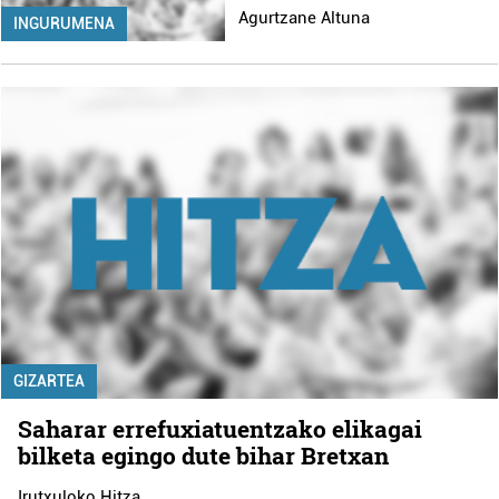
Agurtzane Altuna
INGURUMENA
GIZARTEA
Saharar errefuxiatuentzako elikagai
bilketa egingo dute bihar Bretxan
Irutxuloko Hitza