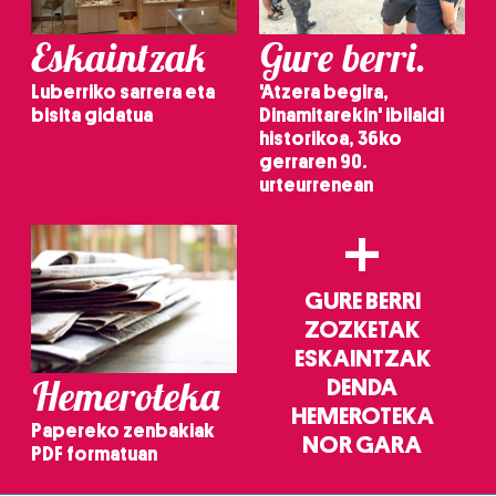
Eskaintzak
Gure berri.
Luberriko sarrera eta
'Atzera begira,
bisita gidatua
Dinamitarekin' ibilaldi
historikoa, 36ko
gerraren 90.
urteurrenean
+
GURE BERRI
ZOZKETAK
ESKAINTZAK
Hemeroteka
DENDA
HEMEROTEKA
Papereko zenbakiak
NOR GARA
PDF formatuan