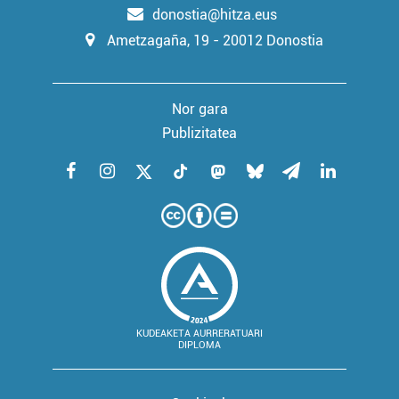
donostia@hitza.eus
Ametzagaña, 19 - 20012 Donostia
Nor gara
Publizitatea
KUDEAKETA AURRERATUARI
DIPLOMA