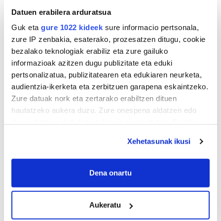
Datuen erabilera arduratsua
Gehiago
Guk eta
gure 1022 kideek
sure informacio pertsonala,
zure IP zenbakia, esaterako, prozesatzen ditugu, cookie
bezalako teknologiak erabiliz eta zure gailuko
informazioak azitzen dugu publizitate eta eduki
pertsonalizatua, publizitatearen eta edukiaren neurketa,
audientzia-ikerketa eta zerbitzuen garapena eskaintzeko.
Zure datuak nork eta zertarako erabiltzen dituen
hautatzeko aukera duzu. Zure onespena aldatzen edo
deuseztatzen ahal duzu edozein momentutan, Cookie
deklaraziotik edo Privacy triggerean klikatuz.
Xehetasunak ikusi
If you allow, we would also like to:
Collect information about your geographical
Dena onartu
location which can be accurate to within several
meters
Aukeratu
Identify your device by actively scanning it for
specific characteristics (fingerprinting)