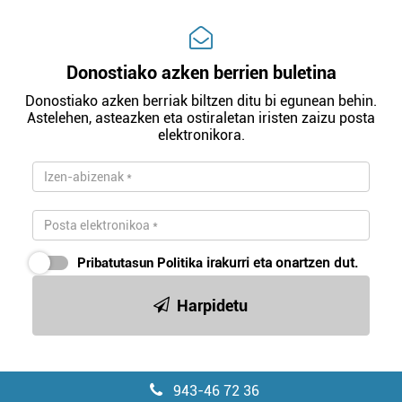
Donostiako azken berrien buletina
Donostiako azken berriak biltzen ditu bi egunean behin.
Astelehen, asteazken eta ostiraletan iristen zaizu posta
elektronikora.
Pribatutasun Politika
irakurri eta onartzen dut.
Harpidetu
943-46 72 36