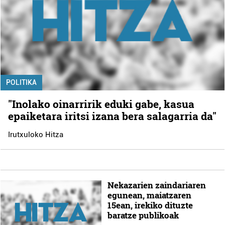
POLITIKA
"Inolako oinarririk eduki gabe, kasua
epaiketara iritsi izana bera salagarria da"
Irutxuloko Hitza
Nekazarien zaindariaren
egunean, maiatzaren
15ean, irekiko dituzte
baratze publikoak