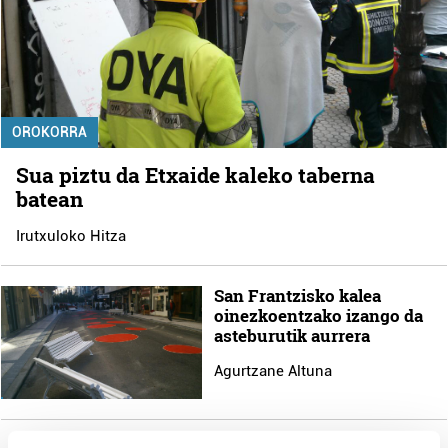
OROKORRA
Sua piztu da Etxaide kaleko taberna
batean
Irutxuloko Hitza
San Frantzisko kalea
oinezkoentzako izango da
asteburutik aurrera
Agurtzane Altuna