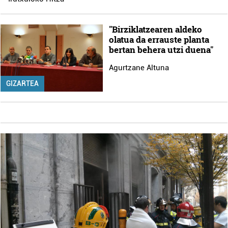
"Birziklatzearen aldeko
olatua da errauste planta
bertan behera utzi duena"
Agurtzane Altuna
GIZARTEA