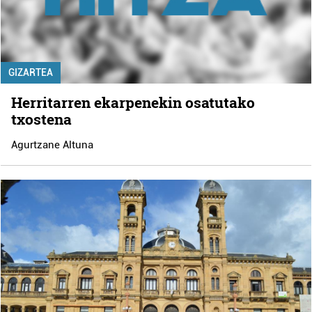
GIZARTEA
Herritarren ekarpenekin osatutako
txostena
Agurtzane Altuna