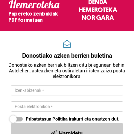
Hemeroteka
DENDA
HEMEROTEKA
Papereko zenbakiak
NOR GARA
PDF formatuan
Donostiako azken berrien buletina
Donostiako azken berriak biltzen ditu bi egunean behin.
Astelehen, asteazken eta ostiraletan iristen zaizu posta
elektronikora.
Pribatutasun Politika
irakurri eta onartzen dut.
Harpidetu