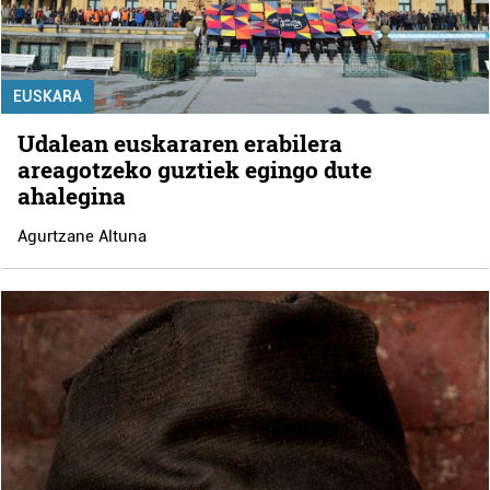
EUSKARA
Udalean euskararen erabilera
areagotzeko guztiek egingo dute
ahalegina
Agurtzane Altuna