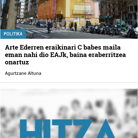
POLITIKA
Arte Ederren eraikinari C babes maila
eman nahi dio EAJk, baina eraberritzea
onartuz
Agurtzane Altuna