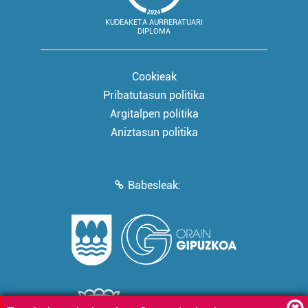
KUDEAKETA AURRERATUARI
DIPLOMA
Cookieak
Pribatutasun politika
Argitalpen politika
Aniztasun politika
Babesleak: