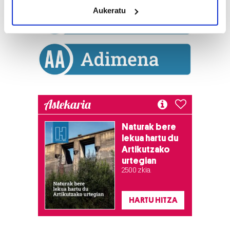
meters
Aukeratu
Identify your device by actively scanning it for
specific characteristics (fingerprinting)
Find out more about how your personal data is processed
and set your preferences in the
details section
.
Guk eta gure bazkideek zure datu pertsonalak
prozesatzen ditugu, zure IP zenbakia, besteak beste,
teknologia erabiliz, cookieak adibidez, iragarki eta eduki
Astekaria
pertsonalizatuak eskaintzeko, iragarkiak eta edukia
neurtzeko, jendeari buruzko informazioa biltzeko eta
Naturak bere
produktuak garatzeko. Zure datuak nork eta zertarako
lekua hartu du
Artikutzako
erabiltzen dituen hauta dezakezu.
urtegian
2.500 zkia.
Bazkide batzuek ez dizute baimenik eskatzen, eta beren
interes komertzial legitimoetan babesten dira. Ikusi gure
bazkideen zerrenda, beren ustez zein helburutarako
HARTU HITZA
duten interes legitimoa eta horren aurka nola egin
dezakezun ikusteko.