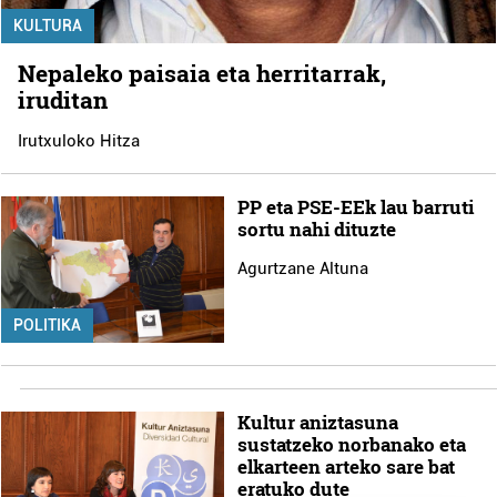
KULTURA
Nepaleko paisaia eta herritarrak,
iruditan
Irutxuloko Hitza
PP eta PSE-EEk lau barruti
sortu nahi dituzte
Agurtzane Altuna
POLITIKA
Kultur aniztasuna
sustatzeko norbanako eta
elkarteen arteko sare bat
eratuko dute