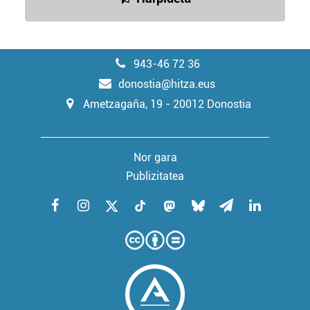
943-46 72 36
donostia@hitza.eus
Ametzagaña, 19 - 20012 Donostia
Nor gara
Publizitatea