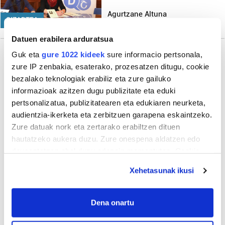
Agurtzane Altuna
GIZARTEA
Datuen erabilera arduratsua
Guk eta
gure 1022 kideek
sure informacio pertsonala,
zure IP zenbakia, esaterako, prozesatzen ditugu, cookie
Gehiago
bezalako teknologiak erabiliz eta zure gailuko
informazioak azitzen dugu publizitate eta eduki
pertsonalizatua, publizitatearen eta edukiaren neurketa,
audientzia-ikerketa eta zerbitzuen garapena eskaintzeko.
Zure datuak nork eta zertarako erabiltzen dituen
hautatzeko aukera duzu. Zure onespena aldatzen edo
deuseztatzen ahal duzu edozein momentutan, Cookie
deklaraziotik edo Privacy triggerean klikatuz.
Xehetasunak ikusi
If you allow, we would also like to:
Collect information about your geographical
Dena onartu
location which can be accurate to within several