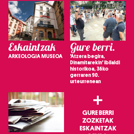
Eskaintzak
Gure berri.
ARKEOLOGIA MUSEOA
'Atzera begira,
Dinamitarekin' ibilaldi
historikoa, 36ko
gerraren 90.
urteurrenean
+
GURE BERRI
ZOZKETAK
ESKAINTZAK