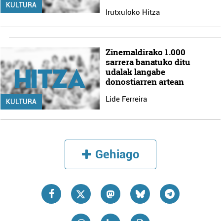
KULTURA
Irutxuloko Hitza
Zinemaldirako 1.000
sarrera banatuko ditu
udalak langabe
donostiarren artean
Lide Ferreira
KULTURA
Gehiago