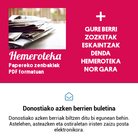
Webgune honek cookie propioak eta hirugarrenen cookie-
+
fitxategiak erabiltzen ditu. Zure esperientzia eta
zerbitzuak hobetzeko asmoz, cookie teknologiaz
baliatzen gara. Ohar hau onartuz gero, teknologia hori
GURE BERRI
erabiltzeko baimen esplizitua ematen diguzu.
Gehiago
ZOZKETAK
irakurri
ESKAINTZAK
Hemeroteka
DENDA
HEMEROTEKA
Papereko zenbakiak
NOR GARA
PDF formatuan
Donostiako azken berrien buletina
Donostiako azken berriak biltzen ditu bi egunean behin.
Astelehen, asteazken eta ostiraletan iristen zaizu posta
elektronikora.