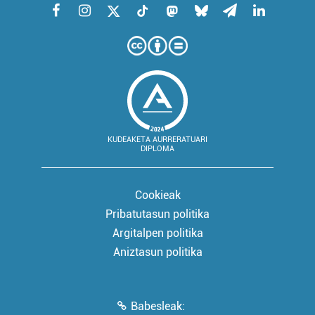
KUDEAKETA AURRERATUARI
DIPLOMA
Cookieak
Pribatutasun politika
Argitalpen politika
Aniztasun politika
Babesleak: