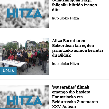
ibilgailu hibrido izango
ditu
Irutxuloko Hitza
Altza Barrutiaren
Batzordean lan egiten
jarraitzeko asmoa berretsi
du Bilduk
Irutxuloko Hitza
UDALA
'Musarañas' filmak
emango dio hasiera
Fantasiazko eta
Beldurrezko Zinemaren
XXV. Asteari