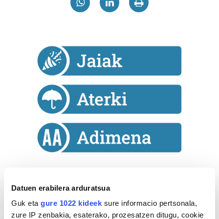
Astekaria
Datuen erabilera arduratsua
Naturak bere
Guk eta
gure 1022 kideek
sure informacio pertsonala,
lekua hartu du
zure IP zenbakia, esaterako, prozesatzen ditugu, cookie