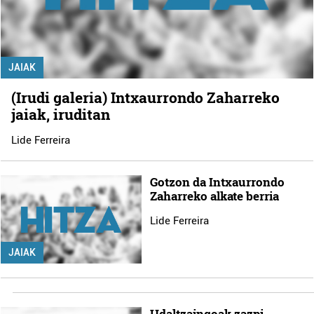
JAIAK
(Irudi galeria) Intxaurrondo Zaharreko
jaiak, iruditan
Lide Ferreira
Gotzon da Intxaurrondo
Zaharreko alkate berria
Lide Ferreira
JAIAK
Udaltzaingoak zazpi