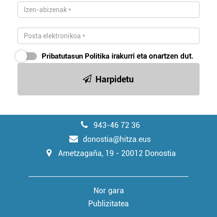
Pribatutasun Politika
irakurri eta onartzen dut.
Harpidetu
943-46 72 36
donostia@hitza.eus
Ametzagaña, 19 - 20012 Donostia
Nor gara
Publizitatea