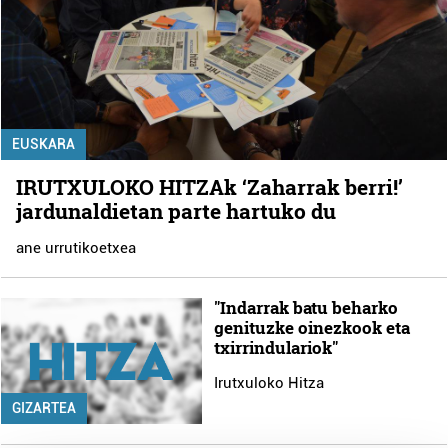
EUSKARA
IRUTXULOKO HITZAk ‘Zaharrak berri!’
jardunaldietan parte hartuko du
ane urrutikoetxea
"Indarrak batu beharko
genituzke oinezkook eta
txirrindulariok"
Irutxuloko Hitza
GIZARTEA