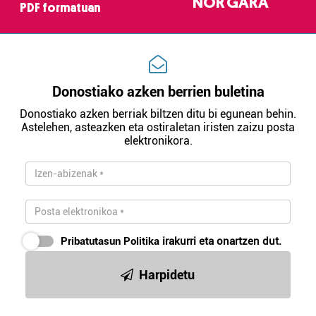
NOR GARA
PDF formatuan
Donostiako azken berrien buletina
Donostiako azken berriak biltzen ditu bi egunean behin.
Astelehen, asteazken eta ostiraletan iristen zaizu posta
elektronikora.
Pribatutasun Politika
irakurri eta onartzen dut.
Harpidetu