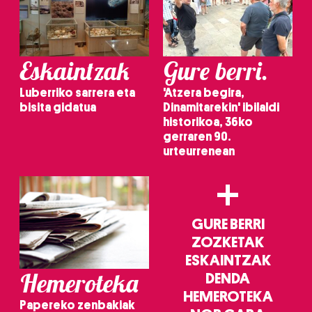
Eskaintzak
Gure berri.
Luberriko sarrera eta
'Atzera begira,
bisita gidatua
Dinamitarekin' ibilaldi
historikoa, 36ko
gerraren 90.
urteurrenean
+
GURE BERRI
ZOZKETAK
ESKAINTZAK
Hemeroteka
DENDA
HEMEROTEKA
Papereko zenbakiak