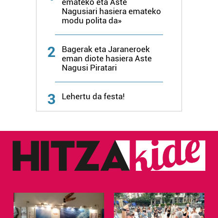
emateko eta Aste
Nagusiari hasiera emateko
modu polita da»
2
Bagerak eta Jaraneroek
eman diote hasiera Aste
Nagusi Piratari
3
Lehertu da festa!