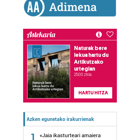
Lortu zure datu pertsonalak prozesatzeko moduari
buruzko informazio gehiago eta ezarri zure lehentasunak
datuen atalean. Edozein unetan alda edo ken dezakezu
zure baimena Cookieen adierazpenean.
Astekaria
Webgune honek cookie propioak eta hirugarrenen cookie-
fitxategiak erabiltzen ditu. Zure esperientzia eta
Naturak bere
lekua hartu du
zerbitzuak hobetzeko asmoz, cookie teknologiaz
Artikutzako
baliatzen gara. Ohar hau onartuz gero, teknologia hori
urtegian
erabiltzeko baimen esplizitua ematen diguzu.
Gehiago
2.500 zkia.
irakurri
HARTU HITZA
Azken egunetako irakurrienak
1
«Jaia ikasturteari amaiera