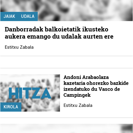
JAIAK
UDALA
Danborradak balkoietatik ikusteko
aukera emango du udalak aurten ere
Estitxu Zabala
Andoni Arabaolaza
kazetaria ohorezko bazkide
izendatuko du Vasco de
Campingek
Estitxu Zabala
KIROLA