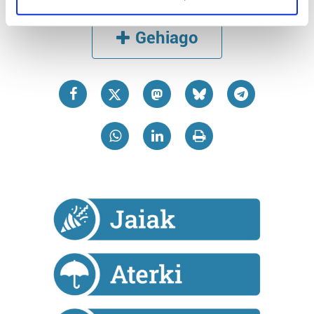
specific characteristics (fingerprinting)
Find out more about how your personal data is processed
Gehiago
and set your preferences in the
details section
.
Guk eta gure bazkideek zure datu pertsonalak
prozesatzen ditugu, zure IP zenbakia, besteak beste,
teknologia erabiliz, cookieak adibidez, iragarki eta eduki
pertsonalizatuak eskaintzeko, iragarkiak eta edukia
neurtzeko, jendeari buruzko informazioa biltzeko eta
produktuak garatzeko. Zure datuak nork eta zertarako
erabiltzen dituen hauta dezakezu.
Bazkide batzuek ez dizute baimenik eskatzen, eta beren
interes komertzial legitimoetan babesten dira. Ikusi gure
bazkideen zerrenda, beren ustez zein helburutarako
duten interes legitimoa eta horren aurka nola egin
dezakezun ikusteko.