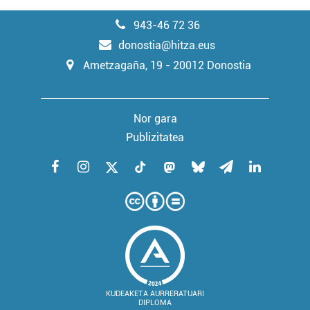
943-46 72 36
donostia@hitza.eus
Ametzagaña, 19 - 20012 Donostia
Nor gara
Publizitatea
KUDEAKETA AURRERATUARI
DIPLOMA