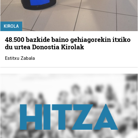
KIROLA
48.500 bazkide baino gehiagorekin itxiko
du urtea Donostia Kirolak
Estitxu Zabala