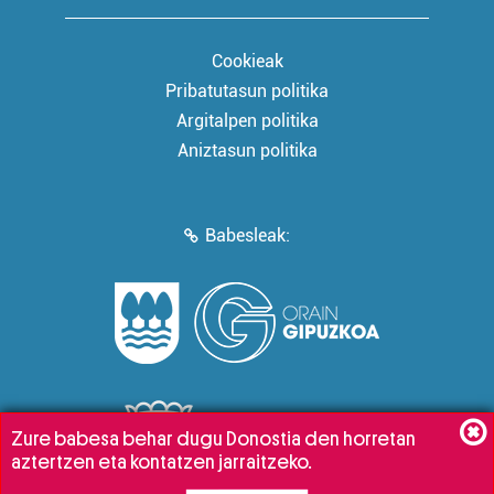
Cookieak
Pribatutasun politika
Argitalpen politika
Aniztasun politika
Babesleak:
Zure babesa behar dugu Donostia den horretan
aztertzen eta kontatzen jarraitzeko.