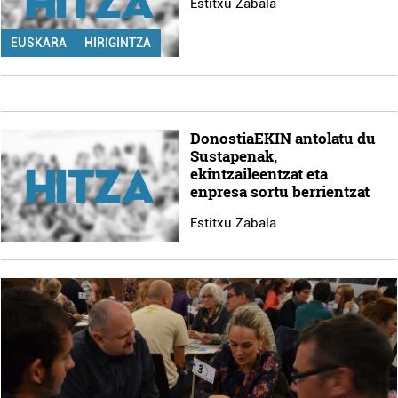
Estitxu Zabala
EUSKARA
HIRIGINTZA
DonostiaEKIN antolatu du
Sustapenak,
ekintzaileentzat eta
enpresa sortu berrientzat
Estitxu Zabala