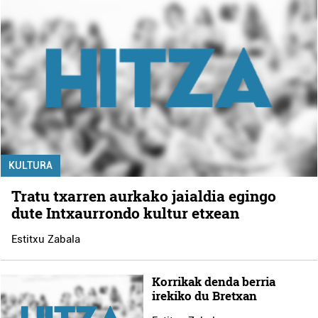
KULTURA
Tratu txarren aurkako jaialdia egingo
dute Intxaurrondo kultur etxean
Estitxu Zabala
Korrikak denda berria
irekiko du Bretxan