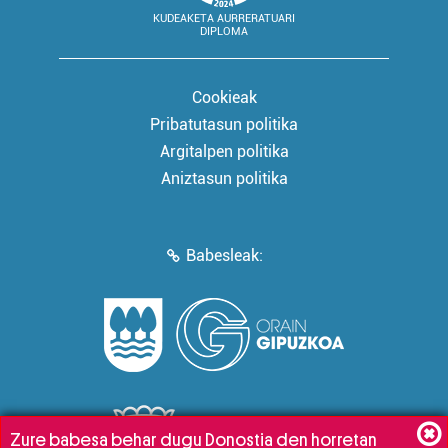
KUDEAKETA AURRERATUARI
DIPLOMA
Cookieak
Pribatutasun politika
Argitalpen politika
Aniztasun politika
Babesleak:
Zure babesa behar dugu Donostia den horretan