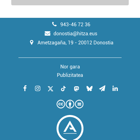
943-46 72 36
donostia@hitza.eus
Ametzagaña, 19 - 20012 Donostia
Nor gara
Publizitatea