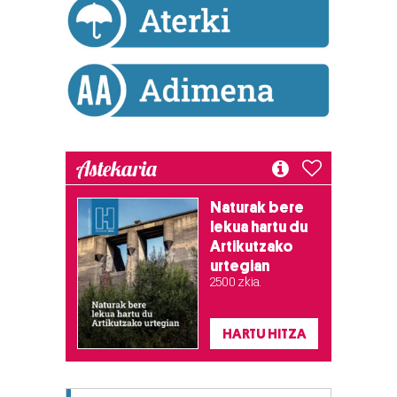
erabiltzeko baimen esplizitua ematen diguzu.
Gehiago
irakurri
Astekaria
Naturak bere
lekua hartu du
Artikutzako
urtegian
2.500 zkia.
HARTU HITZA