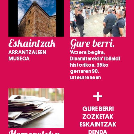
Eskaintzak
Gure berri.
ARRANTZALEEN
'Atzera begira,
MUSEOA
Dinamitarekin' ibilaldi
historikoa, 36ko
gerraren 90.
urteurrenean
+
GURE BERRI
ZOZKETAK
ESKAINTZAK
DENDA