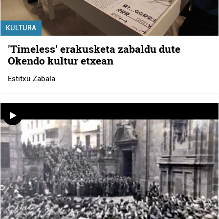
KULTURA
'Timeless' erakusketa zabaldu dute
Okendo kultur etxean
Estitxu Zabala