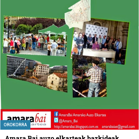
OROKORRA
Amara Bai auzo elkarteak bazkideak