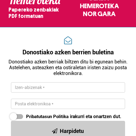
Hemeroteka
HEMEROTEKA
Papereko zenbakiak
NOR GARA
PDF formatuan
Donostiako azken berrien buletina
Donostiako azken berriak biltzen ditu bi egunean behin.
Astelehen, asteazken eta ostiraletan iristen zaizu posta
elektronikora.
Pribatutasun Politika
irakurri eta onartzen dut.
Harpidetu