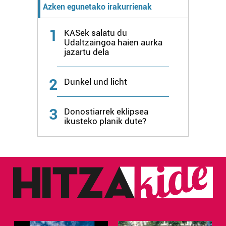
Azken egunetako irakurrienak
1
KASek salatu du
Udaltzaingoa haien aurka
jazartu dela
2
Dunkel und licht
3
Donostiarrek eklipsea
ikusteko planik dute?