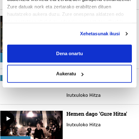
Estitxu Zabala
Zure datuak nork eta zertarako erabiltzen dituen
hautatzeko aukera duzu. Zure onespena aldatzen edo
Mikel Laboa (1934-2008) -
deuseztatzen ahal duzu edozein momentutan, Cookie
2.Atala
deklaraziotik edo Privacy triggerean klikatuz.
Xehetasunak ikusi
Irutxuloko Hitza
If you allow, we would also like to:
Collect information about your geographical
Dena onartu
OROKORRA
location which can be accurate to within several
meters
Aukeratu
Identify your device by actively scanning it for
OROKORRA
Niña Coyote eta Chico
specific characteristics (fingerprinting)
Tornado: 'Foxy Lady'
Find out more about how your personal data is processed
Irutxuloko Hitza
and set your preferences in the
details section
.
Hemen dago 'Gure Hitza'
Guk eta gure bazkideek zure datu pertsonalak
prozesatzen ditugu, zure IP zenbakia, besteak beste,
Irutxuloko Hitza
teknologia erabiliz, cookieak adibidez, iragarki eta eduki
pertsonalizatuak eskaintzeko, iragarkiak eta edukia