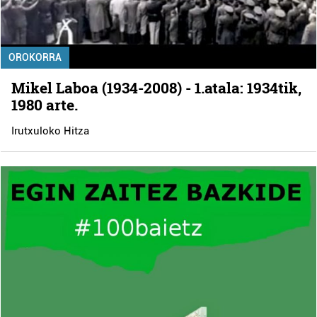
OROKORRA
Mikel Laboa (1934-2008) - 1.atala: 1934tik,
1980 arte.
Irutxuloko Hitza