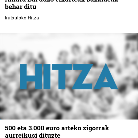
behar ditu
Irutxuloko Hitza
500 eta 3.000 euro arteko zigorrak
aurreikusi dituzte