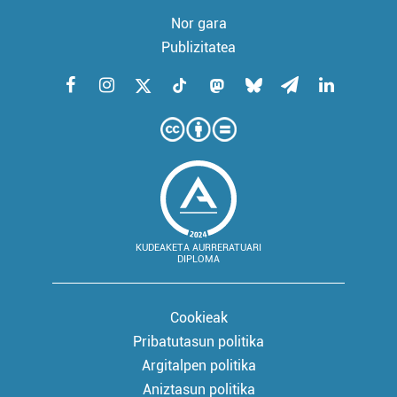
Nor gara
Publizitatea
KUDEAKETA AURRERATUARI
DIPLOMA
Cookieak
Pribatutasun politika
Argitalpen politika
Aniztasun politika