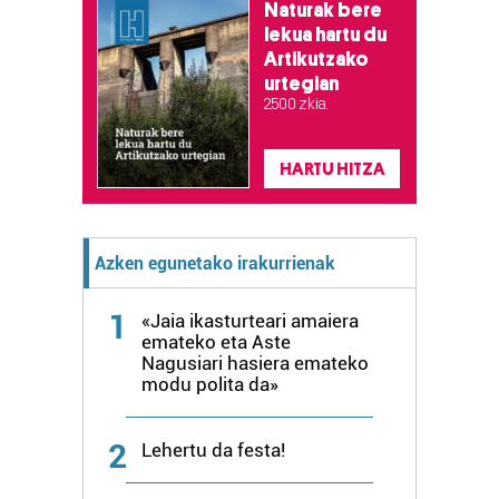
Naturak bere
Bazkide batzuek ez dizute baimenik eskatzen, eta beren
lekua hartu du
interes komertzial legitimoetan babesten dira. Ikusi gure
Artikutzako
bazkideen zerrenda, beren ustez zein helburutarako
urtegian
duten interes legitimoa eta horren aurka nola egin
2.500 zkia.
dezakezun ikusteko.
HARTU HITZA
Lortu zure datu pertsonalak prozesatzeko moduari
buruzko informazio gehiago eta ezarri zure lehentasunak
datuen atalean. Edozein unetan alda edo ken dezakezu
zure baimena Cookieen adierazpenean.
Azken egunetako irakurrienak
Webgune honek cookie propioak eta hirugarrenen cookie-
1
«Jaia ikasturteari amaiera
fitxategiak erabiltzen ditu. Zure esperientzia eta
emateko eta Aste
Nagusiari hasiera emateko
zerbitzuak hobetzeko asmoz, cookie teknologiaz
modu polita da»
baliatzen gara. Ohar hau onartuz gero, teknologia hori
erabiltzeko baimen esplizitua ematen diguzu.
Gehiago
irakurri
2
Lehertu da festa!