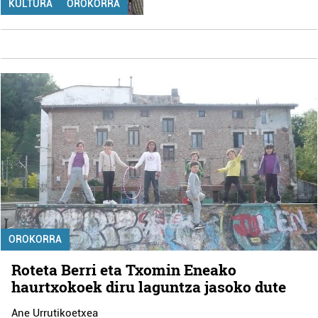
KULTURA
OROKORRA
OROKORRA
Roteta Berri eta Txomin Eneako
haurtxokoek diru laguntza jasoko dute
Ane Urrutikoetxea