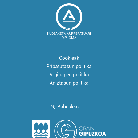
KUDEAKETA AURRERATUARI
DIPLOMA
Cookieak
Pribatutasun politika
Argitalpen politika
Aniztasun politika
Babesleak: