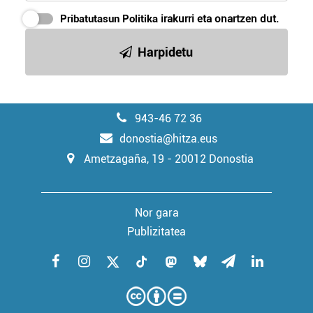
Pribatutasun Politika
irakurri eta onartzen dut.
Harpidetu
943-46 72 36
donostia@hitza.eus
Ametzagaña, 19 - 20012 Donostia
Nor gara
Publizitatea