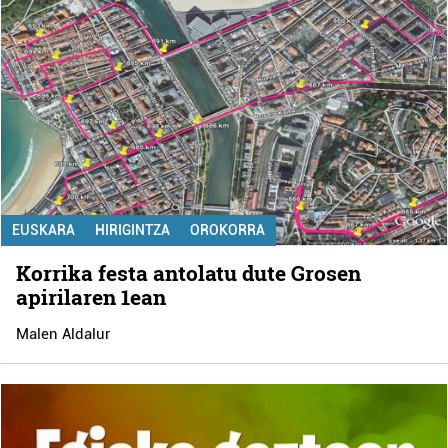
EUSKARA
HIRIGINTZA
OROKORRA
Korrika festa antolatu dute Grosen
apirilaren 1ean
Malen Aldalur