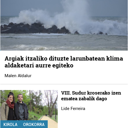
Argiak itzaliko dituzte larunbatean klima
aldaketari aurre egiteko
Malen Aldalur
VIII. Sudur kroserako izen
ematea zabalik dago
Lide Ferreira
KIROLA
OROKORRA