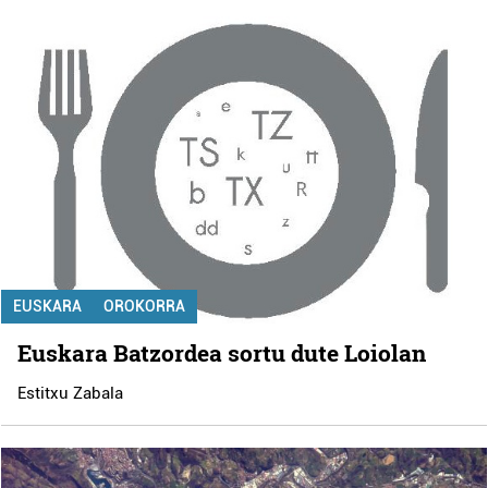
EUSKARA
OROKORRA
Euskara Batzordea sortu dute Loiolan
Estitxu Zabala