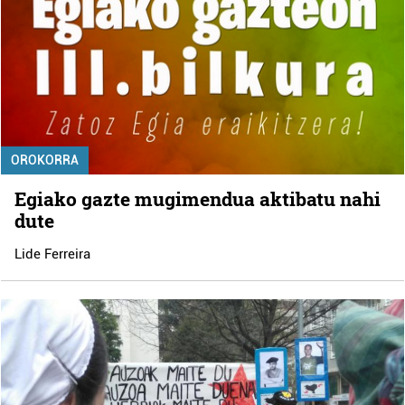
OROKORRA
Egiako gazte mugimendua aktibatu nahi
dute
Lide Ferreira