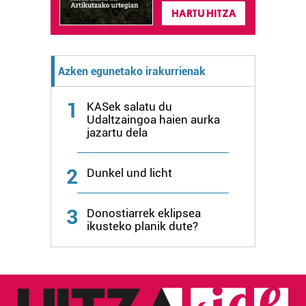
HARTU HITZA
Azken egunetako irakurrienak
1
KASek salatu du
Udaltzaingoa haien aurka
jazartu dela
2
Dunkel und licht
3
Donostiarrek eklipsea
ikusteko planik dute?