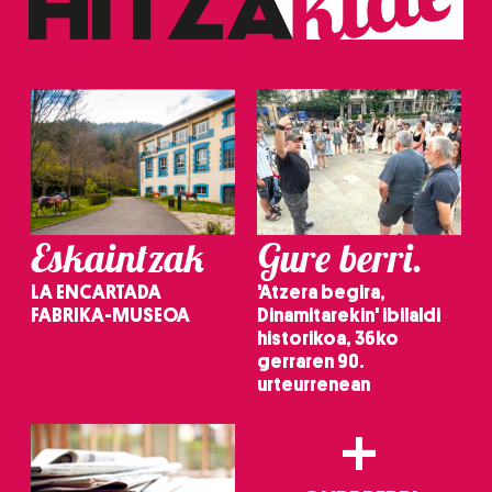
Eskaintzak
Gure berri.
LA ENCARTADA
'Atzera begira,
FABRIKA-MUSEOA
Dinamitarekin' ibilaldi
historikoa, 36ko
gerraren 90.
urteurrenean
+