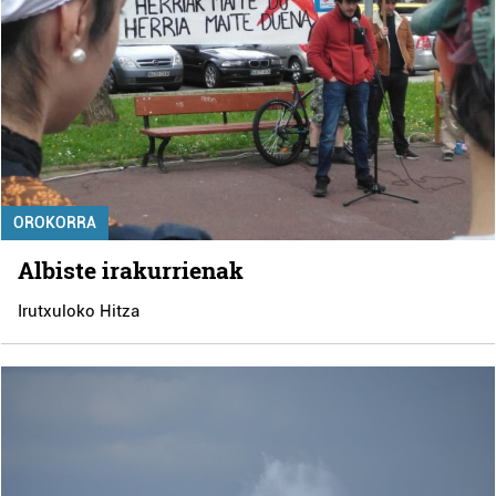
OROKORRA
Albiste irakurrienak
Irutxuloko Hitza