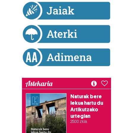
duten interes legitimoa eta horren aurka nola egin
dezakezun ikusteko.
Lortu zure datu pertsonalak prozesatzeko moduari
buruzko informazio gehiago eta ezarri zure lehentasunak
datuen atalean. Edozein unetan alda edo ken dezakezu
zure baimena Cookieen adierazpenean.
Webgune honek cookie propioak eta hirugarrenen cookie-
fitxategiak erabiltzen ditu. Zure esperientzia eta
zerbitzuak hobetzeko asmoz, cookie teknologiaz
baliatzen gara. Ohar hau onartuz gero, teknologia hori
Astekaria
erabiltzeko baimen esplizitua ematen diguzu.
Gehiago
irakurri
Naturak bere
lekua hartu du
Artikutzako
urtegian
2.500 zkia.