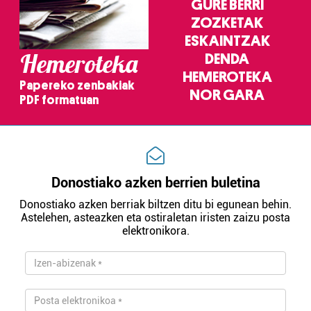
GURE BERRI
ZOZKETAK
ESKAINTZAK
Hemeroteka
DENDA
HEMEROTEKA
Papereko zenbakiak
NOR GARA
PDF formatuan
Donostiako azken berrien buletina
Donostiako azken berriak biltzen ditu bi egunean behin.
Astelehen, asteazken eta ostiraletan iristen zaizu posta
elektronikora.