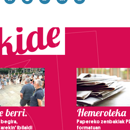
 berri.
Hemeroteka
 begira,
Papereko zenbakiak P
arekin' ibilaldi
formatuan