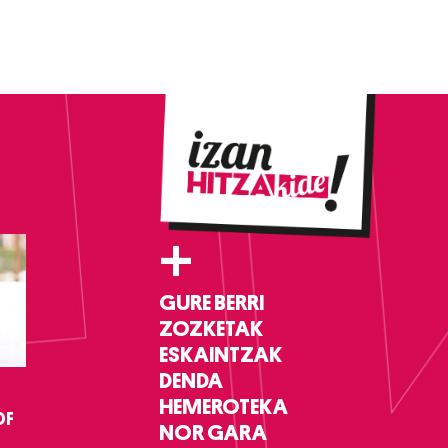
+
GURE BERRI
ZOZKETAK
ESKAINTZAK
DENDA
HEMEROTEKA
DF
NOR GARA