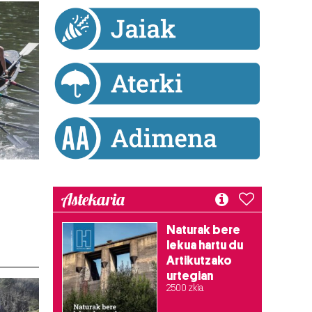
Astekaria
,
Naturak bere
lekua hartu du
Artikutzako
urtegian
2.500 zkia.