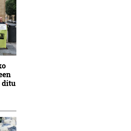
ko
leen
 ditu