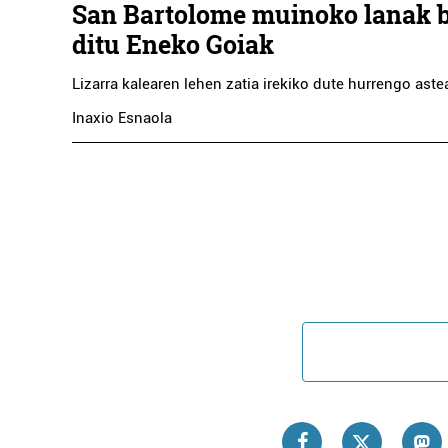
San Bartolome muinoko lanak b
ditu Eneko Goiak
Lizarra kalearen lehen zatia irekiko dute hurrengo aste
Inaxio Esnaola