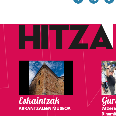
Eskaintzak
Gure
ARRANTZALEEN MUSEOA
'Atzera
Dinamit