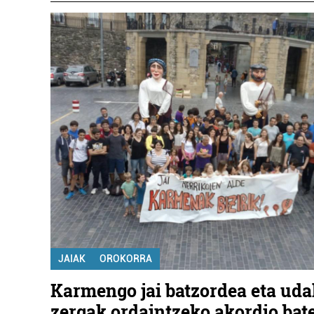
JAIAK
OROKORRA
Karmengo jai batzordea eta uda
zergak ordaintzeko akordio bater