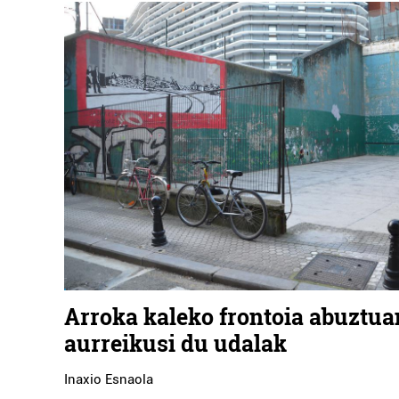
Arroka kaleko frontoia abuztua
aurreikusi du udalak
Inaxio Esnaola