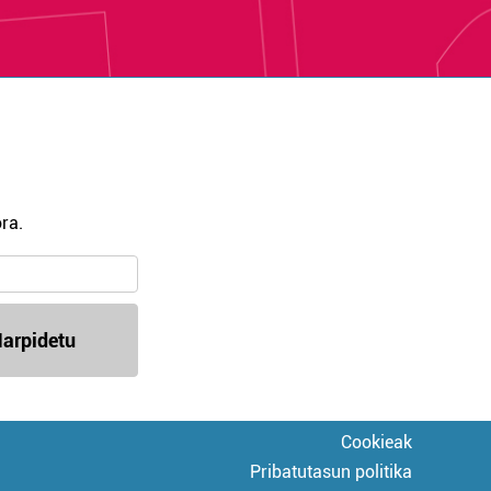
ra.
arpidetu
Cookieak
Pribatutasun politika