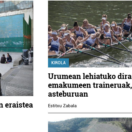
KIROLA
Urumean lehiatuko dira
emakumeen traineruak
asteburuan
n eraistea
Estitxu Zabala