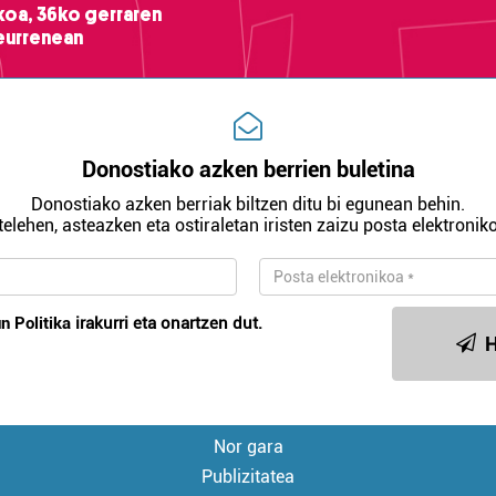
ikoa, 36ko gerraren
teurrenean
Donostiako azken berrien buletina
Donostiako azken berriak biltzen ditu bi egunean behin.
telehen, asteazken eta ostiraletan iristen zaizu posta elektroniko
n Politika
irakurri eta onartzen dut.
H
Nor gara
Publizitatea