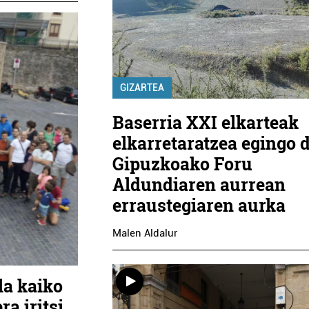
GIZARTEA
Baserria XXI elkarteak
elkarretaratzea egingo 
Gipuzkoako Foru
Aldundiaren aurrean
erraustegiaren aurka
Malen Aldalur
la kaiko
a iritsi