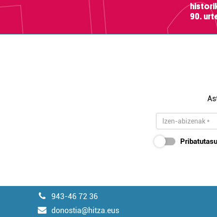
histor
90. ur
As
Pribatutasu
943-46 72 36
donostia@hitza.eus