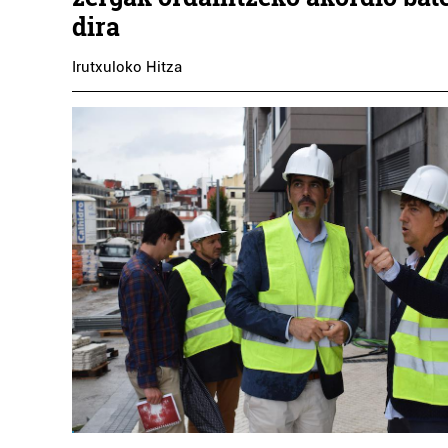
dira
Irutxuloko Hitza