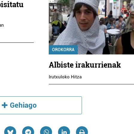
isitatu
an
OROKORRA
Albiste irakurrienak
Irutxuloko Hitza
Gehiago