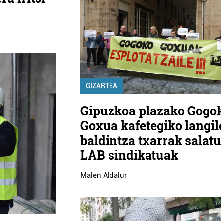
GIZARTEA
Gipuzkoa plazako Gogo
Goxua kafetegiko langi
baldintza txarrak salatu
LAB sindikatuak
Malen Aldalur