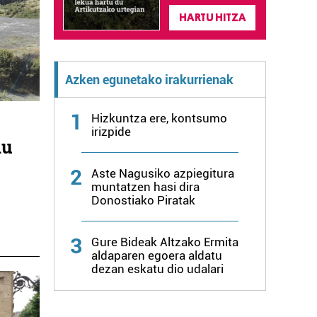
HARTU HITZA
Azken egunetako irakurrienak
1
Hizkuntza ere, kontsumo
irizpide
du
2
Aste Nagusiko azpiegitura
muntatzen hasi dira
Donostiako Piratak
3
Gure Bideak Altzako Ermita
aldaparen egoera aldatu
dezan eskatu dio udalari