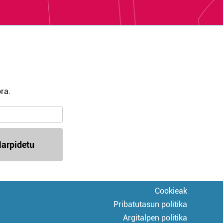
ra.
arpidetu
Cookieak
Pribatutasun politika
Argitalpen politika