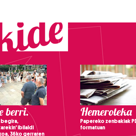
 berri.
Hemeroteka
 begira,
Papereko zenbakiak P
arekin' ibilaldi
formatuan
ikoa, 36ko gerraren