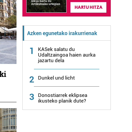
HARTU HITZA
Azken egunetako irakurrienak
1
KASek salatu du
Udaltzaingoa haien aurka
jazartu dela
ki
2
Dunkel und licht
3
Donostiarrek eklipsea
ikusteko planik dute?