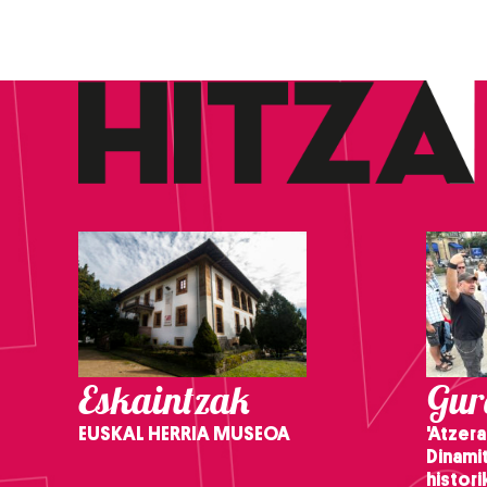
Eskaintzak
Gure
EUSKAL HERRIA MUSEOA
'Atzera
Dinamit
histor