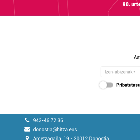
90. ur
As
Pribatutasu
943-46 72 36
donostia@hitza.eus
Ametzagaña, 19 - 20012 Donostia