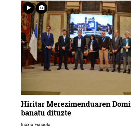
Hiritar Merezimenduaren Dom
banatu dituzte
Inaxio Esnaola