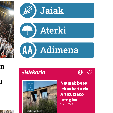
an
Astekaria
u
Naturak bere
lekua hartu du
Artikutzako
urtegian
2.500 zkia.