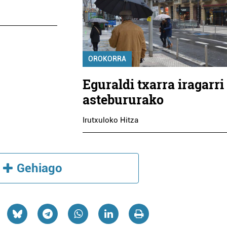
OROKORRA
Eguraldi txarra iragarri
astebururako
Irutxuloko Hitza
Gehiago