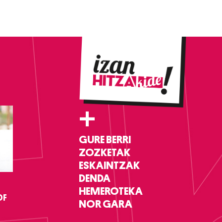
+
GURE BERRI
ZOZKETAK
ESKAINTZAK
DENDA
HEMEROTEKA
DF
NOR GARA