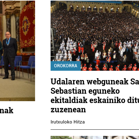
OROKORRA
Udalaren webguneak S
Sebastian eguneko
ekitaldiak eskainiko dit
zuzenean
inak
Irutxuloko Hitza