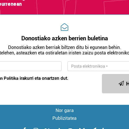
teurrenean
Donostiako azken berrien buletina
Donostiako azken berriak biltzen ditu bi egunean behin.
telehen, asteazken eta ostiraletan iristen zaizu posta elektroniko
n Politika
irakurri eta onartzen dut.
H
Nor gara
Publizitatea