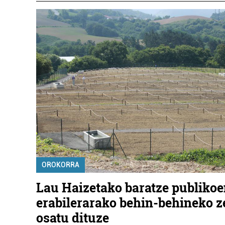
OROKORRA
Lau Haizetako baratze publiko
erabilerarako behin-behineko 
osatu dituze