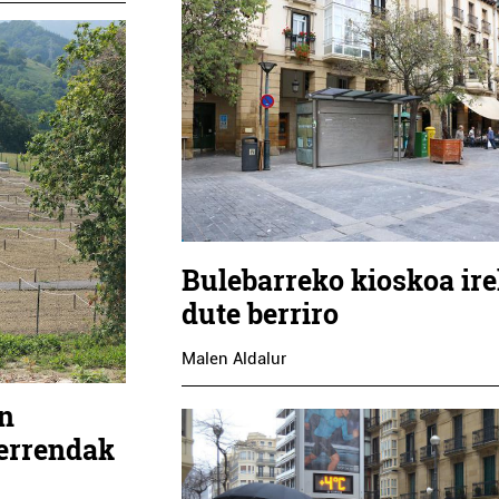
Bulebarreko kioskoa ire
dute berriro
Malen Aldalur
en
zerrendak