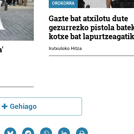
OROKORRA
Gazte bat atxilotu dute
gezurrezko pistola bate
kotxe bat lapurtzeagati
'
Irutxuloko Hitza
Gehiago