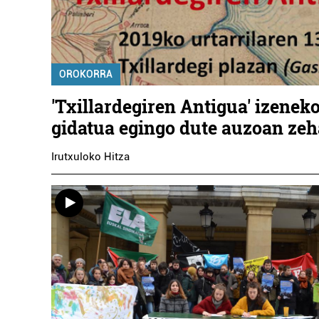
OROKORRA
'Txillardegiren Antigua' izeneko
gidatua egingo dute auzoan zeh
Irutxuloko Hitza