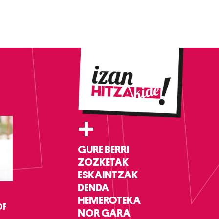
+
GURE BERRI
ZOZKETAK
ESKAINTZAK
DENDA
HEMEROTEKA
DF
NOR GARA