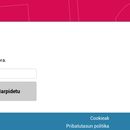
ra.
arpidetu
Cookieak
Pribatutasun politika