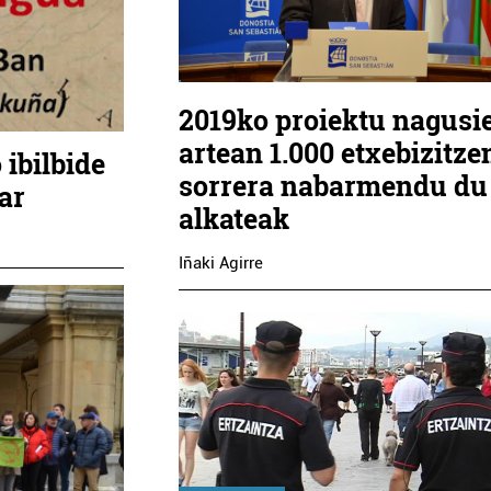
2019ko proiektu nagusi
artean 1.000 etxebizitze
 ibilbide
sorrera nabarmendu du
ar
alkateak
Iñaki Agirre