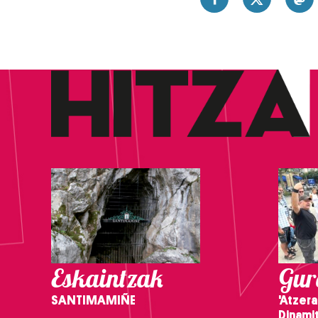
Eskaintzak
Gure
SANTIMAMIÑE
'Atzera
Dinamit