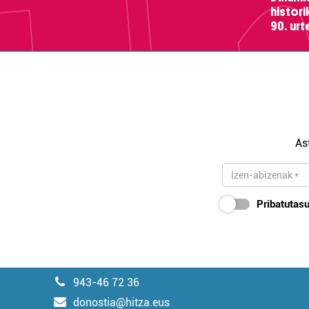
histor
90. ur
As
Pribatutasu
943-46 72 36
donostia@hitza.eus