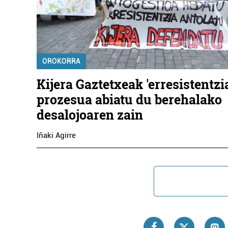
OROKORRA
Kijera Gaztetxeak 'erresistentzia
prozesua abiatu du berehalako
desalojoaren zain
Iñaki Agirre