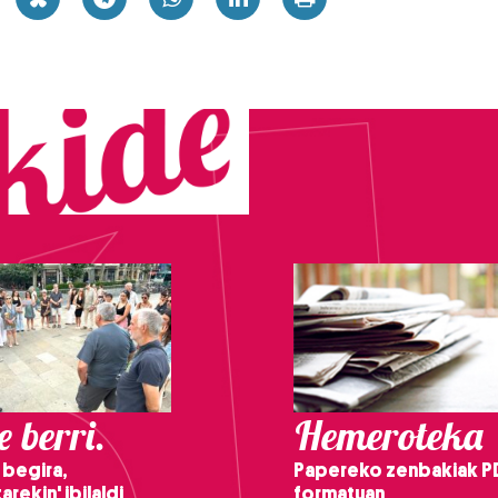
 berri.
Hemeroteka
 begira,
Papereko zenbakiak P
arekin' ibilaldi
formatuan