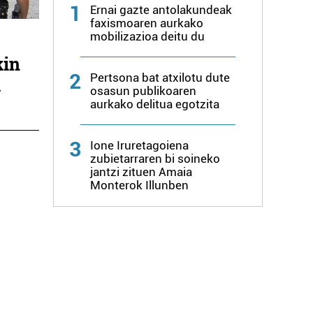
1
Ernai gazte antolakundeak
faxismoaren aurkako
mobilizazioa deitu du
kin
2
Pertsona bat atxilotu dute
k
osasun publikoaren
aurkako delitua egotzita
3
Ione Iruretagoiena
zubietarraren bi soineko
jantzi zituen Amaia
Monterok Illunben