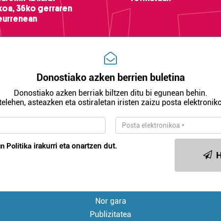
ikoa, 36ko gerraren
teurrenean
Donostiako azken berrien buletina
Donostiako azken berriak biltzen ditu bi egunean behin.
telehen, asteazken eta ostiraletan iristen zaizu posta elektroniko
n Politika
irakurri eta onartzen dut.
H
Nor gara
Publizitatea