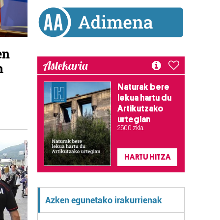
en
Astekaria
n
Naturak bere
lekua hartu du
Artikutzako
urtegian
2.500 zkia.
HARTU HITZA
Azken egunetako irakurrienak