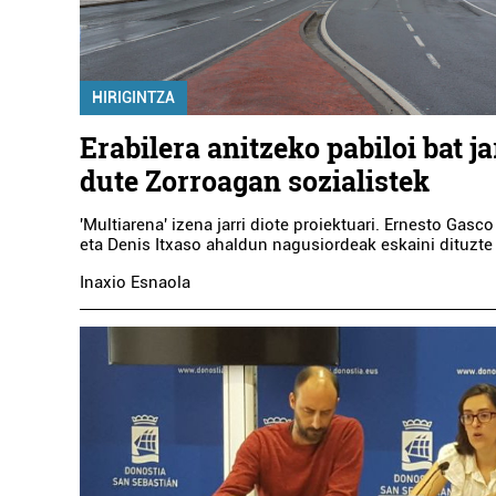
HIRIGINTZA
Erabilera anitzeko pabiloi bat ja
dute Zorroagan sozialistek
'Multiarena' izena jarri diote proiektuari. Ernesto Gasc
eta Denis Itxaso ahaldun nagusiordeak eskaini dituzt
Inaxio Esnaola