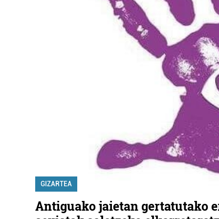
GIZARTEA
Antiguako jaietan gertatutako 