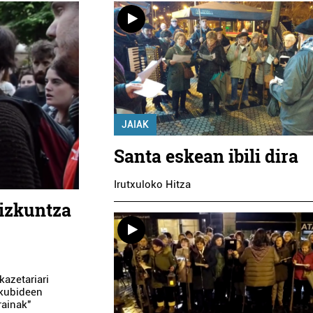
JAIAK
Santa eskean ibili dira
Irutxuloko Hitza
hizkuntza
kazetariari
skubideen
rainak"