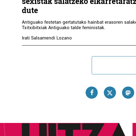
sexistak salatzeko elkarretarat
dute
Antiguako festetan gertatutako hainbat erasoren salake
Txitxibitxiak Antiguako talde feministak.
Irati Salsamendi Lozano