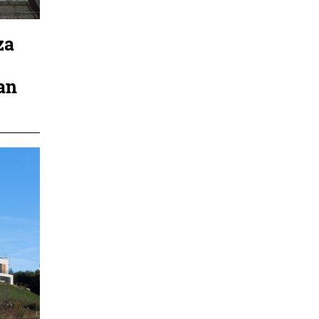
za
an