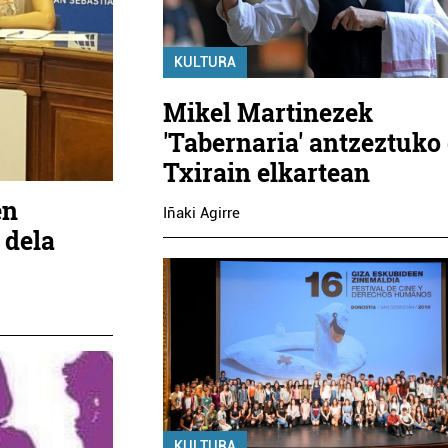
KULTURA
Mikel Martinezek
'Tabernaria' antzeztuko
Txirain elkartean
en
Iñaki Agirre
 dela
KULTURA