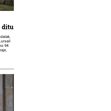
 ditu
udalak,
Lursail
eko 94
raje,