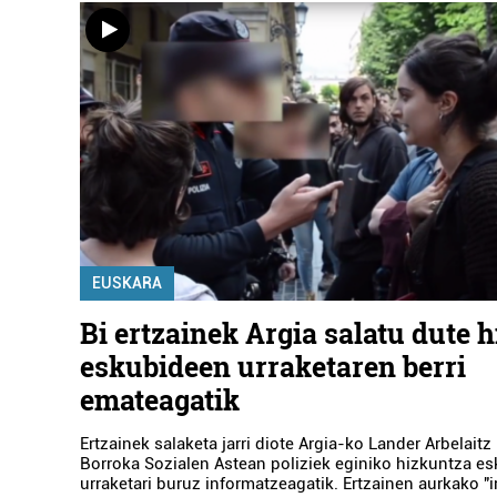
EUSKARA
Bi ertzainek Argia salatu dute 
eskubideen urraketaren berri
emateagatik
Ertzainek salaketa jarri diote Argia-ko Lander Arbelaitz 
Borroka Sozialen Astean poliziek eginiko hizkuntza e
urraketari buruz informatzeagatik. Ertzainen aurkako "i