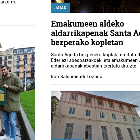
harko du
JAIAK
Emakumeen aldeko
aldarrikapenak Santa 
bezperako kopletan
Santa Ageda bezperako koplak moldatu d
Ederlezi abesbatzakoek, eta emakumeen 
aldarrikapenak abestian txertatu dituzte.
Irati Salsamendi Lozano