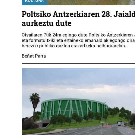
KULTURA
Poltsiko Antzerkiaren 28. Jaial
aurkeztu dute
Otsailaren 7tik 24ra egingo dute Poltsiko Antzerkiaren 
eta formatu txiki eta ertaineko emanaldiak egongo dira
bereziki publiko gaztea erakartzeko helburuarekin.
Beñat Parra