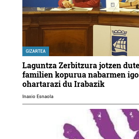
GIZARTEA
Laguntza Zerbitzura jotzen dut
familien kopurua nabarmen igo
ohartarazi du Irabazik
Inaxio Esnaola