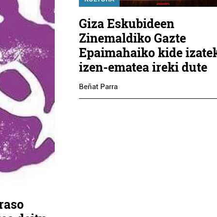
Giza Eskubideen
Zinemaldiko Gazte
Epaimahaiko kide izate
izen-ematea ireki dute
Beñat Parra
eraso