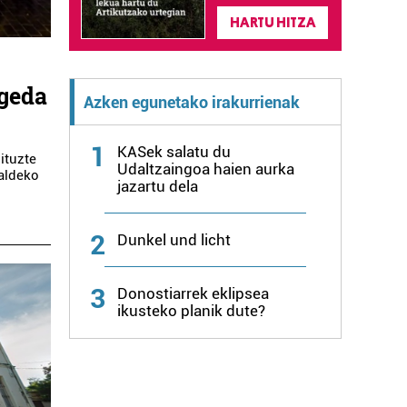
HARTU HITZA
Ageda
Azken egunetako irakurrienak
1
KASek salatu du
ituzte
Udaltzaingoa haien aurka
aldeko
jazartu dela
2
Dunkel und licht
3
Donostiarrek eklipsea
ikusteko planik dute?