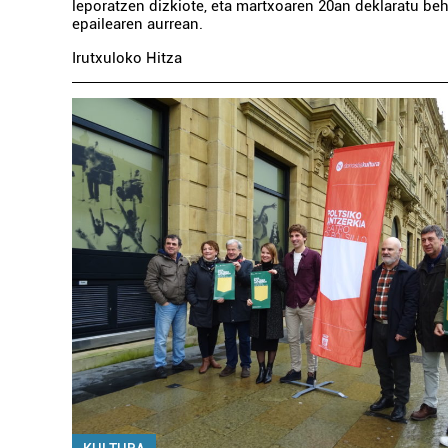
leporatzen dizkiote, eta martxoaren 20an deklaratu be
epailearen aurrean.
Irutxuloko Hitza