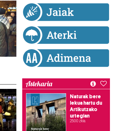
Astekaria
Naturak bere
lekua hartu du
Artikutzako
urtegian
2.500 zkia.