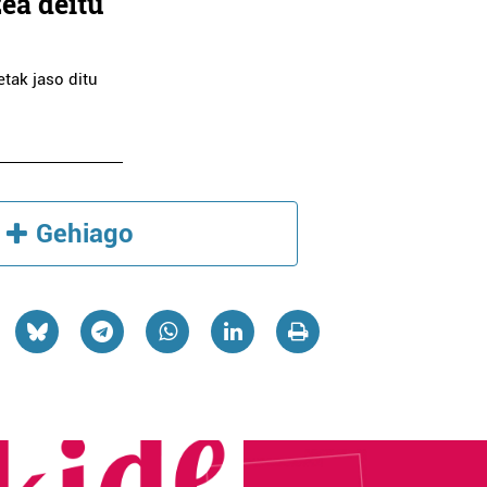
zea deitu
tak jaso ditu
Gehiago