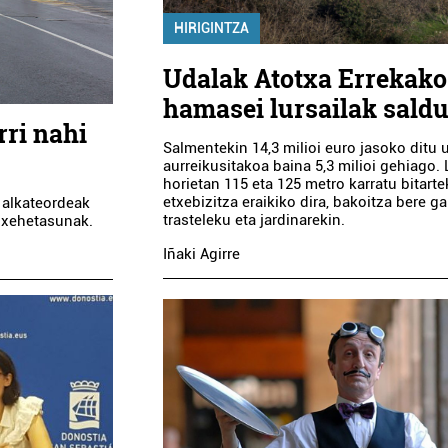
HIRIGINTZA
Udalak Atotxa Errekako
hamasei lursailak saldu
rri nahi
Salmentekin 14,3 milioi euro jasoko ditu 
aurreikusitakoa baina 5,3 milioi gehiago. 
horietan 115 eta 125 metro karratu bitart
etxebizitza eraikiko dira, bakoitza bere ga
o alkateordeak
trasteleku eta jardinarekin.
e xehetasunak.
Iñaki Agirre