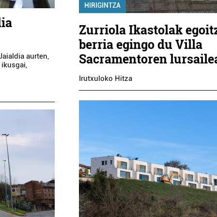
HIRIGINTZA
dia
Zurriola Ikastolak egoit
berria egingo du Villa
Sacramentoren lursaile
Jaialdia aurten,
 ikusgai,
Irutxuloko Hitza