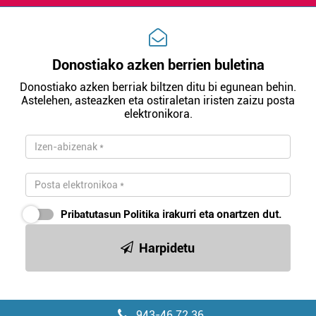
Donostiako azken berrien buletina
Donostiako azken berriak biltzen ditu bi egunean behin.
Astelehen, asteazken eta ostiraletan iristen zaizu posta
elektronikora.
Pribatutasun Politika
irakurri eta onartzen dut.
Harpidetu
943-46 72 36