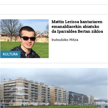
Mattin Lerissa kantariaren
emanaldiarekin abiatuko
da Iparraldea Bertan zikloa
Irutxuloko Hitza
KULTURA