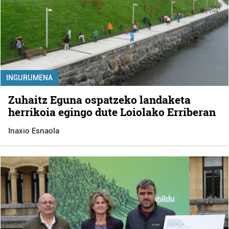
INGURUMENA
Zuhaitz Eguna ospatzeko landaketa
herrikoia egingo dute Loiolako Erriberan
Inaxio Esnaola