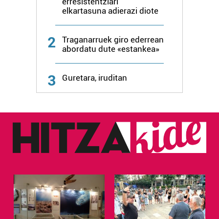
erresistentziari
elkartasuna adierazi diote
2
Traganarruek giro ederrean
abordatu dute «estankea»
3
Guretara, iruditan