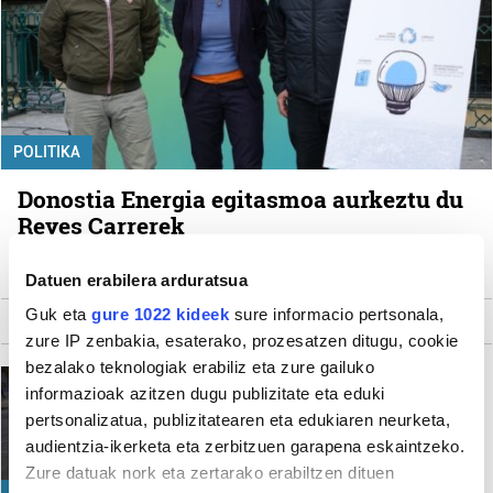
POLITIKA
Donostia Energia egitasmoa aurkeztu du
Reyes Carrerek
Irutxuloko Hitza
Datuen erabilera arduratsua
Guk eta
gure 1022 kideek
sure informacio pertsonala,
zure IP zenbakia, esaterako, prozesatzen ditugu, cookie
bezalako teknologiak erabiliz eta zure gailuko
"Greba feministara batzeko
informazioak azitzen dugu publizitate eta eduki
arrazoi ugari ditugu"
pertsonalizatua, publizitatearen eta edukiaren neurketa,
Irutxuloko Hitza
audientzia-ikerketa eta zerbitzuen garapena eskaintzeko.
Zure datuak nork eta zertarako erabiltzen dituen