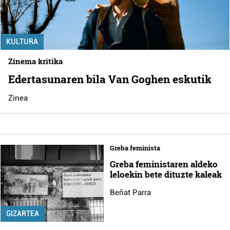
KULTURA
Zinema kritika
Edertasunaren bila Van Goghen eskutik
Zinea
Greba feminista
Greba feministaren aldeko
leloekin bete dituzte kaleak
Beñat Parra
GIZARTEA