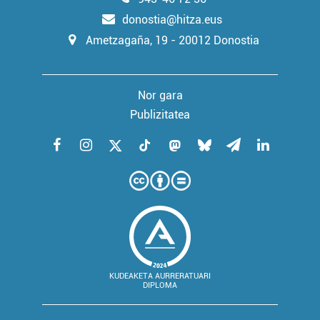
donostia@hitza.eus
Ametzagaña, 19 - 20012 Donostia
Nor gara
Publizitatea
KUDEAKETA AURRERATUARI
DIPLOMA