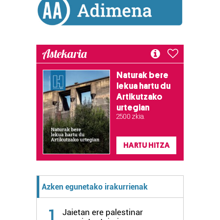
irakurri
Astekaria
Naturak bere
lekua hartu du
Artikutzako
urtegian
2.500 zkia.
HARTU HITZA
Azken egunetako irakurrienak
1
Jaietan ere palestinar