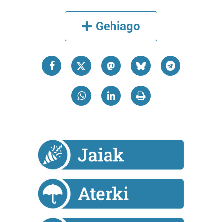
erabiltzen dituen hauta dezakezu.
Gehiago
Bazkide batzuek ez dizute baimenik eskatzen, eta beren
interes komertzial legitimoetan babesten dira. Ikusi gure
bazkideen zerrenda, beren ustez zein helburutarako
duten interes legitimoa eta horren aurka nola egin
dezakezun ikusteko.
Lortu zure datu pertsonalak prozesatzeko moduari
buruzko informazio gehiago eta ezarri zure lehentasunak
datuen atalean. Edozein unetan alda edo ken dezakezu
zure baimena Cookieen adierazpenean.
Webgune honek cookie propioak eta hirugarrenen cookie-
fitxategiak erabiltzen ditu. Zure esperientzia eta
zerbitzuak hobetzeko asmoz, cookie teknologiaz
baliatzen gara. Ohar hau onartuz gero, teknologia hori
erabiltzeko baimen esplizitua ematen diguzu.
Gehiago