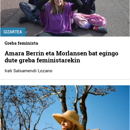
GIZARTEA
Greba feminista
Amara Berrin eta Morlansen bat egingo
dute greba feministarekin
Irati Salsamendi Lozano