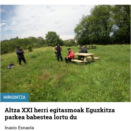
HIRIGINTZA
Altza XXI herri egitasmoak Eguzkitza
parkea babestea lortu du
Inaxio Esnaola