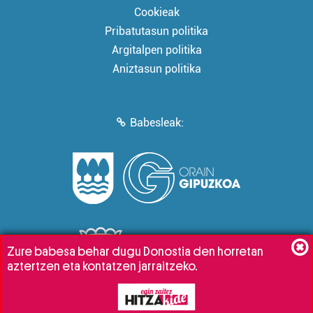
Cookieak
Pribatutasun politika
Argitalpen politika
Aniztasun politika
Babesleak:
Zure babesa behar dugu Donostia den horretan
aztertzen eta kontatzen jarraitzeko.