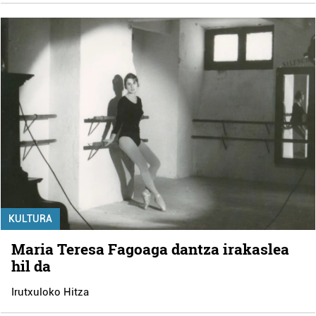
KULTURA
Maria Teresa Fagoaga dantza irakaslea
hil da
Irutxuloko Hitza