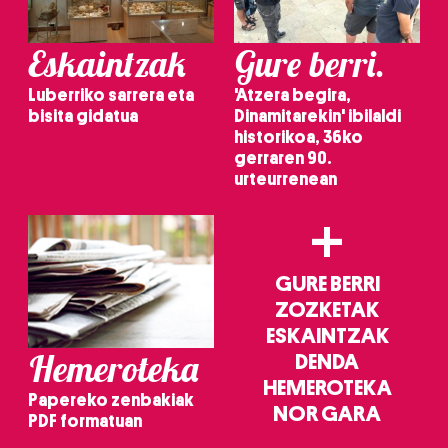
Eskaintzak
Gure berri.
Luberriko sarrera eta
'Atzera begira,
bisita gidatua
Dinamitarekin' ibilaldi
historikoa, 36ko
gerraren 90.
urteurrenean
+
GURE BERRI
ZOZKETAK
ESKAINTZAK
Hemeroteka
DENDA
HEMEROTEKA
Papereko zenbakiak
NOR GARA
PDF formatuan