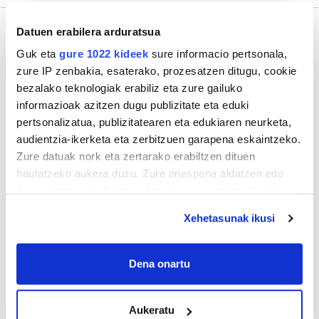
Datuen erabilera arduratsua
Guk eta
gure 1022 kideek
sure informacio pertsonala,
Gehiago
zure IP zenbakia, esaterako, prozesatzen ditugu, cookie
bezalako teknologiak erabiliz eta zure gailuko
informazioak azitzen dugu publizitate eta eduki
pertsonalizatua, publizitatearen eta edukiaren neurketa,
audientzia-ikerketa eta zerbitzuen garapena eskaintzeko.
Zure datuak nork eta zertarako erabiltzen dituen
hautatzeko aukera duzu. Zure onespena aldatzen edo
deuseztatzen ahal duzu edozein momentutan, Cookie
deklaraziotik edo Privacy triggerean klikatuz.
Xehetasunak ikusi
If you allow, we would also like to:
Collect information about your geographical
Dena onartu
location which can be accurate to within several
meters
Aukeratu
Identify your device by actively scanning it for