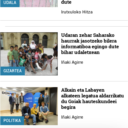
dute
UDALA
Irutxuloko Hitza
Udaran zehar Saharako
haurrak jasotzeko bilera
informatiboa egingo dute
bihar udaletxean
Iñaki Agirre
GIZARTEA
Alkain eta Labayen
alkateen legatua aldarrikatu
du Goiak hauteskundeei
begira
Iñaki Agirre
POLITIKA