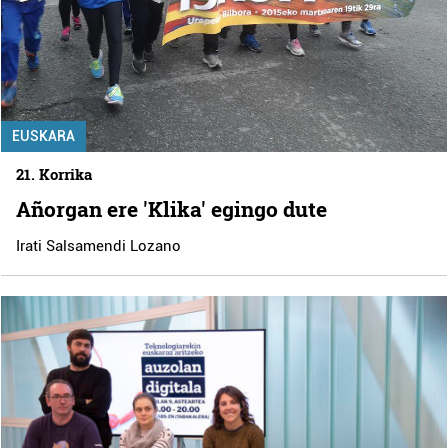
EUSKARA
21. Korrika
Añorgan ere 'Klika' egingo dute
Irati Salsamendi Lozano