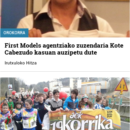
OROKORRA
First Models agentziako zuzendaria Kote
Cabezudo kasuan auzipetu dute
Irutxuloko Hitza