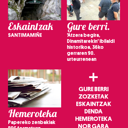
Eskaintzak
Gure berri.
SANTIMAMIÑE
'Atzera begira,
Dinamitarekin' ibilaldi
historikoa, 36ko
gerraren 90.
urteurrenean
+
GURE BERRI
ZOZKETAK
ESKAINTZAK
Hemeroteka
DENDA
HEMEROTEKA
Papereko zenbakiak
NOR GARA