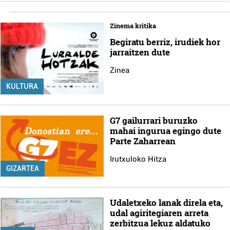
Zinema kritika
Begiratu berriz, irudiek hor
jarraitzen dute
Zinea
KULTURA
G7 gailurrari buruzko
mahai ingurua egingo dute
Parte Zaharrean
Irutxuloko Hitza
GIZARTEA
Udaletxeko lanak direla eta,
udal agiritegiaren arreta
zerbitzua lekuz aldatuko