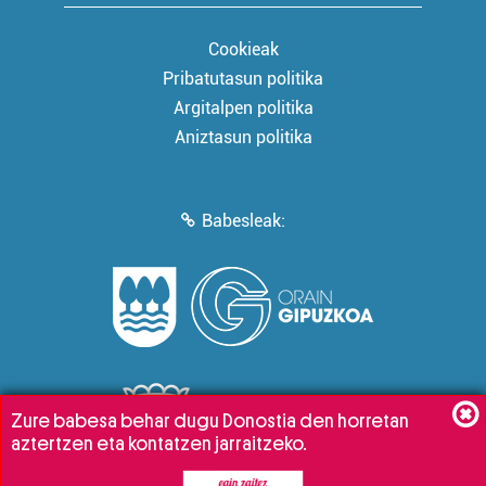
Cookieak
Pribatutasun politika
Argitalpen politika
Aniztasun politika
Babesleak:
Zure babesa behar dugu Donostia den horretan
aztertzen eta kontatzen jarraitzeko.