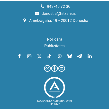
943-46 72 36
donostia@hitza.eus
Ametzagaña, 19 - 20012 Donostia
Nor gara
Publizitatea
KUDEAKETA AURRERATUARI
DIPLOMA