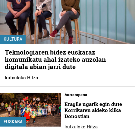
KULTURA
Teknologiaren bidez euskaraz
komunikatu ahal izateko auzolan
digitala abian jarri dute
Irutxuloko Hitza
Aurrerapena
Eragile ugarik egin dute
Korrikaren aldeko klika
Donostian
EUSKARA
Irutxuloko Hitza