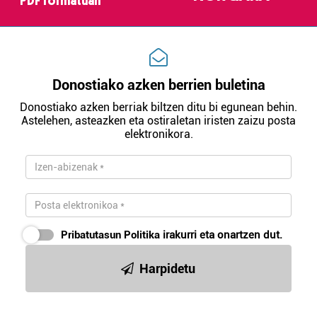
PDF formatuan
Donostiako azken berrien buletina
Donostiako azken berriak biltzen ditu bi egunean behin.
Astelehen, asteazken eta ostiraletan iristen zaizu posta
elektronikora.
Pribatutasun Politika
irakurri eta onartzen dut.
Harpidetu