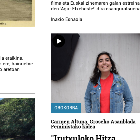
filma eta Euskal zinemaren galan estrein
den 'Agur Etxebeste!' dira esanguratsuen
Inaxio Esnaola
a eraikina,
n ere, bainuetxe
ko aretoan
OROKORRA
Carmen Altuna, Groseko Asanblada
Feministako kidea
"Irutxuloko Hitza