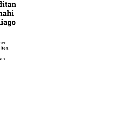
ditan
nahi
hiago
ber
iten.
ean.