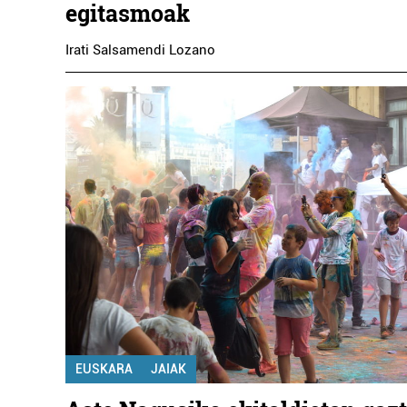
egitasmoak
Irati Salsamendi Lozano
EUSKARA
JAIAK