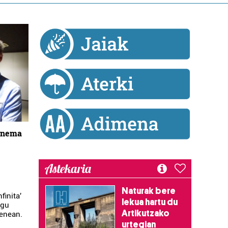
zinema
Astekaria
"
Naturak bere
finita'
lekua hartu du
ugu
Artikutzako
enean.
urtegian