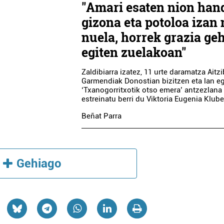
"Amari esaten nion han
gizona eta potoloa izan 
nuela, horrek grazia ge
egiten zuelakoan"
Zaldibiarra izatez, 11 urte daramatza Aitzi
Garmendiak Donostian bizitzen eta lan eg
‘Txanogorritxotik otso emera’ antzezlana
estreinatu berri du Viktoria Eugenia Klub
Beñat Parra
Gehiago