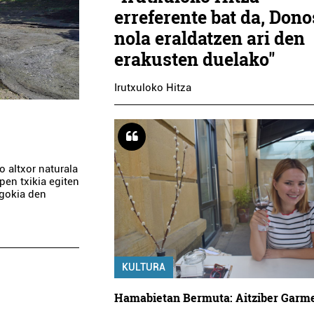
erreferente bat da, Dono
nola eraldatzen ari den
erakusten duelako"
Irutxuloko Hitza
 altxor naturala
pen txikia egiten
egokia den
KULTURA
Hamabietan Bermuta: Aitziber Garm