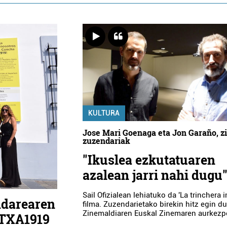
KULTURA
Jose Mari Goenaga eta Jon Garaño, 
zuzendariak
"Ikuslea ezkutatuaren
azalean jarri nahi dugu
Sail Ofizialean lehiatuko da 'La trinchera in
ndarearen
filma. Zuzendarietako birekin hitz egin d
Zinemaldiaren Euskal Zinemaren aurkezp
NTXA1919