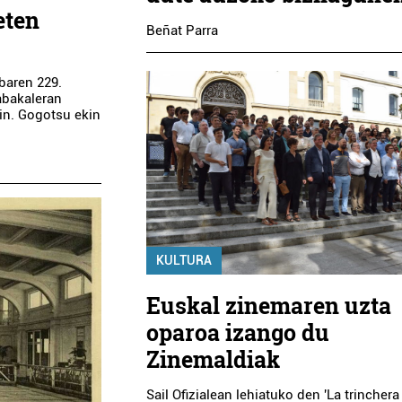
eten
Beñat Parra
baren 229.
abakaleran
in. Gogotsu ekin
KULTURA
Euskal zinemaren uzta
oparoa izango du
Zinemaldiak
Sail Ofizialean lehiatuko den 'La trinchera 