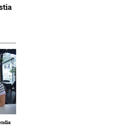
stia
endia