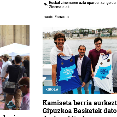
Euskal zinemaren uzta oparoa izango du
Zinemaldiak
Inaxio Esnaola
KIROLA
Kamiseta berria aurkez
Gipuzkoa Basketek dato