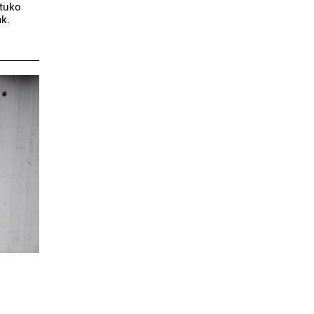
atuko
ak.