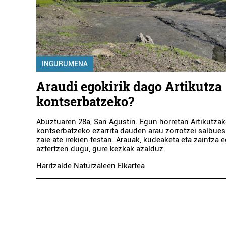
INGURUMENA
Araudi egokirik dago Artikutza
kontserbatzeko?
Abuztuaren 28a, San Agustin. Egun horretan Artikutzako
kontserbatzeko ezarrita dauden arau zorrotzei salbues
zaie ate irekien festan. Arauak, kudeaketa eta zaintza 
aztertzen dugu, gure kezkak azalduz.
Haritzalde Naturzaleen Elkartea