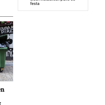
festa
en
k