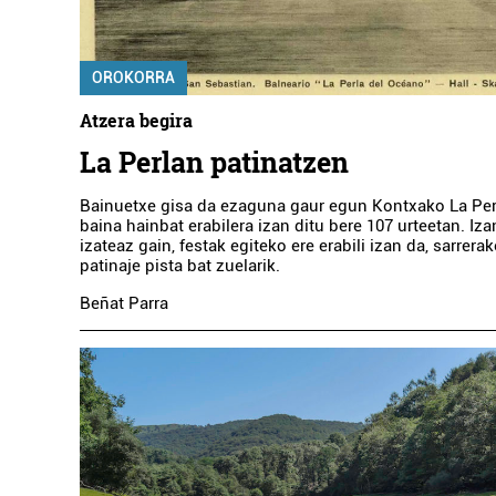
OROKORRA
Atzera begira
La Perlan patinatzen
Bainuetxe gisa da ezaguna gaur egun Kontxako La Perl
baina hainbat erabilera izan ditu bere 107 urteetan. Iza
izateaz gain, festak egiteko ere erabili izan da, sarrera
patinaje pista bat zuelarik.
Beñat Parra