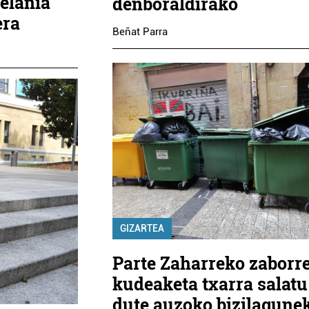
telania
denboraldirako
era
Beñat Parra
GIZARTEA
Parte Zaharreko zaborr
kudeaketa txarra salatu
dute auzoko bizilagune