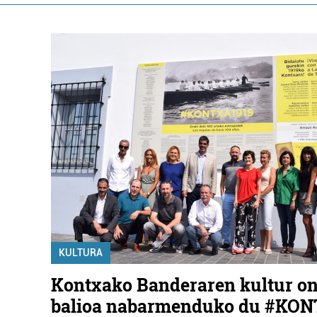
KULTURA
Kontxako Banderaren kultur o
balioa nabarmenduko du #KO