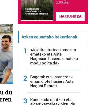
2.500 zkia.
HARTU HITZA
Azken egunetako irakurrienak
1
«Jaia ikasturteari amaiera
emateko eta Aste
Nagusiari hasiera emateko
modu polita da»
2
Bagerak eta Jaraneroek
eman diote hasiera Aste
Nagusi Piratari
tu du
rren
3
Kanoikada dantzari eta
aldarrikatzaileak piztu du