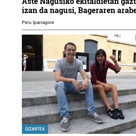
Aste Nagusiko ekitaldietan gaz
izan da nagusi, Bageraren arab
Peru Iparragirre
GIZARTEA