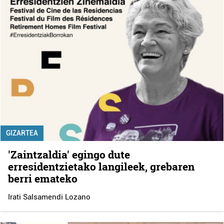
GIZARTEA
'Zaintzaldia' egingo dute
erresidentzietako langileek, grebaren
berri emateko
Irati Salsamendi Lozano