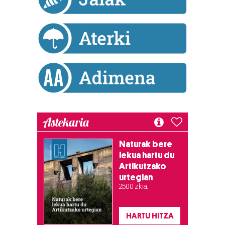
fitxategiak erabiltzen ditu. Zure esperientzia eta
zerbitzuak hobetzeko asmoz, cookie teknologiaz
baliatzen gara. Ohar hau onartuz gero, teknologia hori
erabiltzeko baimen esplizitua ematen diguzu.
Gehiago
irakurri
Astekaria
Naturak bere
lekua hartu du
Artikutzako
urtegian
2.500 zkia.
HARTU HITZA