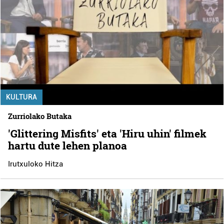
KULTURA
Zurriolako Butaka
'Glittering Misfits' eta 'Hiru uhin' filmek
hartu dute lehen planoa
Irutxuloko Hitza