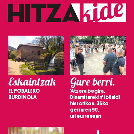
Eskaintzak
Gure berri.
EL POBALEKO
'Atzera begira,
BURDINOLA
Dinamitarekin' ibilaldi
historikoa, 36ko
gerraren 90.
urteurrenean