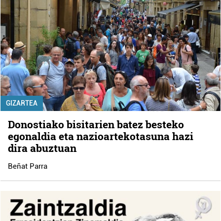
GIZARTEA
Donostiako bisitarien batez besteko
egonaldia eta nazioartekotasuna hazi
dira abuztuan
Beñat Parra