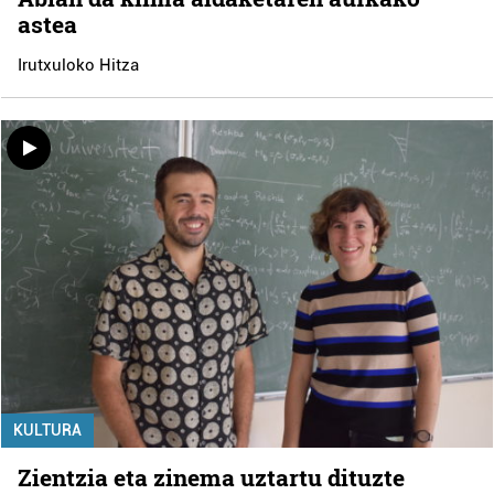
astea
Irutxuloko Hitza
KULTURA
Zientzia eta zinema uztartu dituzte