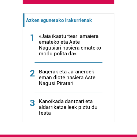
Azken egunetako irakurrienak
1
«Jaia ikasturteari amaiera
emateko eta Aste
Nagusiari hasiera emateko
modu polita da»
2
Bagerak eta Jaraneroek
eman diote hasiera Aste
Nagusi Piratari
3
Kanoikada dantzari eta
aldarrikatzaileak piztu du
festa