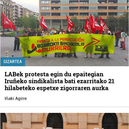
GIZARTEA
LABek protesta egin du epaitegian
Iruñeko sindikalista bati ezarritako 21
hilabeteko espetxe zigorraren aurka
Iñaki Agirre