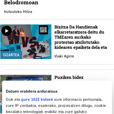
Belodromoan
Irutxuloko Hitza
Bizitza Da Handienak
elkarretaratzera deitu du
TMEaren aurkako
protestan atxilotutako
kidearen epaiketa dela eta
GIZARTEA
Iñaki Agirre
Puxiken bidez
propagandarik ez egiteko
eskatu dio Eguzkik EKP-ri
Datuen erabilera arduratsua
Irutxuloko Hitza
Guk eta
gure 1022 kideek
sure informacio pertsonala,
zure IP zenbakia, esaterako, prozesatzen ditugu, cookie
INGURUMENA
bezalako teknologiak erabiliz eta zure gailuko