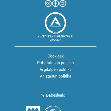
KUDEAKETA AURRERATUARI
DIPLOMA
Cookieak
Pribatutasun politika
Argitalpen politika
Aniztasun politika
Babesleak: