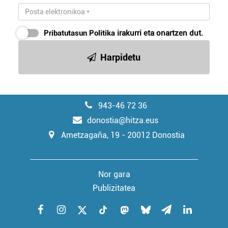
Pribatutasun Politika
irakurri eta onartzen dut.
Harpidetu
943-46 72 36
donostia@hitza.eus
Ametzagaña, 19 - 20012 Donostia
Nor gara
Publizitatea