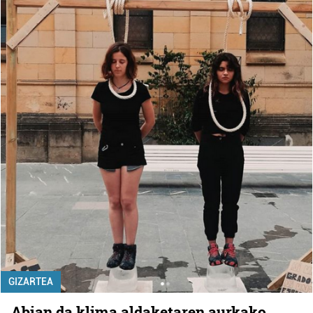
GIZARTEA
Abian da klima aldaketaren aurkako