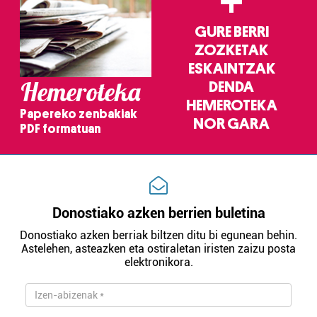
+
GURE BERRI
ZOZKETAK
ESKAINTZAK
Hemeroteka
DENDA
HEMEROTEKA
Papereko zenbakiak
NOR GARA
PDF formatuan
Donostiako azken berrien buletina
Donostiako azken berriak biltzen ditu bi egunean behin.
Astelehen, asteazken eta ostiraletan iristen zaizu posta
elektronikora.