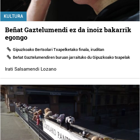
KULTURA
Beñat Gaztelumendi ez da inoiz bakarrik
egongo
Gipuzkoako Bertsolari Txapelketako finala, iruditan
Beñat Gaztelumendiren buruan jarraituko du Gipuzkoako txapelak
Irati Salsamendi Lozano