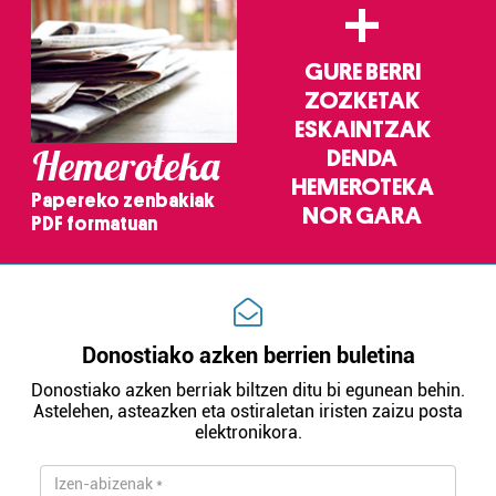
+
GURE BERRI
ZOZKETAK
ESKAINTZAK
Hemeroteka
DENDA
HEMEROTEKA
Papereko zenbakiak
NOR GARA
PDF formatuan
Donostiako azken berrien buletina
Donostiako azken berriak biltzen ditu bi egunean behin.
Astelehen, asteazken eta ostiraletan iristen zaizu posta
elektronikora.