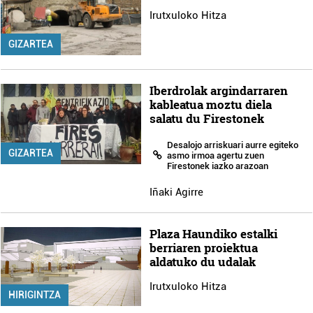
Irutxuloko Hitza
GIZARTEA
Iberdrolak argindarraren
kableatua moztu diela
salatu du Firestonek
Desalojo arriskuari aurre egiteko
GIZARTEA
asmo irmoa agertu zuen
Firestonek iazko arazoan
Iñaki Agirre
Plaza Haundiko estalki
berriaren proiektua
aldatuko du udalak
Irutxuloko Hitza
HIRIGINTZA