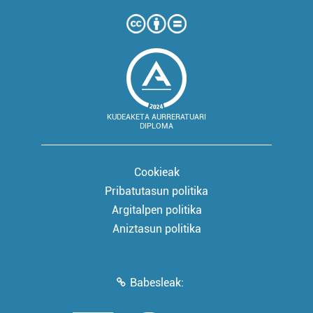
KUDEAKETA AURRERATUARI
DIPLOMA
Cookieak
Pribatutasun politika
Argitalpen politika
Aniztasun politika
Babesleak: