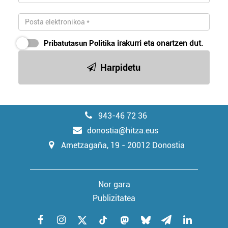
Pribatutasun Politika
irakurri eta onartzen dut.
Harpidetu
943-46 72 36
donostia@hitza.eus
Ametzagaña, 19 - 20012 Donostia
Nor gara
Publizitatea