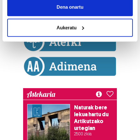
Collect information about your geographical
Dena onartu
location which can be accurate to within several
meters
Aukeratu
Identify your device by actively scanning it for
specific characteristics (fingerprinting)
Find out more about how your personal data is processed
and set your preferences in the
details section
.
Guk eta gure bazkideek zure datu pertsonalak
prozesatzen ditugu, zure IP zenbakia, besteak beste,
teknologia erabiliz, cookieak adibidez, iragarki eta eduki
pertsonalizatuak eskaintzeko, iragarkiak eta edukia
Astekaria
neurtzeko, jendeari buruzko informazioa biltzeko eta
produktuak garatzeko. Zure datuak nork eta zertarako
Naturak bere
erabiltzen dituen hauta dezakezu.
lekua hartu du
Artikutzako
Bazkide batzuek ez dizute baimenik eskatzen, eta beren
urtegian
2.500 zkia.
interes komertzial legitimoetan babesten dira. Ikusi gure