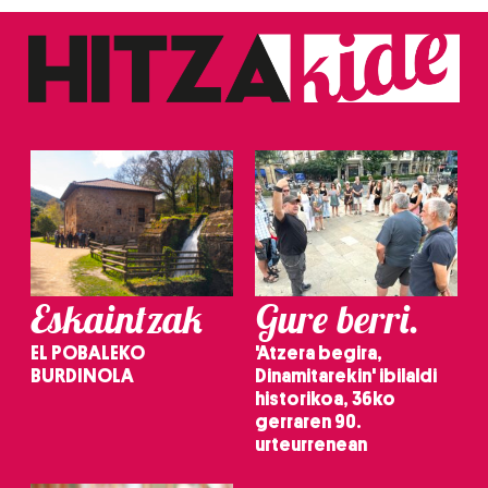
Eskaintzak
Gure berri.
EL POBALEKO
'Atzera begira,
BURDINOLA
Dinamitarekin' ibilaldi
historikoa, 36ko
gerraren 90.
urteurrenean