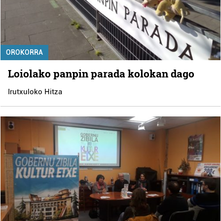
OROKORRA
Loiolako panpin parada kolokan dago
Irutxuloko Hitza