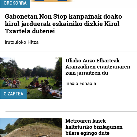
OROKORRA
Gabonetan Non Stop kanpainak doako
kirol jarduerak eskainiko dizkie Kirol
Txartela dutenei
Irutxuloko Hitza
Uliako Auzo Elkarteak
Aranzadiren erantzunaren
zain jarraitzen du
Inaxio Esnaola
GIZARTEA
Metroaren lanek
kalteturiko bizilagunen
bilera egingo dute