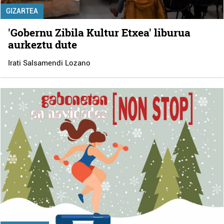
GIZARTEA
'Gobernu Zibila Kultur Etxea' liburua
aurkeztu dute
Irati Salsamendi Lozano