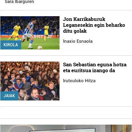
Sara Ibarguren
Jon Karrikaburuk
Leganesekin egin beharko
ditu golak
Inaxio Esnaola
KIROLA
San Sebastian eguna hotza
eta euritsua izango da
Irutxuloko Hitza
JAIAK