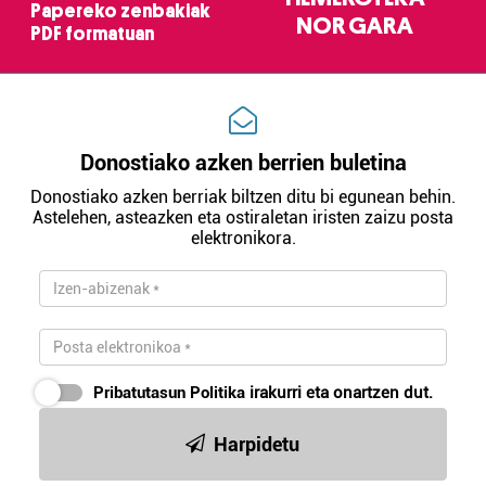
Papereko zenbakiak
NOR GARA
PDF formatuan
Donostiako azken berrien buletina
Donostiako azken berriak biltzen ditu bi egunean behin.
Astelehen, asteazken eta ostiraletan iristen zaizu posta
elektronikora.
Pribatutasun Politika
irakurri eta onartzen dut.
Harpidetu