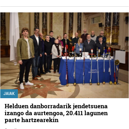
JAIAK
Helduen danborradarik jendetsuena
izango da aurtengoa, 20.411 lagunen
parte hartzearekin