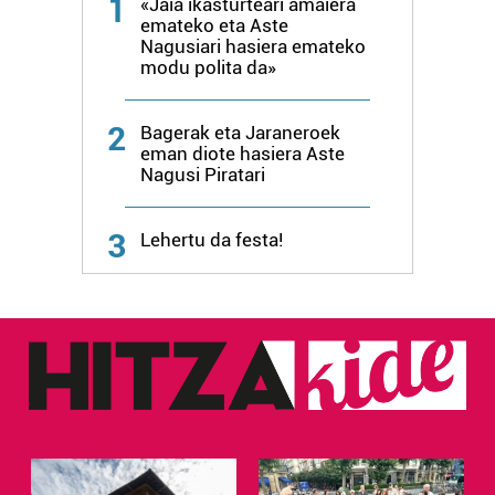
1
«Jaia ikasturteari amaiera
emateko eta Aste
Nagusiari hasiera emateko
modu polita da»
2
Bagerak eta Jaraneroek
eman diote hasiera Aste
Nagusi Piratari
3
Lehertu da festa!