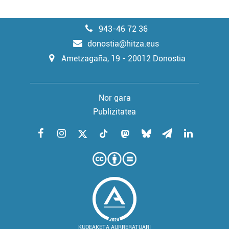
943-46 72 36
donostia@hitza.eus
Ametzagaña, 19 - 20012 Donostia
Nor gara
Publizitatea
KUDEAKETA AURRERATUARI