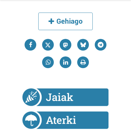
neurtzeko, jendeari buruzko informazioa biltzeko eta
produktuak garatzeko. Zure datuak nork eta zertarako
erabiltzen dituen hauta dezakezu.
Gehiago
Bazkide batzuek ez dizute baimenik eskatzen, eta beren
interes komertzial legitimoetan babesten dira. Ikusi gure
bazkideen zerrenda, beren ustez zein helburutarako
duten interes legitimoa eta horren aurka nola egin
dezakezun ikusteko.
Lortu zure datu pertsonalak prozesatzeko moduari
buruzko informazio gehiago eta ezarri zure lehentasunak
datuen atalean. Edozein unetan alda edo ken dezakezu
zure baimena Cookieen adierazpenean.
Webgune honek cookie propioak eta hirugarrenen cookie-
fitxategiak erabiltzen ditu. Zure esperientzia eta
zerbitzuak hobetzeko asmoz, cookie teknologiaz
baliatzen gara. Ohar hau onartuz gero, teknologia hori