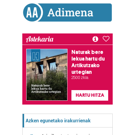
erabiltzeko baimen esplizitua ematen diguzu.
Gehiago
irakurri
Astekaria
Naturak bere
lekua hartu du
Artikutzako
urtegian
2.500 zkia.
HARTU HITZA
Azken egunetako irakurrienak