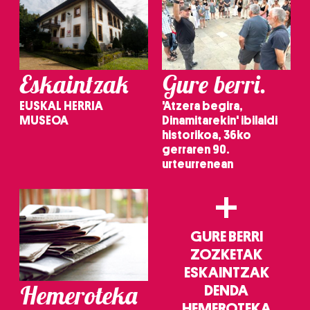
Eskaintzak
Gure berri.
EUSKAL HERRIA
'Atzera begira,
MUSEOA
Dinamitarekin' ibilaldi
historikoa, 36ko
gerraren 90.
urteurrenean
+
GURE BERRI
ZOZKETAK
ESKAINTZAK
Hemeroteka
DENDA
HEMEROTEKA