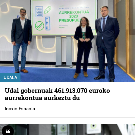
UDALA
Udal gobernuak 461.913.070 euroko
aurrekontua aurkeztu du
Inaxio Esnaola