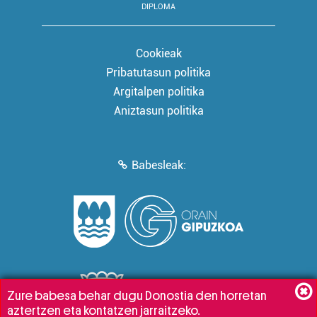
DIPLOMA
Cookieak
Pribatutasun politika
Argitalpen politika
Aniztasun politika
Babesleak:
Zure babesa behar dugu Donostia den horretan
aztertzen eta kontatzen jarraitzeko.