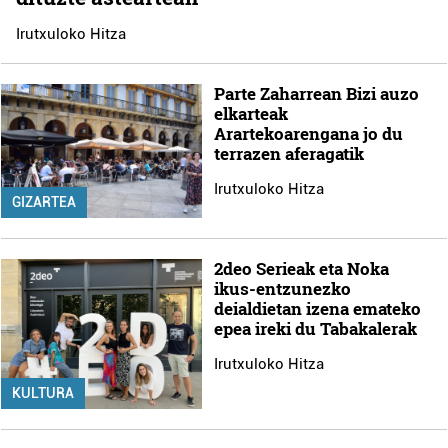
Irutxuloko Hitza
Parte Zaharrean Bizi auzo
elkarteak
Arartekoarengana jo du
terrazen aferagatik
Irutxuloko Hitza
GIZARTEA
2deo Serieak eta Noka
ikus-entzunezko
deialdietan izena emateko
epea ireki du Tabakalerak
Irutxuloko Hitza
KULTURA