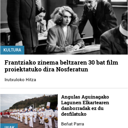
KULTURA
Frantziako zinema beltzaren 30 bat film
proiektatuko dira Nosferatun
Irutxuloko Hitza
Angulas Aguinagako
Lagunen Elkartearen
danborradak ez du
desfilatuko
Beñat Parra
JAIAK