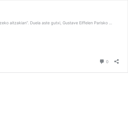
zeko aitzakian”. Duela aste gutxi, Gustave Eiffelen Parisko …
iruzkin
0