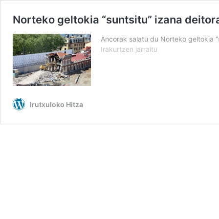
Norteko geltokia “suntsitu” izana deito
Ancorak salatu du Norteko geltokia “s
Norteko
Irakurtzen jarraitu
geltokia
“suntsitu”
izana
deitoratu
du
Irutxuloko Hitza
Ancorak