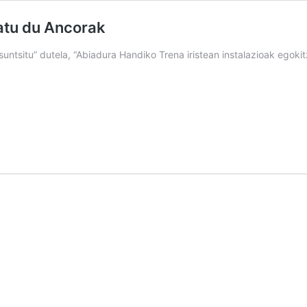
ratu du Ancorak
untsitu” dutela, “Abiadura Handiko Trena iristean instalazioak egokit