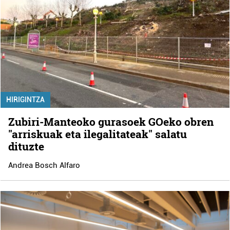
HIRIGINTZA
Zubiri-Manteoko gurasoek GOeko obren
"arriskuak eta ilegalitateak" salatu
dituzte
Andrea Bosch Alfaro