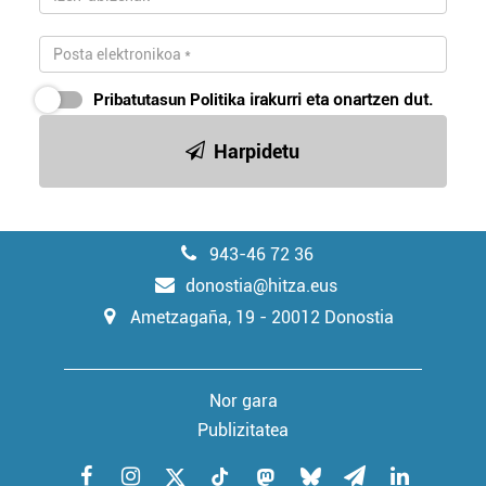
Pribatutasun Politika
irakurri eta onartzen dut.
Harpidetu
943-46 72 36
donostia@hitza.eus
Ametzagaña, 19 - 20012 Donostia
Nor gara
Publizitatea