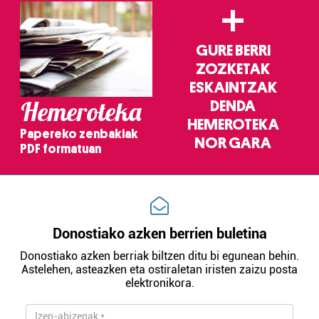
+
GURE BERRI
ZOZKETAK
ESKAINTZAK
Hemeroteka
DENDA
HEMEROTEKA
Papereko zenbakiak
NOR GARA
PDF formatuan
Donostiako azken berrien buletina
Donostiako azken berriak biltzen ditu bi egunean behin.
Astelehen, asteazken eta ostiraletan iristen zaizu posta
elektronikora.