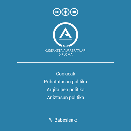
KUDEAKETA AURRERATUARI
DIPLOMA
Cookieak
Pribatutasun politika
Argitalpen politika
Aniztasun politika
Babesleak: