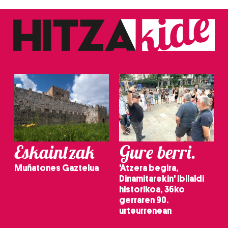
Eskaintzak
Gure berri.
Muñatones Gaztelua
'Atzera begira,
Dinamitarekin' ibilaldi
historikoa, 36ko
gerraren 90.
urteurrenean