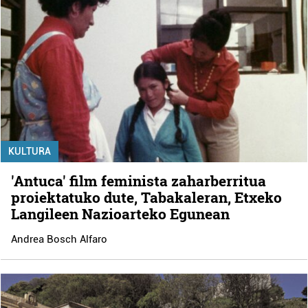
KULTURA
'Antuca' film feminista zaharberritua
proiektatuko dute, Tabakaleran, Etxeko
Langileen Nazioarteko Egunean
Andrea Bosch Alfaro