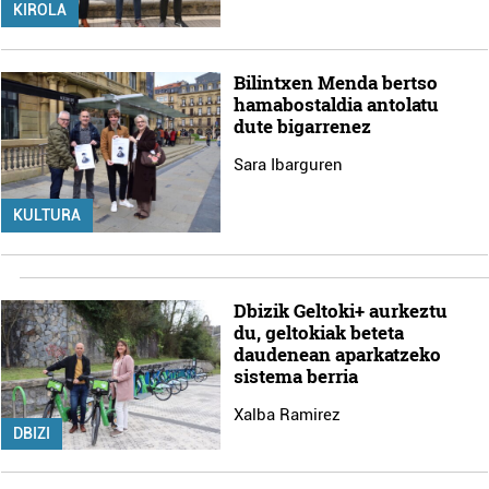
KIROLA
Bilintxen Menda bertso
hamabostaldia antolatu
dute bigarrenez
Sara Ibarguren
KULTURA
Dbizik Geltoki+ aurkeztu
du, geltokiak beteta
daudenean aparkatzeko
sistema berria
Xalba Ramirez
DBIZI