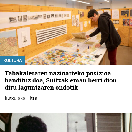
KULTURA
Tabakaleraren nazioarteko posizioa
handituz doa, Suitzak eman berri dion
diru laguntzaren ondotik
Irutxuloko Hitza