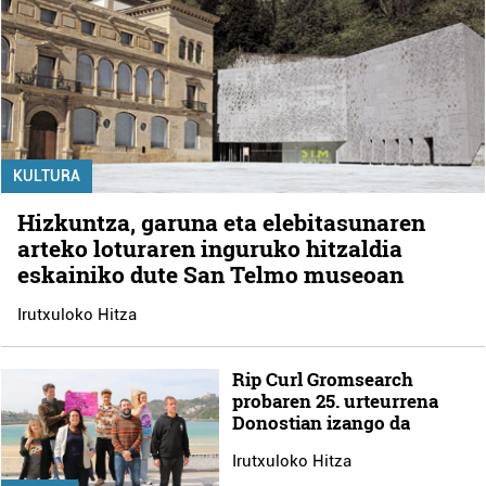
KULTURA
Hizkuntza, garuna eta elebitasunaren
arteko loturaren inguruko hitzaldia
eskainiko dute San Telmo museoan
Irutxuloko Hitza
Rip Curl Gromsearch
probaren 25. urteurrena
Donostian izango da
Irutxuloko Hitza