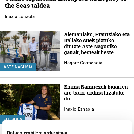
the Seas taldea
Inaxio Esnaola
Alemaniako, Frantziako eta
Italiako suek piztuko
dituzte Aste Nagusiko
gauak, besteak beste
Nagore Garmendia
ASTE NAGUSIA
Emma Ramirezek bigarren
aro txuri-urdina luzatuko
du
Inaxio Esnaola
FUTBOLA
Datuen erabilera arduratsua