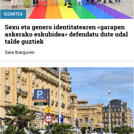
GIZARTEA
Sexu eta genero identitatearen «garapen
askerako eskubidea» defendatu dute udal
talde guztiek
Sara Ibarguren