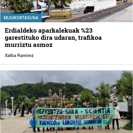
MUGIKORTASUNA
Erdialdeko aparkalekuak %23
garestituko dira udaran, trafikoa
murriztu asmoz
Xalba Ramirez