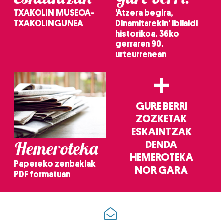
TXAKOLIN MUSEOA-
'Atzera begira,
TXAKOLINGUNEA
Dinamitarekin' ibilaldi
historikoa, 36ko
gerraren 90.
urteurrenean
+
GURE BERRI
ZOZKETAK
ESKAINTZAK
Hemeroteka
DENDA
HEMEROTEKA
Papereko zenbakiak
NOR GARA
PDF formatuan