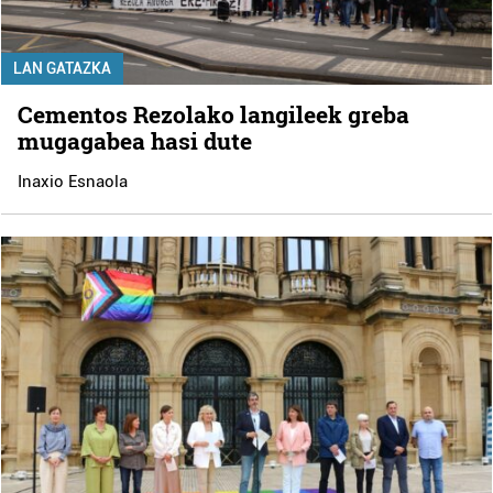
LAN GATAZKA
Cementos Rezolako langileek greba
mugagabea hasi dute
Inaxio Esnaola