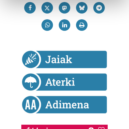
and set your preferences in the
details section
.
Guk eta gure bazkideek zure datu pertsonalak
prozesatzen ditugu, zure IP zenbakia, besteak beste,
teknologia erabiliz, cookieak adibidez, iragarki eta eduki
pertsonalizatuak eskaintzeko, iragarkiak eta edukia
neurtzeko, jendeari buruzko informazioa biltzeko eta
produktuak garatzeko. Zure datuak nork eta zertarako
erabiltzen dituen hauta dezakezu.
Bazkide batzuek ez dizute baimenik eskatzen, eta beren
interes komertzial legitimoetan babesten dira. Ikusi gure
bazkideen zerrenda, beren ustez zein helburutarako
duten interes legitimoa eta horren aurka nola egin
dezakezun ikusteko.
Lortu zure datu pertsonalak prozesatzeko moduari
buruzko informazio gehiago eta ezarri zure lehentasunak