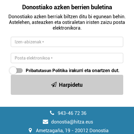
Donostiako azken berrien buletina
Donostiako azken berriak biltzen ditu bi egunean behin.
Astelehen, asteazken eta ostiraletan iristen zaizu posta
elektronikora.
Pribatutasun Politika
irakurri eta onartzen dut.
Harpidetu
943-46 72 36
donostia@hitza.eus
Ametzagaña, 19 - 20012 Donostia