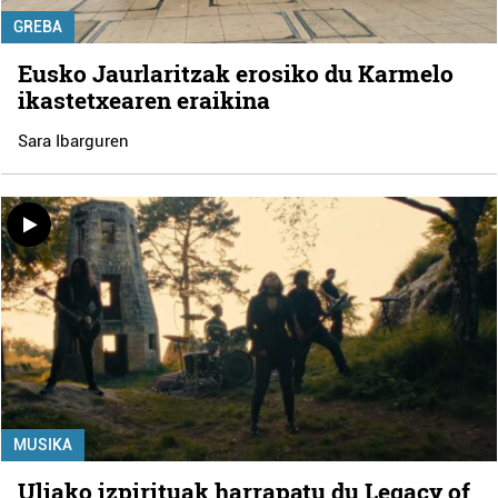
GREBA
Eusko Jaurlaritzak erosiko du Karmelo
ikastetxearen eraikina
Sara Ibarguren
MUSIKA
Uliako izpirituak harrapatu du Legacy of