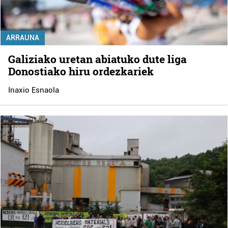
ARRAUNA
Galiziako uretan abiatuko dute liga
Donostiako hiru ordezkariek
Inaxio Esnaola