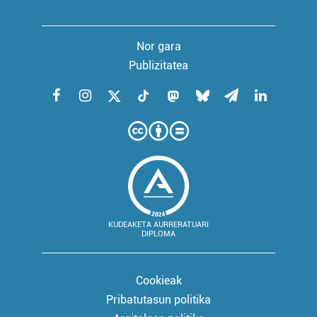
Nor gara
Publizitatea
KUDEAKETA AURRERATUARI
DIPLOMA
Cookieak
Pribatutasun politika