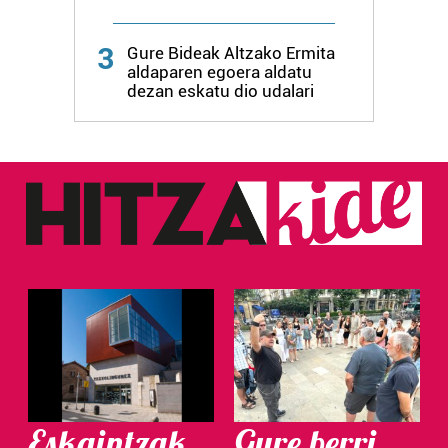
3
Gure Bideak Altzako Ermita
aldaparen egoera aldatu
dezan eskatu dio udalari
Eskaintzak
Gure berri.