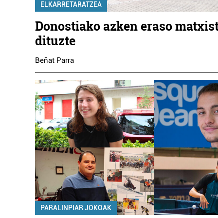
ELKARRETARATZEA
Donostiako azken eraso matxist
dituzte
Beñat Parra
PARALINPIAR JOKOAK