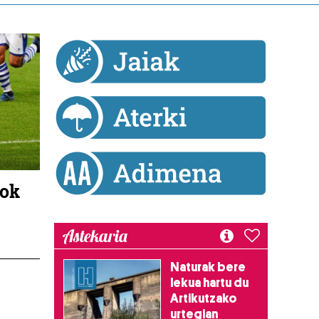
nok
Astekaria
Naturak bere
lekua hartu du
Artikutzako
urtegian