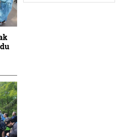
ak
 du