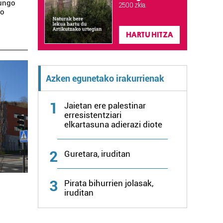
gungo
2.500 zkia.
ko
HARTU HITZA
Azken egunetako irakurrienak
1
Jaietan ere palestinar
erresistentziari
elkartasuna adierazi diote
2
Guretara, iruditan
3
Pirata bihurrien jolasak,
iruditan