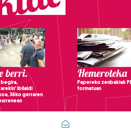
 berri.
Hemeroteka
 begira,
Papereko zenbakiak P
arekin' ibilaldi
formatuan
ikoa, 36ko gerraren
teurrenean