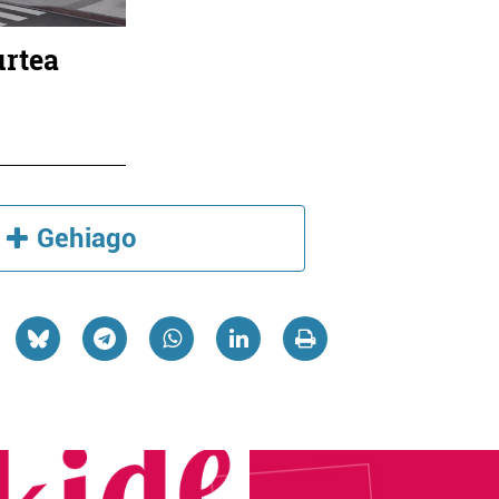
urtea
Gehiago