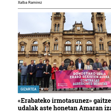
Xalba Ramirez
GIZARTEA
«Erabateko irmotasunez» gaitze
udalak aste honetan Amaran i