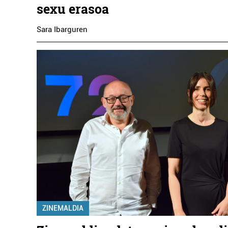
sexu erasoa
Sara Ibarguren
ZINEMALDIA