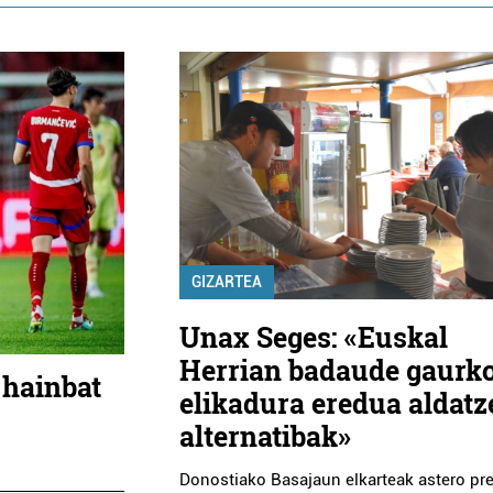
GIZARTEA
Unax Seges: «Euskal
Herrian badaude gaurk
 hainbat
elikadura eredua aldat
alternatibak»
Donostiako Basajaun elkarteak astero pr