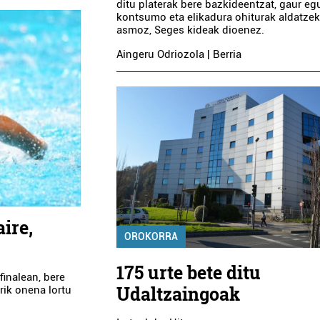
ditu platerak bere bazkideentzat, gaur e
kontsumo eta elikadura ohiturak aldatze
asmoz, Seges kideak dioenez.
Aingeru Odriozola | Berria
ire,
OROKORRA
175 urte bete ditu
finalean, bere
Udaltzaingoak
rik onena lortu