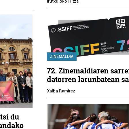
Irutxuloko Hitza
ZINEMALDIA
72. Zinemaldiaren sarre
datorren larunbatean sa
Xalba Ramirez
tsi du
zandako