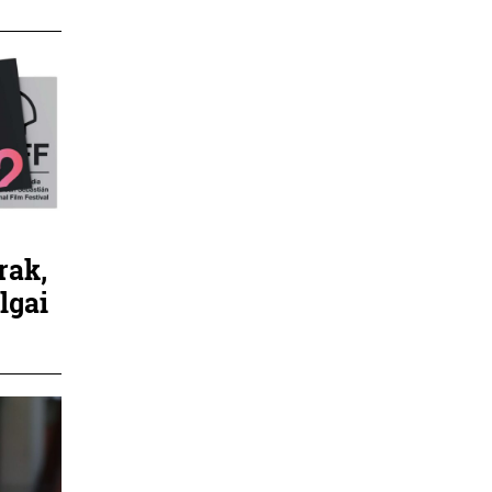
rak,
lgai