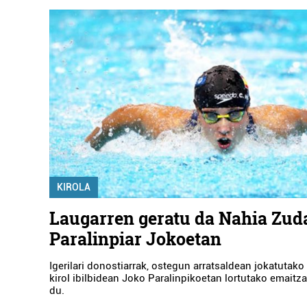
KIROLA
Laugarren geratu da Nahia Zuda
Paralinpiar Jokoetan
Igerilari donostiarrak, ostegun arratsaldean jokatutako 
kirol ibilbidean Joko Paralinpikoetan lortutako emaitza
du.