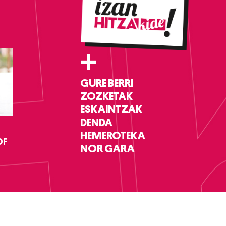
+
GURE BERRI
ZOZKETAK
ESKAINTZAK
DENDA
HEMEROTEKA
DF
NOR GARA