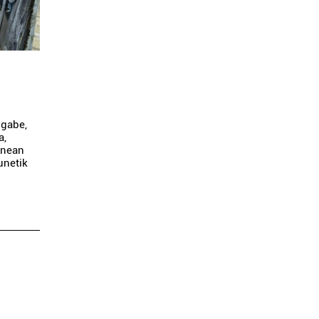
 gabe,
a,
enean
unetik