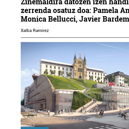
Zinemaldira datozen izen hand
zerrenda osatuz doa: Pamela A
Monica Bellucci, Javier Bardem 
Xalba Ramirez