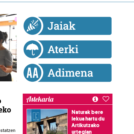
Astekaria
o
zeko
Naturak bere
lekua hartu du
Artikutzako
estatzen
urtegian