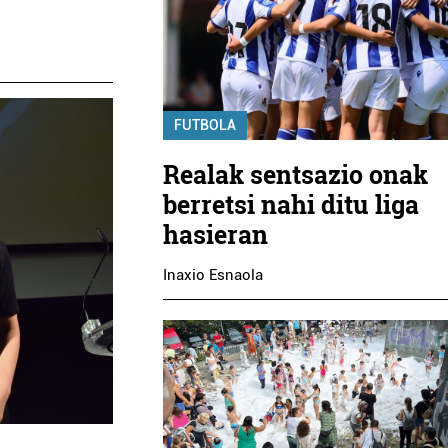
FUTBOLA
Realak sentsazio onak
berretsi nahi ditu liga
hasieran
Inaxio Esnaola