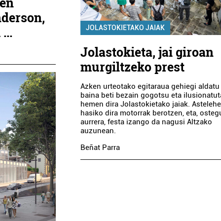
ien
nderson,
JOLASTOKIETAKO JAIAK
...
Jolastokieta, jai giroan
murgiltzeko prest
Azken urteotako egitaraua gehiegi aldatu
baina beti bezain gogotsu eta ilusionatut
hemen dira Jolastokietako jaiak. Asteleh
hasiko dira motorrak berotzen, eta, osteg
aurrera, festa izango da nagusi Altzako
auzunean.
Beñat Parra