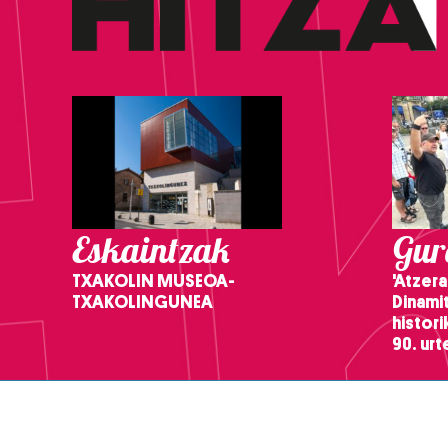
Eskaintzak
Gure
TXAKOLIN MUSEOA-
'Atzera
TXAKOLINGUNEA
Dinamit
histor
90. ur