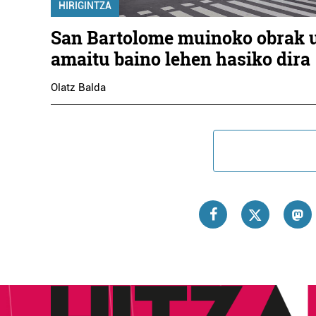
HIRIGINTZA
San Bartolome muinoko obrak 
amaitu baino lehen hasiko dira
Olatz Balda