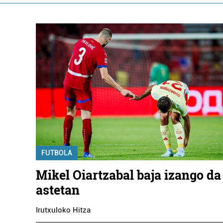
FUTBOLA
Mikel Oiartzabal baja izango da
astetan
Irutxuloko Hitza