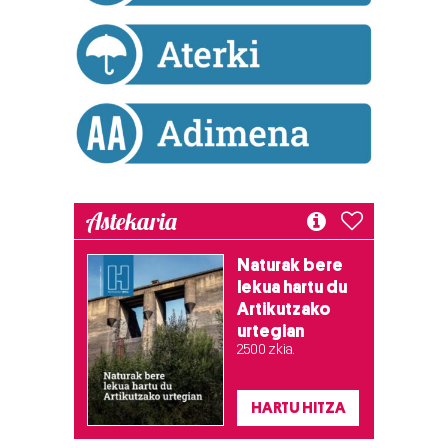
dezakezun ikusteko.
Lortu zure datu pertsonalak prozesatzeko moduari
buruzko informazio gehiago eta ezarri zure lehentasunak
datuen atalean. Edozein unetan alda edo ken dezakezu
zure baimena Cookieen adierazpenean.
Webgune honek cookie propioak eta hirugarrenen cookie-
fitxategiak erabiltzen ditu. Zure esperientzia eta
Astekaria
zerbitzuak hobetzeko asmoz, cookie teknologiaz
baliatzen gara. Ohar hau onartuz gero, teknologia hori
Naturak bere
erabiltzeko baimen esplizitua ematen diguzu.
Gehiago
lekua hartu du
irakurri
Artikutzako
urtegian
2.500 zkia.
HARTU HITZA