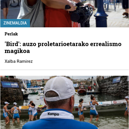
ZINEMALDIA
Perlak
'Bird': auzo proletarioetarako errealismo
magikoa
Xalba Ramirez