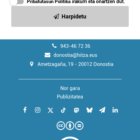
Pribatutasun Politika
irakurri eta onartzen dut.
Harpidetu
943-46 72 36
donostia@hitza.eus
Ametzagaña, 19 - 20012 Donostia
Nor gara
Publizitatea