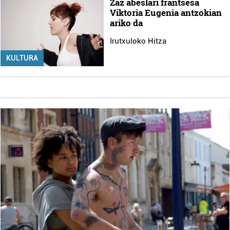
Zaz abeslari frantsesa
Viktoria Eugenia antzokian
ariko da
Irutxuloko Hitza
KULTURA