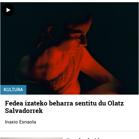
KULTURA
Fedea izateko beharra sentitu du Olatz
Salvadorrek
Inaxio Esnaola