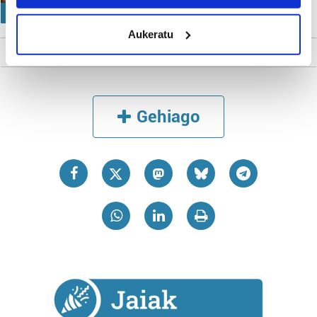
location which can be accurate to within several
ZINEMALDI ALTERNATIBOA
meters
Aukeratu
Identify your device by actively scanning it for
specific characteristics (fingerprinting)
Find out more about how your personal data is processed
and set your preferences in the
details section
.
Gehiago
Guk eta gure bazkideek zure datu pertsonalak
prozesatzen ditugu, zure IP zenbakia, besteak beste,
teknologia erabiliz, cookieak adibidez, iragarki eta eduki
pertsonalizatuak eskaintzeko, iragarkiak eta edukia
neurtzeko, jendeari buruzko informazioa biltzeko eta
produktuak garatzeko. Zure datuak nork eta zertarako
erabiltzen dituen hauta dezakezu.
Bazkide batzuek ez dizute baimenik eskatzen, eta beren
interes komertzial legitimoetan babesten dira. Ikusi gure
bazkideen zerrenda, beren ustez zein helburutarako
duten interes legitimoa eta horren aurka nola egin