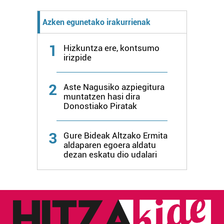
Azken egunetako irakurrienak
1
Hizkuntza ere, kontsumo
irizpide
2
Aste Nagusiko azpiegitura
muntatzen hasi dira
Donostiako Piratak
3
Gure Bideak Altzako Ermita
aldaparen egoera aldatu
dezan eskatu dio udalari