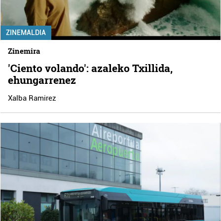
ZINEMALDIA
Zinemira
'Ciento volando': azaleko Txillida,
ehungarrenez
Xalba Ramirez