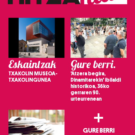
Eskaintzak
Gure berri.
TXAKOLIN MUSEOA-
'Atzera begira,
TXAKOLINGUNEA
Dinamitarekin' ibilaldi
historikoa, 36ko
gerraren 90.
urteurrenean
+
GURE BERRI