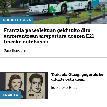
MUGIKORTASUNA
Frantzia pasealekuan geldituko dira
aurrerantzean aireportura doazen E21
lineako autobusak
Sara Ibarguren
Txiki eta Otaegi gogoratuko
dituzte ostiralean
Irutxuloko Hitza
GIZARTEA