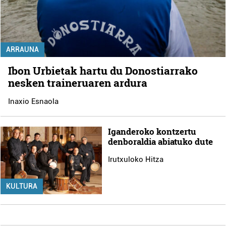
ARRAUNA
Ibon Urbietak hartu du Donostiarrako
nesken traineruaren ardura
Inaxio Esnaola
Iganderoko kontzertu
denboraldia abiatuko dute
Irutxuloko Hitza
KULTURA