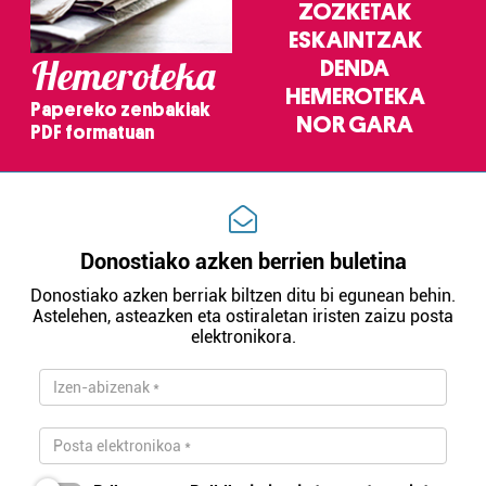
ZOZKETAK
ESKAINTZAK
Hemeroteka
DENDA
HEMEROTEKA
Papereko zenbakiak
NOR GARA
PDF formatuan
Donostiako azken berrien buletina
Donostiako azken berriak biltzen ditu bi egunean behin.
Astelehen, asteazken eta ostiraletan iristen zaizu posta
elektronikora.