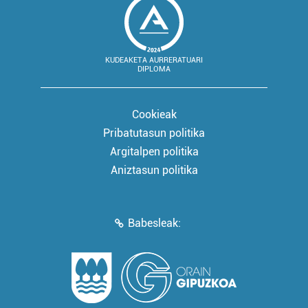
KUDEAKETA AURRERATUARI
DIPLOMA
Cookieak
Pribatutasun politika
Argitalpen politika
Aniztasun politika
Babesleak: