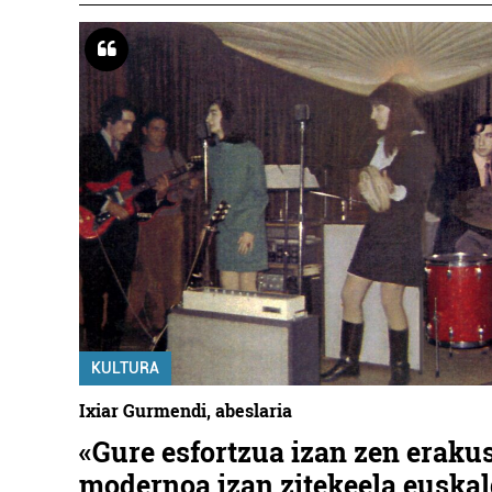
KULTURA
Ixiar Gurmendi, abeslaria
«Gure esfortzua izan zen eraku
modernoa izan zitekeela euska