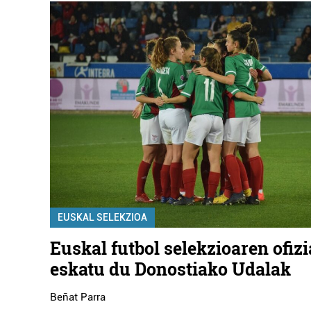
EUSKAL SELEKZIOA
Euskal futbol selekzioaren ofiz
eskatu du Donostiako Udalak
Beñat Parra