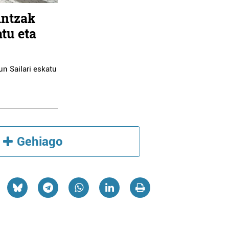
intzak
tu eta
un Sailari eskatu
Gehiago