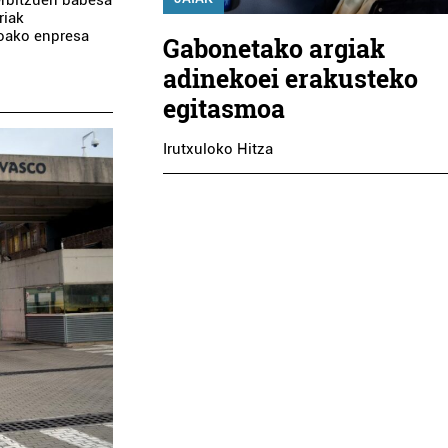
erbitzuen babesa
riak
koako enpresa
Gabonetako argiak
adinekoei erakusteko
egitasmoa
Irutxuloko Hitza