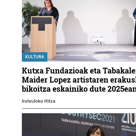
KULTURA
Kutxa Fundazioak eta Tabakale
Maider Lopez artistaren erakus
bikoitza eskainiko dute 2025ea
Irutxuloko Hitza