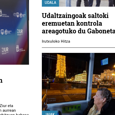
UDALA
Udaltzaingoak saltoki
eremuetan kontrola
areagotuko du Gabonet
Irutxuloko Hitza
n
Ziur eta
n aurrean
JAIAK