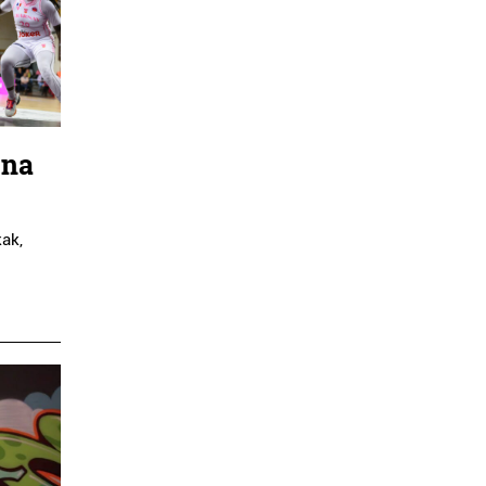
una
ak,