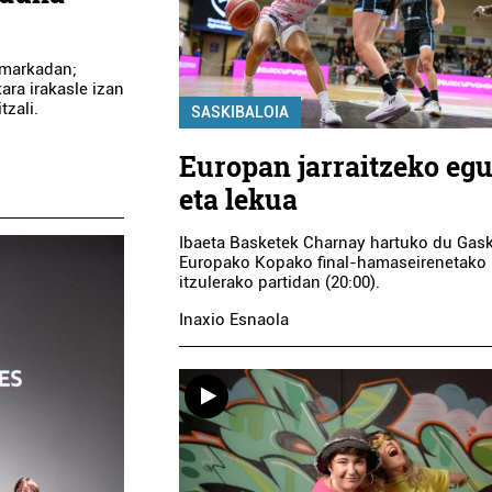
amarkadan;
ara irakasle izan
zali.
SASKIBALOIA
Europan jarraitzeko eg
eta lekua
Ibaeta Basketek Charnay hartuko du Gask
Europako Kopako final-hamaseirenetako
itzulerako partidan (20:00).
Inaxio Esnaola