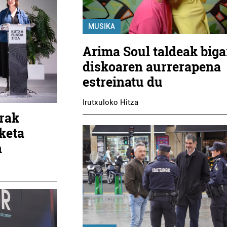
MUSIKA
Arima Soul taldeak biga
diskoaren aurrerapena
estreinatu du
Irutxuloko Hitza
rak
keta
n