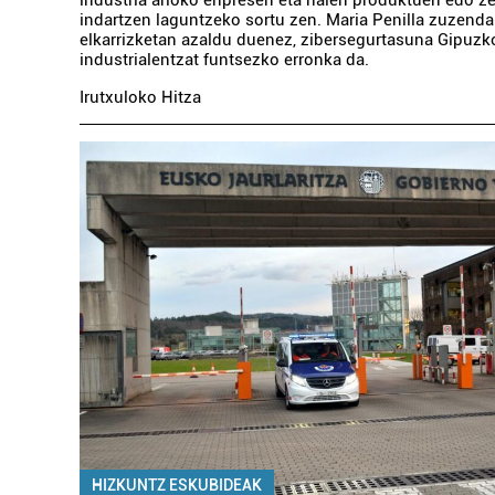
industria arloko enpresen eta haien produktuen edo z
indartzen laguntzeko sortu zen. Maria Penilla zuzenda
elkarrizketan azaldu duenez, zibersegurtasuna Gipuz
industrialentzat funtsezko erronka da.
Irutxuloko Hitza
HIZKUNTZ ESKUBIDEAK