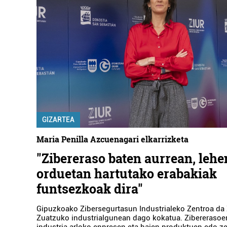
GIZARTEA
Maria Penilla Azcuenagari elkarrizketa
"Zibereraso baten aurrean, lehe
orduetan hartutako erabakiak
funtsezkoak dira"
Gipuzkoako Zibersegurtasun Industrialeko Zentroa da 
Zuatzuko industrialgunean dago kokatua. Zibererasoe