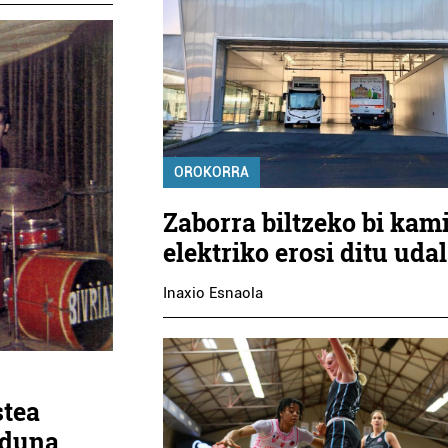
OROKORRA
Zaborra biltzeko bi kam
elektriko erosi ditu uda
Inaxio Esnaola
stea
lduna