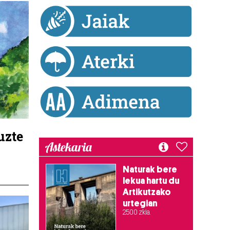
uzte
Astekaria
Naturak bere
lekua hartu du
Artikutzako
urtegian
2.500 zkia.