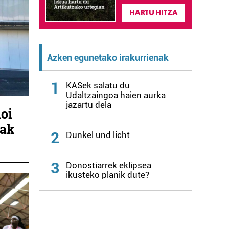
HARTU HITZA
Azken egunetako irakurrienak
1
KASek salatu du
Udaltzaingoa haien aurka
jazartu dela
ioi
lak
2
Dunkel und licht
3
Donostiarrek eklipsea
ikusteko planik dute?