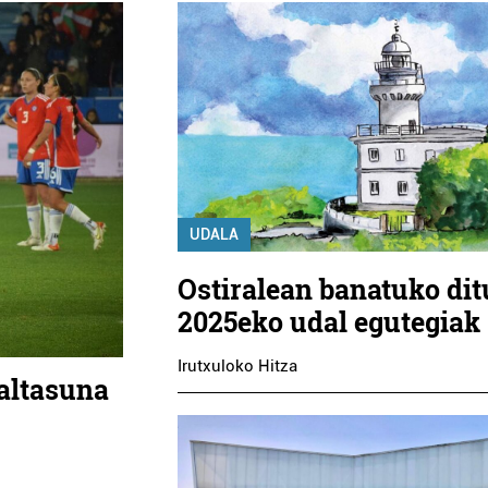
UDALA
Ostiralean banatuko dit
2025eko udal egutegiak
Irutxuloko Hitza
ialtasuna