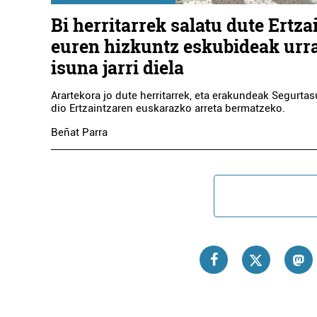
Bi herritarrek salatu dute Ertza
euren hizkuntz eskubideak urra
isuna jarri diela
Arartekora jo dute herritarrek, eta erakundeak Segurtas
dio Ertzaintzaren euskarazko arreta bermatzeko.
Beñat Parra