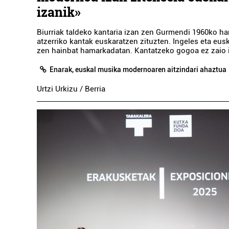
izanik»
Biurriak taldeko kantaria izan zen Gurmendi 1960ko h
atzerriko kantak euskaratzen zituzten. Ingeles eta eusk
zen hainbat hamarkadatan. Kantatzeko gogoa ez zaio it
Enarak, euskal musika modernoaren aitzindari ahaztua
Urtzi Urkizu / Berria