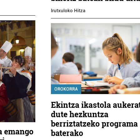
Irutxuloko Hitza
OROKORRA
Ekintza ikastola aukera
dute hezkuntza
berriztatzeko programa
ia emango
baterako