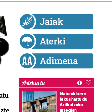
Astekaria
atu
Naturak bere
lekua hartu du
Artikutzako
uzte
urtegian