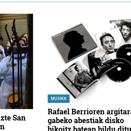
MUSIKA
Rafael Berrioren argitar
uzte San
gabeko abestiak disko
an
bikoitz batean bildu dit