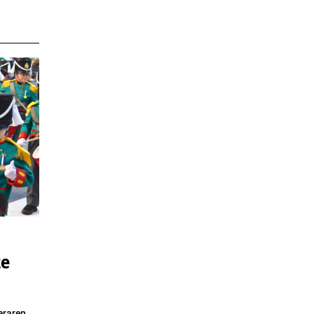
te
eraren