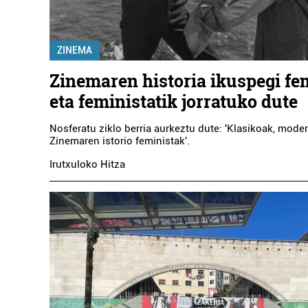
ZINEMA
Zinemaren historia ikuspegi f
eta feministatik jorratuko dute
Nosferatu ziklo berria aurkeztu dute: 'Klasikoak, moder
Zinemaren istorio feministak'.
Irutxuloko Hitza