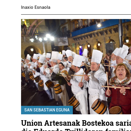
Inaxio Esnaola
SAN SEBASTIAN EGUNA
Union Artesanak Bostekoa sar