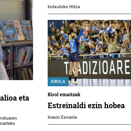
Irutxuloko Hitza
KIROLA
Kirol emaitzak
alioa eta
Estreinaldi ezin hobea
Inaxio Esnaola
menduaren
urarteko