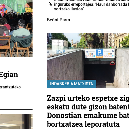
inguruko erreportajea: 'Haur danborrada 
sortzeko ilusioa'
Beñat Parra
 Egian
INDARKERIA MATXISTA
 erantzuteko
Zazpi urteko espetxe zi
eskatu dute gizon batent
Donostian emakume ba
bortxatzea leporatuta