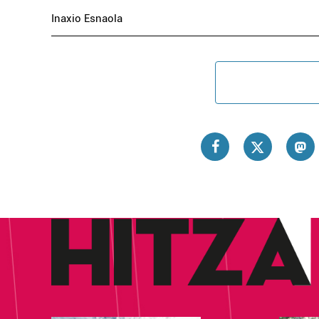
Inaxio Esnaola