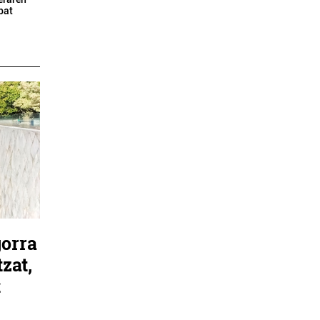
bat
gorra
zat,
t