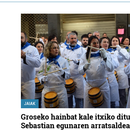
JAIAK
Groseko hainbat kale itxiko dit
Sebastian egunaren arratsalde