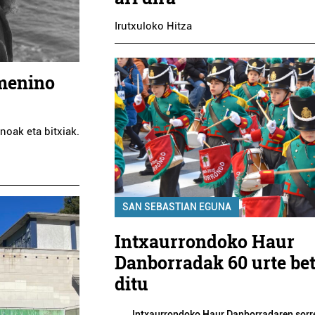
Irutxuloko Hitza
emenino
noak eta bitxiak.
SAN SEBASTIAN EGUNA
Intxaurrondoko Haur
Danborradak 60 urte be
ditu
Intxaurrondoko Haur Danborradaren sorr