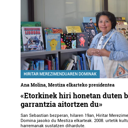
HIRITAR MEREZIMENDUAREN DOMINAK
Ana Molina, Mestiza elkarteko presidentea
«Etorkinek hiri honetan duten b
garrantzia aitortzen du»
San Sebastian bezperan, hilaren 19an, Hiritar Merezi
Domina jasoko du Mestiza elkarteak. 2008. urtetik kult
harremanak sustatzen dihardute.