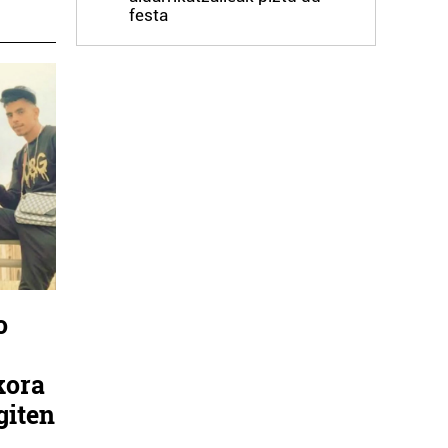
festa
o
kora
giten