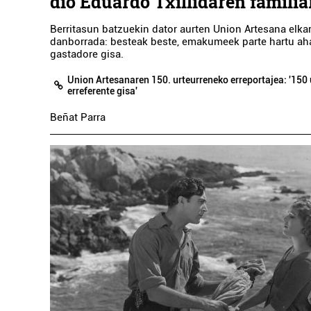
dio Eduardo Txillidaren familia
Berritasun batzuekin dator aurten Union Artesana elka
danborrada: besteak beste, emakumeek parte hartu ah
gastadore gisa.
Union Artesanaren 150. urteurreneko erreportajea: '150 
erreferente gisa'
Beñat Parra