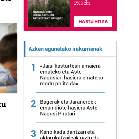
2.500 zkia.
HARTU HITZA
Azken egunetako irakurrienak
1
«Jaia ikasturteari amaiera
emateko eta Aste
Nagusiari hasiera emateko
modu polita da»
2
Bagerak eta Jaraneroek
tu
eman diote hasiera Aste
Nagusi Piratari
3
Kanoikada dantzari eta
aldarrikatzaileak piztu du