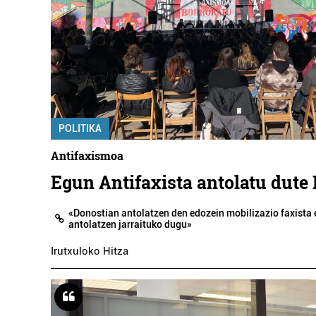
POLITIKA
Antifaxismoa
Egun Antifaxista antolatu dute
«Donostian antolatzen den edozein mobilizazio faxista
antolatzen jarraituko dugu»
Irutxuloko Hitza