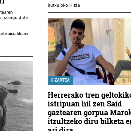
ri
Irutxuloko Hitza
rtearen
al izango dute
urte aisialdiaren
GIZARTEA
Herrerako tren geltokik
istripuan hil zen Said
gaztearen gorpua Maro
itzultzeko diru bilketa e
ari dira