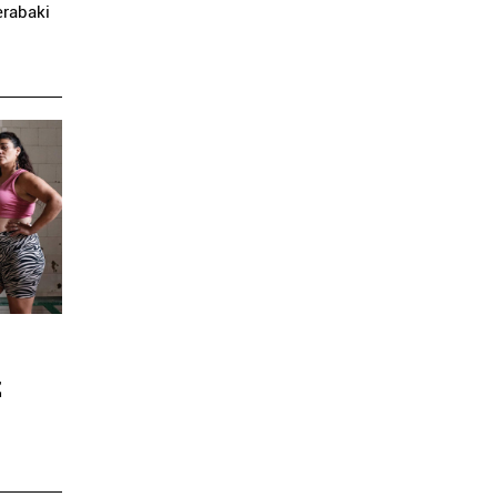
erabaki
z