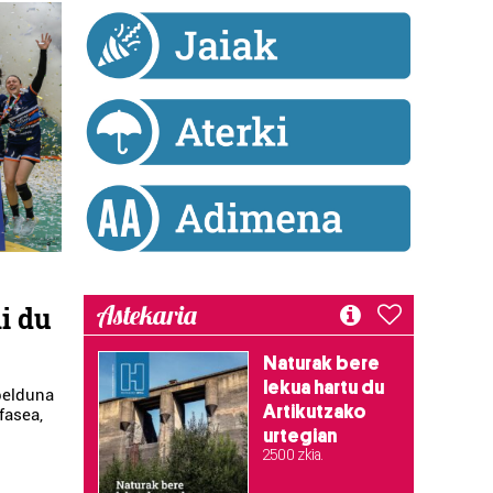
Astekaria
i du
Naturak bere
lekua hartu du
pelduna
Artikutzako
fasea,
urtegian
2.500 zkia.