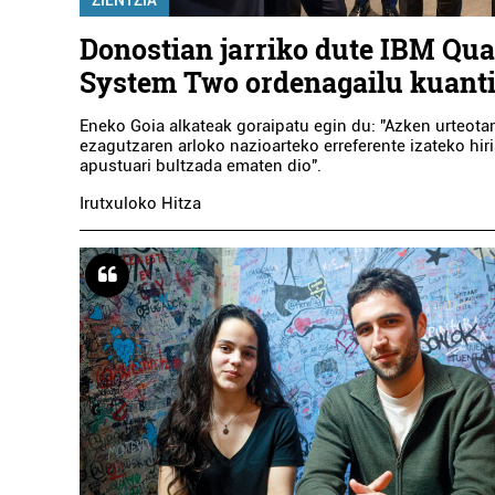
ZIENTZIA
Donostian jarriko dute IBM Qu
System Two ordenagailu kuant
Eneko Goia alkateak goraipatu egin du: "Azken urteotan
ezagutzaren arloko nazioarteko erreferente izateko hir
apustuari bultzada ematen dio".
Irutxuloko Hitza