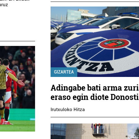
uruz
GIZARTEA
Adingabe bati arma zuri
eraso egin diote Donost
Irutxuloko Hitza