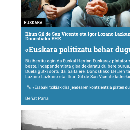
EUSKARA
Ilhun Gil de San Vicente eta Igor Lozano Lazkan
Donostiako EHE
«Euskara politizatu behar dug
Biziberritu egin da Euskal Herrian Euskaraz platafor
beste, independentista gisa deklaratu du bere burua, 
Duela gutxi sortu da, baita ere, Donostiako EHEren ta
Lozano Lazkano eta Ilhun Gil de San Vicente kideekin
«Erabaki txikiak dira jendearen kontzientzia pizten d
Beñat Parra