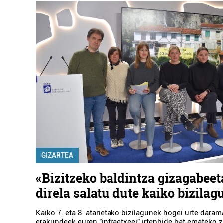
GIZARTEA
«Bizitzeko baldintza gizagabeet
direla salatu dute kaiko bizila
Kaiko 7. eta 8. atarietako bizilagunek hogei urte daram
erakundeek euren "infraetxeei" irtenbide bat emateko z