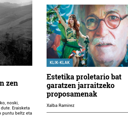
KLIK-KLAK
Estetika proletario bat
an zen
garatzen jarraitzeko
proposamenak
ko, noski,
Xalba Ramirez
dute. Eraisketa
o puntu beltz eta