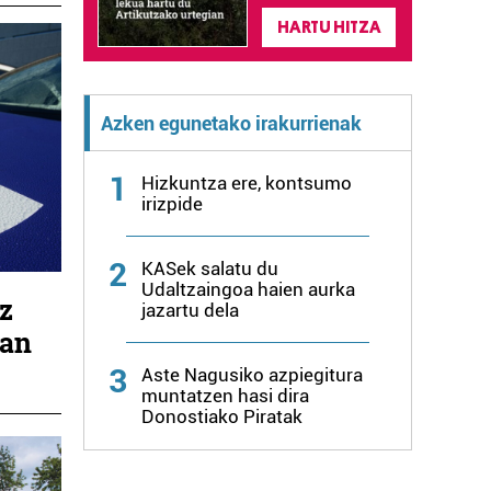
HARTU HITZA
Azken egunetako irakurrienak
1
Hizkuntza ere, kontsumo
irizpide
2
KASek salatu du
Udaltzaingoa haien aurka
z
jazartu dela
ian
3
Aste Nagusiko azpiegitura
muntatzen hasi dira
Donostiako Piratak