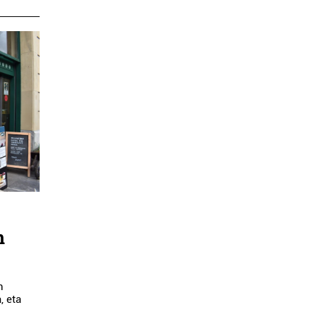
n
n
, eta