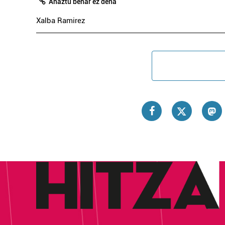
Ahaztu behar ez dena
Xalba Ramirez