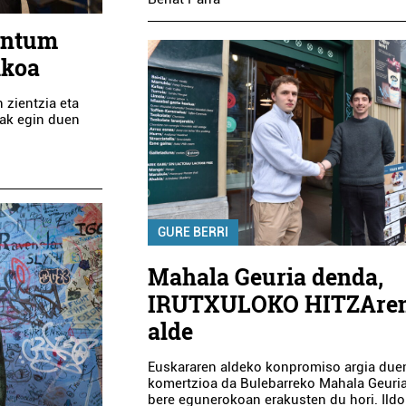
antum
ikoa
 zientzia eta
iak egin duen
GURE BERRI
Mahala Geuria denda,
IRUTXULOKO HITZAre
alde
Euskararen aldeko konpromiso argia due
komertzioa da Bulebarreko Mahala Geuria
bere egunerokoan erakusten du hori. Ildo