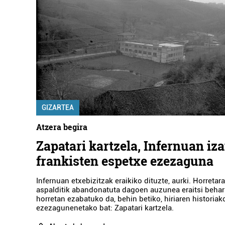
GIZARTEA
Atzera begira
Zapatari kartzela, Infernuan iz
frankisten espetxe ezezaguna
Infernuan etxebizitzak eraikiko dituzte, aurki. Horretara
aspalditik abandonatuta dagoen auzunea eraitsi behar 
horretan ezabatuko da, behin betiko, hiriaren historiak
ezezagunenetako bat: Zapatari kartzela.