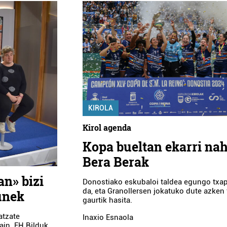
KIROLA
Kirol agenda
Kopa bueltan ekarri nah
Bera Berak
an» bizi
Donostiako eskubaloi taldea egungo txa
da, eta Granollersen jokatuko dute azken 
gunek
gaurtik hasita.
atzate
Inaxio Esnaola
ain. EH Bilduk