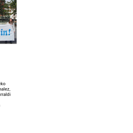
eko
malez,
rraldi
a