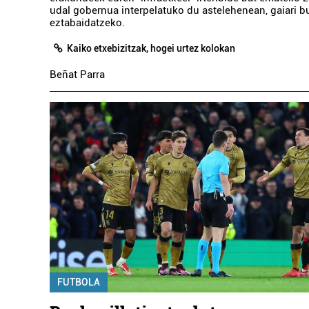
udal gobernua interpelatuko du astelehenean, gaiari b
eztabaidatzeko.
Kaiko etxebizitzak, hogei urtez kolokan
Beñat Parra
FUTBOLA