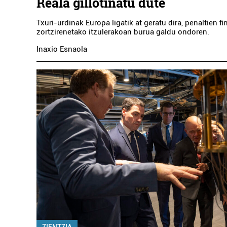
Reala gillotinatu dute
Txuri-urdinak Europa ligatik at geratu dira, penaltien fi
zortzirenetako itzulerakoan burua galdu ondoren.
Inaxio Esnaola