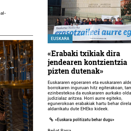
nal-
EUSKARA
«Erabaki txikiak dira
jendearen kontzientzia
pizten dutenak»
Euskararen egoeraren eta euskararen ald
borrokaren inguruan hitz egiterakoan, ta
ezinbestekoa da euskararen aurkako olda
judizialaz aritzea. Horri aurre egiteko,
egunerokoan erabakiak hartu behar direl
aldarrikatu dute EHEko kideek.
«Euskara politizatu behar dugu»
Beñat Parra