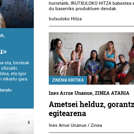
horretatik, IRUTXULOKO HITZA babestea 
du baserriko produktuen dendak.
Irutxuloko Hitza
o,
u»
ma eta, besteak
ofizialki.
ldea, eta Igor
 elkartu gara.
ZINEMA KRITIKA
utenak»
Ines Arrue Unanue, ZINEA ATARIA
Ametsei helduz, gorant
egitearena
Ines Arrue Unanue / Zinea