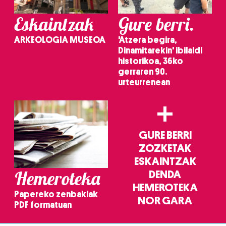
Eskaintzak
Gure berri.
ARKEOLOGIA MUSEOA
'Atzera begira,
Dinamitarekin' ibilaldi
historikoa, 36ko
gerraren 90.
urteurrenean
+
GURE BERRI
ZOZKETAK
ESKAINTZAK
Hemeroteka
DENDA
HEMEROTEKA
Papereko zenbakiak
NOR GARA
PDF formatuan