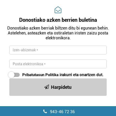
Donostiako azken berrien buletina
Donostiako azken berriak biltzen ditu bi egunean behin.
Astelehen, asteazken eta ostiraletan iristen zaizu posta
elektronikora.
Pribatutasun Politika
irakurri eta onartzen dut.
Harpidetu
943-46 72 36