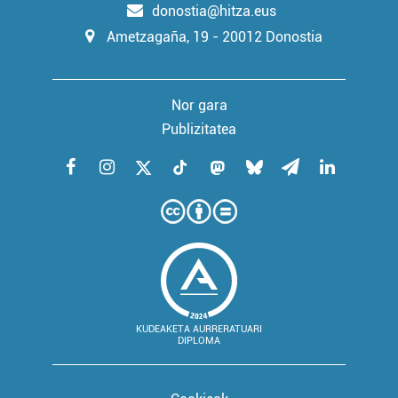
donostia@hitza.eus
Ametzagaña, 19 - 20012 Donostia
Nor gara
Publizitatea
KUDEAKETA AURRERATUARI
DIPLOMA