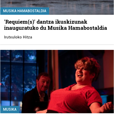
MUSIKA HAMABOSTALDIA
'Requiem(s)' dantza ikuskizunak
inauguratuko du Musika Hamabostaldia
Irutxuloko Hitza
MUSIKA