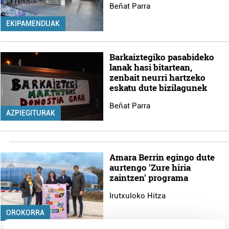
Beñat Parra
EKIPAMENDUAK
Barkaiztegiko pasabideko
lanak hasi bitartean,
zenbait neurri hartzeko
eskatu dute bizilagunek
Beñat Parra
AZPIEGITURAK
Amara Berrin egingo dute
aurtengo 'Zure hiria
zaintzen' programa
Irutxuloko Hitza
OROKORRA