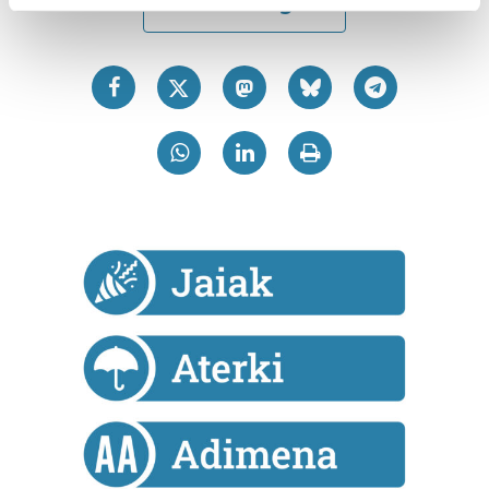
Find out more about how your personal data is processed
and set your preferences in the
details section
.
Guk eta gure bazkideek zure datu pertsonalak
prozesatzen ditugu, zure IP zenbakia, besteak beste,
teknologia erabiliz, cookieak adibidez, iragarki eta eduki
pertsonalizatuak eskaintzeko, iragarkiak eta edukia
neurtzeko, jendeari buruzko informazioa biltzeko eta
produktuak garatzeko. Zure datuak nork eta zertarako
erabiltzen dituen hauta dezakezu.
Bazkide batzuek ez dizute baimenik eskatzen, eta beren
interes komertzial legitimoetan babesten dira. Ikusi gure
bazkideen zerrenda, beren ustez zein helburutarako
duten interes legitimoa eta horren aurka nola egin
dezakezun ikusteko.
Lortu zure datu pertsonalak prozesatzeko moduari