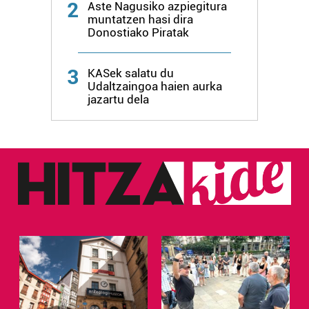
2
Aste Nagusiko azpiegitura
muntatzen hasi dira
Donostiako Piratak
3
KASek salatu du
Udaltzaingoa haien aurka
jazartu dela