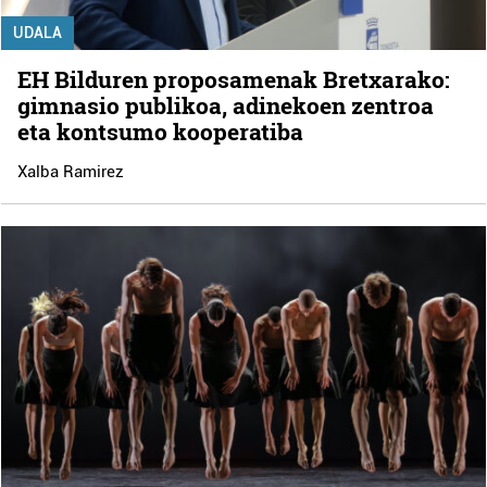
UDALA
EH Bilduren proposamenak Bretxarako:
gimnasio publikoa, adinekoen zentroa
eta kontsumo kooperatiba
Xalba Ramirez