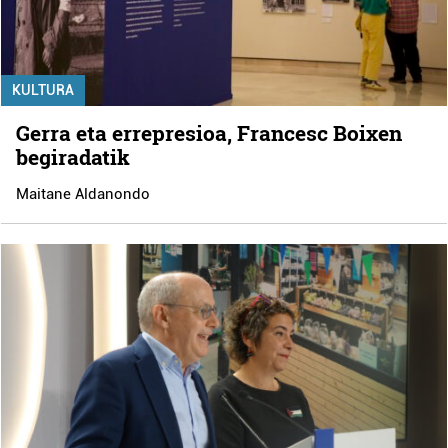
KULTURA
Gerra eta errepresioa, Francesc Boixen
begiradatik
Maitane Aldanondo