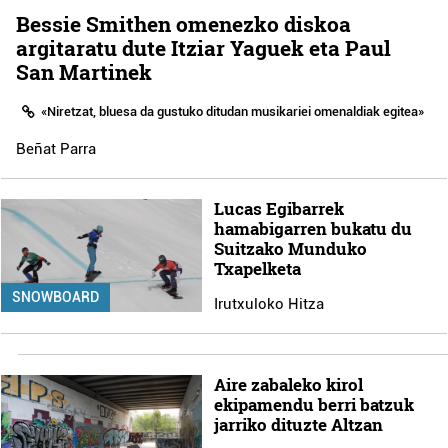
Bessie Smithen omenezko diskoa
argitaratu dute Itziar Yaguek eta Paul
San Martinek
«Niretzat, bluesa da gustuko ditudan musikariei omenaldiak egitea»
Beñat Parra
Lucas Egibarrek
hamabigarren bukatu du
Suitzako Munduko
Txapelketa
SNOWBOARD
Irutxuloko Hitza
Aire zabaleko kirol
ekipamendu berri batzuk
jarriko dituzte Altzan