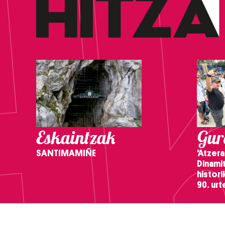
Eskaintzak
Gure
SANTIMAMIÑE
'Atzera
Dinamit
histor
90. ur