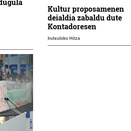
dugula
Kultur proposamenen
deialdia zabaldu dute
Kontadoresen
Irutxuloko Hitza