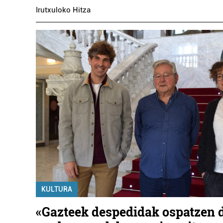
Irutxuloko Hitza
KULTURA
«Gazteek despedidak ospatzen 