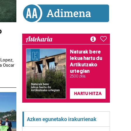
o
Astekaria
Naturak bere
lekua hartu du
 Lopez,
Artikutzako
ta Oscar
urtegian
2.500 zkia.
HARTU HITZA
Azken egunetako irakurrienak