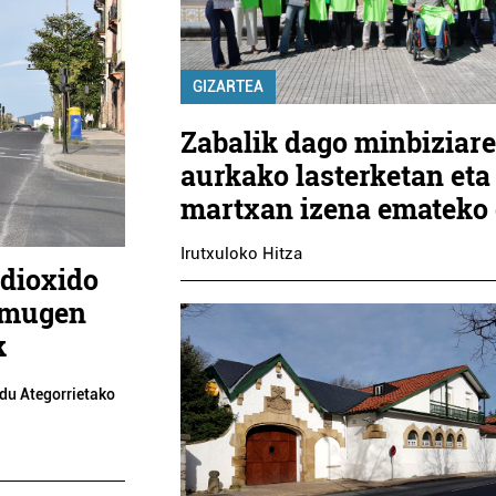
GIZARTEA
Zabalik dago minbiziar
aurkako lasterketan eta
martxan izena emateko
Irutxuloko Hitza
 dioxido
 mugen
k
du Ategorrietako