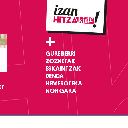
+
GURE BERRI
ZOZKETAK
ESKAINTZAK
DENDA
HEMEROTEKA
DF
NOR GARA