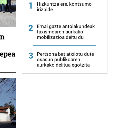
1
Hizkuntza ere, kontsumo
irizpide
2
Ernai gazte antolakundeak
faxismoaren aurkako
en
mobilizazioa deitu du
 epea
3
Pertsona bat atxilotu dute
osasun publikoaren
aurkako delitua egotzita