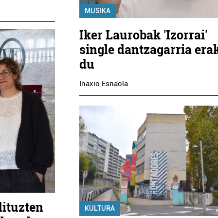
MUSIKA
Iker Laurobak 'Izorrai'
single dantzagarria era
du
Inaxio Esnaola
dituzten
KULTURA