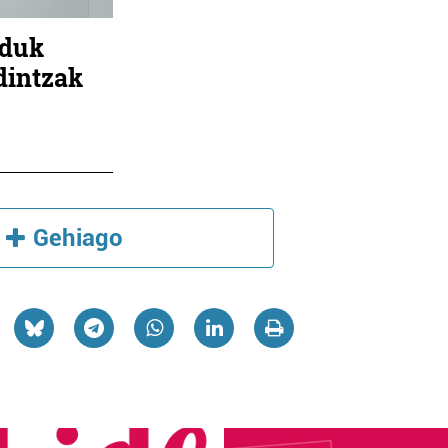
lduk
dintzak
Gehiago