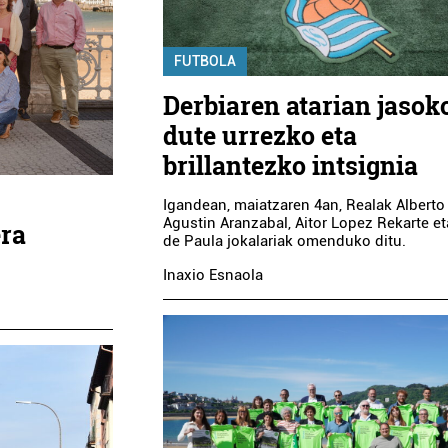
FUTBOLA
Derbiaren atarian jasok
dute urrezko eta
brillantezko intsignia
Igandean, maiatzaren 4an, Realak Alberto
Agustin Aranzabal, Aitor Lopez Rekarte e
era
de Paula jokalariak omenduko ditu.
Inaxio Esnaola