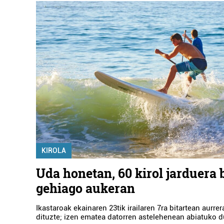
KIROLA
Uda honetan, 60 kirol jarduera 
gehiago aukeran
Ikastaroak ekainaren 23tik irailaren 7ra bitartean aurr
dituzte; izen ematea datorren astelehenean abiatuko d