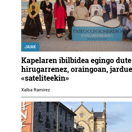
JAIAK
Kapelaren ibilbidea egingo dute
hirugarrenez, oraingoan, jardu
«sateliteekin»
Xalba Ramirez