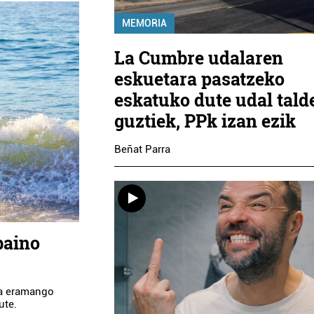
MEMORIA
La Cumbre udalaren
eskuetara pasatzeko
eskatuko dute udal tald
guztiek, PPk izan ezik
Beñat Parra
baino
era eramango
ute.