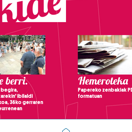
 berri.
Hemeroteka
 begira,
Papereko zenbakiak P
arekin' ibilaldi
formatuan
ikoa, 36ko gerraren
teurrenean