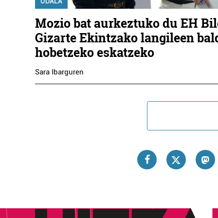
UDALA
Mozio bat aurkeztuko du EH Bi
Gizarte Ekintzako langileen bal
hobetzeko eskatzeko
Sara Ibarguren