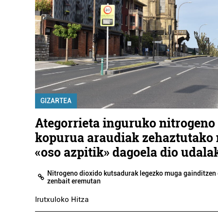
GIZARTEA
Ategorrieta inguruko nitrogeno
kopurua araudiak zehaztutako
«oso azpitik» dagoela dio udala
Nitrogeno dioxido kutsadurak legezko muga gainditzen 
zenbait eremutan
Irutxuloko Hitza