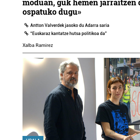
moduan, guk hemen jarraitzen 
ospatuko dugu»
Antton Valverdek jasoko du Adarra saria
“Euskaraz kantatze hutsa politikoa da”
Xalba Ramirez