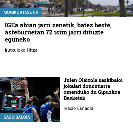
MUGIKORTASUNA
IGEa abian jarri zenetik, batez beste,
asteburuetan 72 isun jarri dituzte
eguneko
Irutxuloko Hitza
Julen Olaizola saskibaloi
jokalari donostiarra
omenduko du Gipuzkoa
Basketek
Inaxio Esnaola
SASKIBALOIA