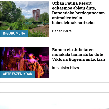
Urban Fauna Resort
egitasmoa abiatu dute,
Donostiako berdeguneetan
animalientzako
babeslekuak sortzeko
Beñat Parra
INGURUMENA
Romeo eta Julietaren
musikala taularatuko dute
Viktoria Eugenia antzokian
Irutxuloko Hitza
ARTE ESZENIKOAK