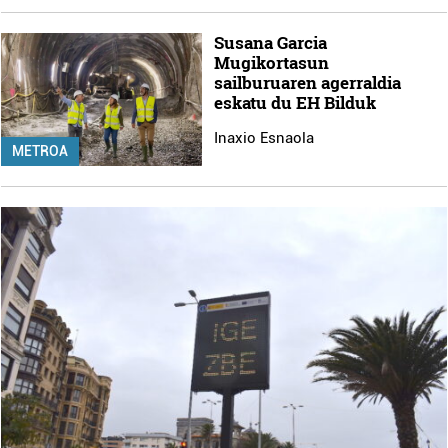
Susana Garcia
Mugikortasun
sailburuaren agerraldia
eskatu du EH Bilduk
Inaxio Esnaola
METROA