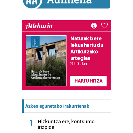
irakurri
Astekaria
Naturak bere
lekua hartu du
Artikutzako
urtegian
2.500 zkia.
HARTU HITZA
Azken egunetako irakurrienak
1
Hizkuntza ere, kontsumo
irizpide