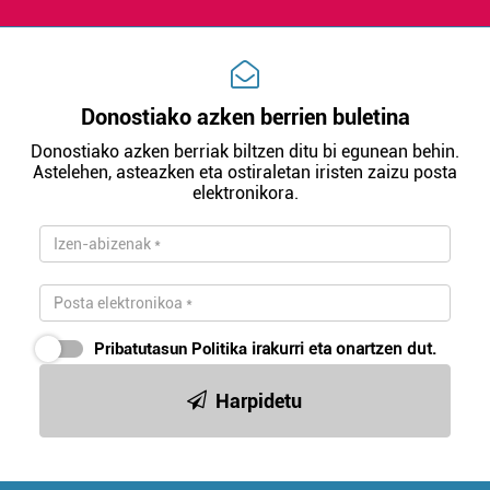
Donostiako azken berrien buletina
Donostiako azken berriak biltzen ditu bi egunean behin.
Astelehen, asteazken eta ostiraletan iristen zaizu posta
elektronikora.
Pribatutasun Politika
irakurri eta onartzen dut.
Harpidetu