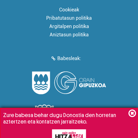
Cookieak
Pribatutasun politika
Argitalpen politika
Aniztasun politika
Babesleak:
Zure babesa behar dugu Donostia den horretan
aztertzen eta kontatzen jarraitzeko.