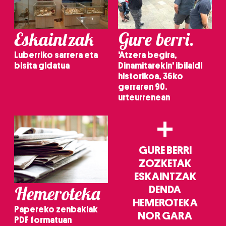
Eskaintzak
Gure berri.
Luberriko sarrera eta
'Atzera begira,
bisita gidatua
Dinamitarekin' ibilaldi
historikoa, 36ko
gerraren 90.
urteurrenean
+
GURE BERRI
ZOZKETAK
ESKAINTZAK
Hemeroteka
DENDA
HEMEROTEKA
Papereko zenbakiak
NOR GARA
PDF formatuan