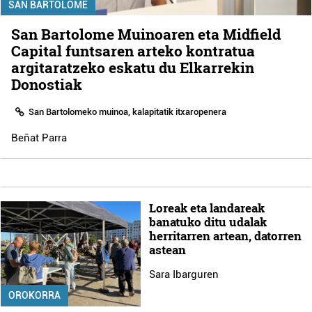
SAN BARTOLOME
San Bartolome Muinoaren eta Midfield
Capital funtsaren arteko kontratua
argitaratzeko eskatu du Elkarrekin
Donostiak
San Bartolomeko muinoa, kalapitatik itxaropenera
Beñat Parra
Loreak eta landareak
banatuko ditu udalak
herritarren artean, datorren
astean
Sara Ibarguren
OROKORRA