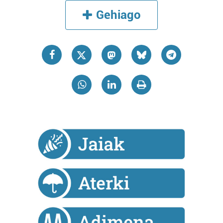
produktuak garatzeko. Zure datuak nork eta zertarako
Gehiago
erabiltzen dituen hauta dezakezu.
Bazkide batzuek ez dizute baimenik eskatzen, eta beren
interes komertzial legitimoetan babesten dira. Ikusi gure
bazkideen zerrenda, beren ustez zein helburutarako
duten interes legitimoa eta horren aurka nola egin
dezakezun ikusteko.
Lortu zure datu pertsonalak prozesatzeko moduari
buruzko informazio gehiago eta ezarri zure lehentasunak
datuen atalean. Edozein unetan alda edo ken dezakezu
zure baimena Cookieen adierazpenean.
Webgune honek cookie propioak eta hirugarrenen cookie-
fitxategiak erabiltzen ditu. Zure esperientzia eta
zerbitzuak hobetzeko asmoz, cookie teknologiaz
baliatzen gara. Ohar hau onartuz gero, teknologia hori
erabiltzeko baimen esplizitua ematen diguzu.
Gehiago