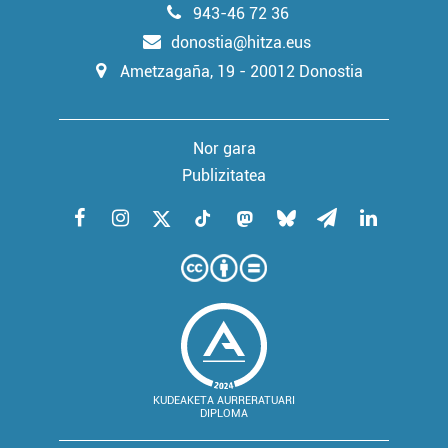
943-46 72 36
donostia@hitza.eus
Ametzagaña, 19 - 20012 Donostia
Nor gara
Publizitatea
KUDEAKETA AURRERATUARI
DIPLOMA