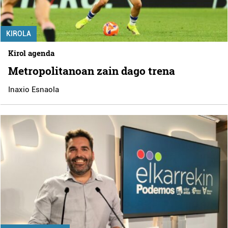
KIROLA
Kirol agenda
Metropolitanoan zain dago trena
Inaxio Esnaola