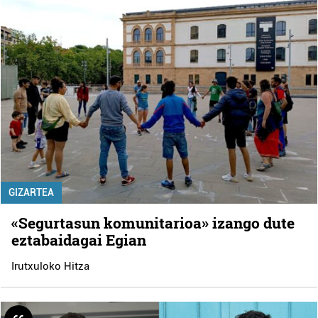
GIZARTEA
«Segurtasun komunitarioa» izango dute
eztabaidagai Egian
Irutxuloko Hitza