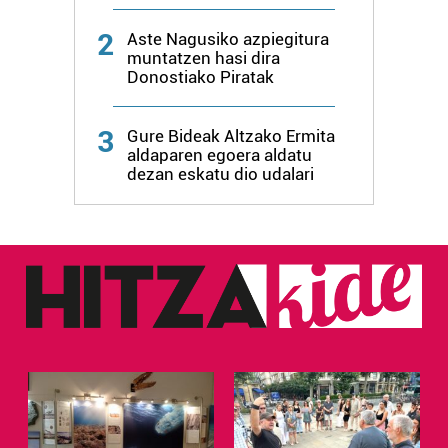
2
Aste Nagusiko azpiegitura
muntatzen hasi dira
Donostiako Piratak
3
Gure Bideak Altzako Ermita
aldaparen egoera aldatu
dezan eskatu dio udalari