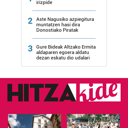
irizpide
2
Aste Nagusiko azpiegitura
muntatzen hasi dira
Donostiako Piratak
3
Gure Bideak Altzako Ermita
aldaparen egoera aldatu
dezan eskatu dio udalari