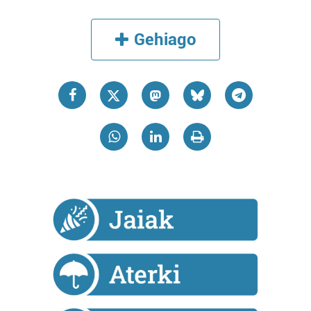
produktuak garatzeko. Zure datuak nork eta zertarako
erabiltzen dituen hauta dezakezu.
Gehiago
Bazkide batzuek ez dizute baimenik eskatzen, eta beren
interes komertzial legitimoetan babesten dira. Ikusi gure
bazkideen zerrenda, beren ustez zein helburutarako
duten interes legitimoa eta horren aurka nola egin
dezakezun ikusteko.
Lortu zure datu pertsonalak prozesatzeko moduari
buruzko informazio gehiago eta ezarri zure lehentasunak
datuen atalean. Edozein unetan alda edo ken dezakezu
zure baimena Cookieen adierazpenean.
Webgune honek cookie propioak eta hirugarrenen cookie-
fitxategiak erabiltzen ditu. Zure esperientzia eta
zerbitzuak hobetzeko asmoz, cookie teknologiaz
baliatzen gara. Ohar hau onartuz gero, teknologia hori