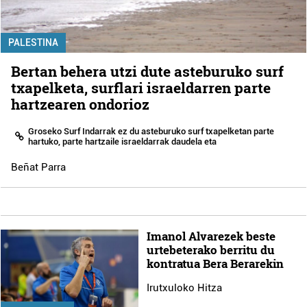
PALESTINA
Bertan behera utzi dute asteburuko surf
txapelketa, surflari israeldarren parte
hartzearen ondorioz
Groseko Surf Indarrak ez du asteburuko surf txapelketan parte
hartuko, parte hartzaile israeldarrak daudela eta
Beñat Parra
Imanol Alvarezek beste
urtebeterako berritu du
kontratua Bera Berarekin
Irutxuloko Hitza