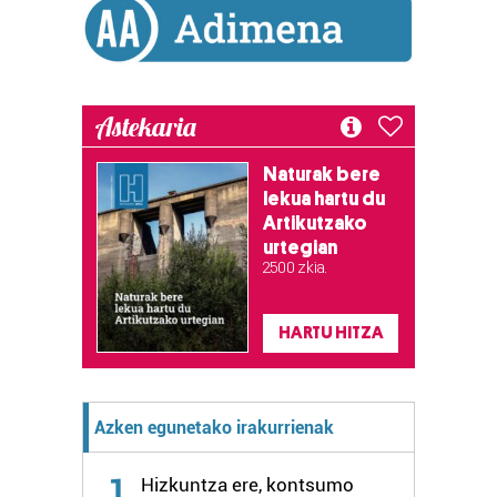
erabiltzeko baimen esplizitua ematen diguzu.
Gehiago
irakurri
Astekaria
Naturak bere
lekua hartu du
Artikutzako
urtegian
2.500 zkia.
HARTU HITZA
Azken egunetako irakurrienak
1
Hizkuntza ere, kontsumo