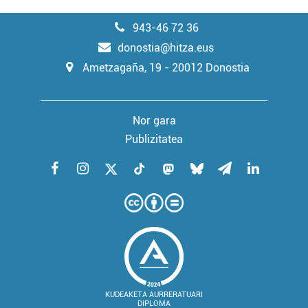
943-46 72 36
donostia@hitza.eus
Ametzagaña, 19 - 20012 Donostia
Nor gara
Publizitatea
KUDEAKETA AURRERATUARI
DIPLOMA