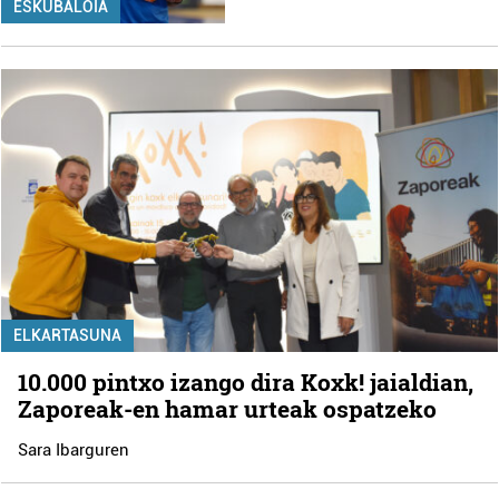
ESKUBALOIA
ELKARTASUNA
10.000 pintxo izango dira Koxk! jaialdian,
Zaporeak-en hamar urteak ospatzeko
Sara Ibarguren