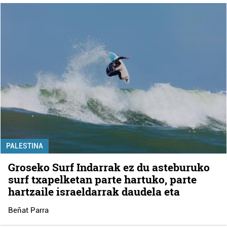
PALESTINA
Groseko Surf Indarrak ez du asteburuko
surf txapelketan parte hartuko, parte
hartzaile israeldarrak daudela eta
Beñat Parra