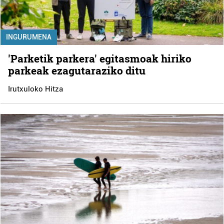
INGURUMENA
'Parketik parkera' egitasmoak hiriko
parkeak ezagutaraziko ditu
Irutxuloko Hitza