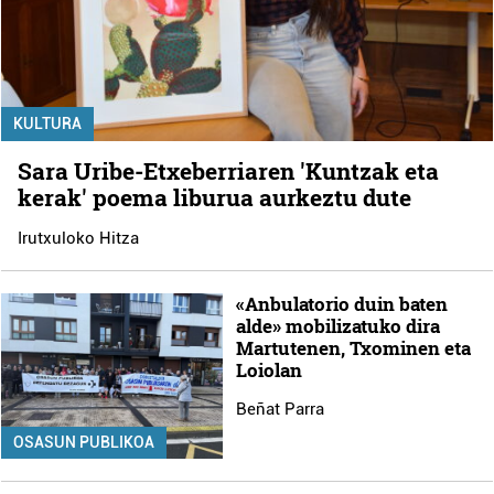
KULTURA
Sara Uribe-Etxeberriaren 'Kuntzak eta
kerak' poema liburua aurkeztu dute
Irutxuloko Hitza
«Anbulatorio duin baten
alde» mobilizatuko dira
Martutenen, Txominen eta
Loiolan
Beñat Parra
OSASUN PUBLIKOA