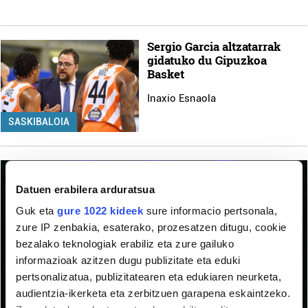
Sergio Garcia altzatarrak
gidatuko du Gipuzkoa
Basket
Inaxio Esnaola
SASKIBALOIA
Datuen erabilera arduratsua
Guk eta
gure 1022 kideek
sure informacio pertsonala,
zure IP zenbakia, esaterako, prozesatzen ditugu, cookie
bezalako teknologiak erabiliz eta zure gailuko
informazioak azitzen dugu publizitate eta eduki
pertsonalizatua, publizitatearen eta edukiaren neurketa,
audientzia-ikerketa eta zerbitzuen garapena eskaintzeko.