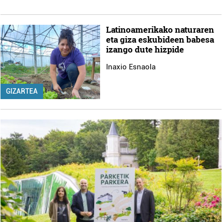
Latinoamerikako naturaren
eta giza eskubideen babesa
izango dute hizpide
Inaxio Esnaola
GIZARTEA