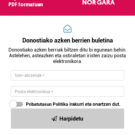
NOR GARA
PDF formatuan
Donostiako azken berrien buletina
Donostiako azken berriak biltzen ditu bi egunean behin.
Astelehen, asteazken eta ostiraletan iristen zaizu posta
elektronikora.
Pribatutasun Politika
irakurri eta onartzen dut.
Harpidetu