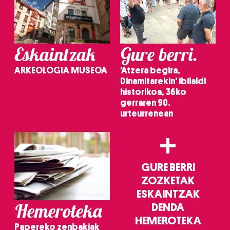
Eskaintzak
Gure berri.
ARKEOLOGIA MUSEOA
'Atzera begira,
Dinamitarekin' ibilaldi
historikoa, 36ko
gerraren 90.
urteurrenean
+
GURE BERRI
ZOZKETAK
ESKAINTZAK
Hemeroteka
DENDA
HEMEROTEKA
Papereko zenbakiak