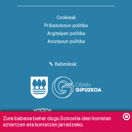
Cookieak
Pribatutasun politika
Argitalpen politika
Aniztasun politika
Babesleak:
Zure babesa behar dugu Donostia den horretan
aztertzen eta kontatzen jarraitzeko.