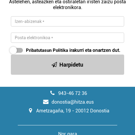
Astelehen, asteazken eta ostiraletan iristen zaizu posta
elektronikora.
Pribatutasun Politika
irakurri eta onartzen dut.
Harpidetu
943-46 72 36
donostia@hitza.eus
Ametzagaña, 19 - 20012 Donostia
Nor gara