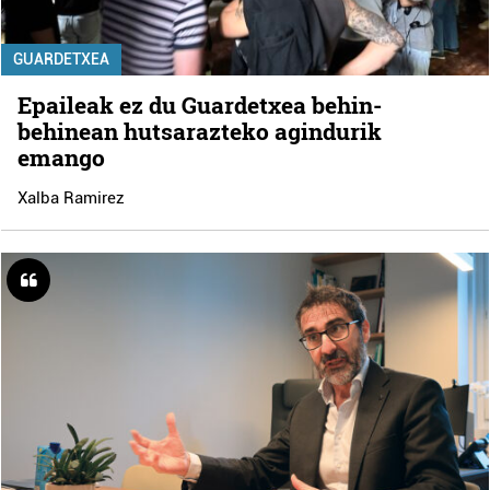
GUARDETXEA
Epaileak ez du Guardetxea behin-
behinean hutsarazteko agindurik
emango
Xalba Ramirez