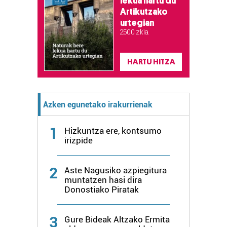
lekua hartu du
Artikutzako
urtegian
2.500 zkia.
HARTU HITZA
Azken egunetako irakurrienak
1
Hizkuntza ere, kontsumo
irizpide
2
Aste Nagusiko azpiegitura
muntatzen hasi dira
Donostiako Piratak
3
Gure Bideak Altzako Ermita