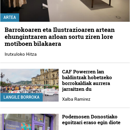
ARTEA
Barrokoaren eta Ilustrazioaren artean
ehungintzaren arloan sortu ziren lore
motiboen bilakaera
Irutxuloko Hitza
CAF Powerren lan
baldintzak hobetzeko
borrokaldiak aurrera
jarraitzen du
LANGILE BORROKA
Xalba Ramirez
Podemosen Donostiako
egoitzari eraso egin diote