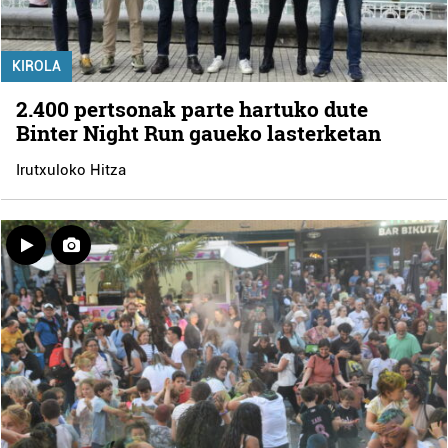
KIROLA
2.400 pertsonak parte hartuko dute
Binter Night Run gaueko lasterketan
Irutxuloko Hitza