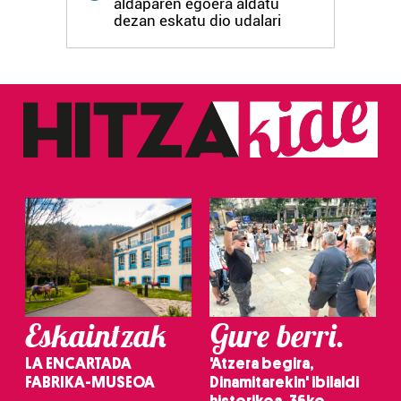
aldaparen egoera aldatu
dezan eskatu dio udalari
Eskaintzak
Gure berri.
LA ENCARTADA
'Atzera begira,
FABRIKA-MUSEOA
Dinamitarekin' ibilaldi