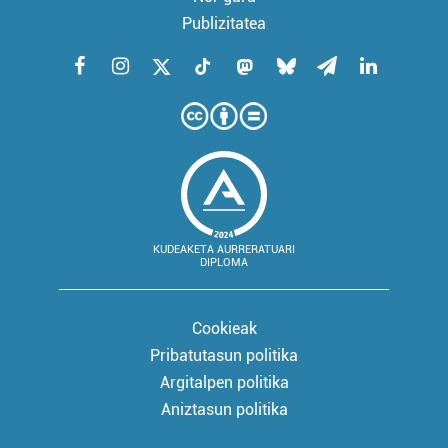
Publizitatea
KUDEAKETA AURRERATUARI
DIPLOMA
Cookieak
Pribatutasun politika
Argitalpen politika
Aniztasun politika