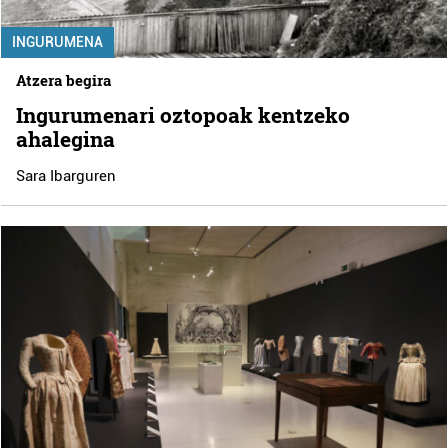
INGURUMENA
Atzera begira
Ingurumenari oztopoak kentzeko
ahalegina
Sara Ibarguren