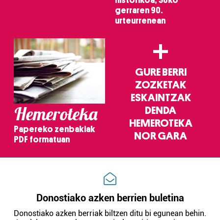
historikoa, 36ko
gerraren 90.
urteurrenean
+
GURE BERRI
ZOZKETAK
ESKAINTZAK
Hemeroteka
DENDA
HEMEROTEKA
Papereko zenbakiak
NOR GARA
PDF formatuan
Donostiako azken berrien buletina
Donostiako azken berriak biltzen ditu bi egunean behin.