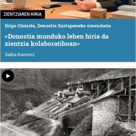
ZIENTZIAREN HIRIA
Iñigo Olaizola, Donostia Sustapeneko zuzendaria
«Donostia munduko lehen hiria da
zientzia kolaboratiboan»
Xalba Ramirez