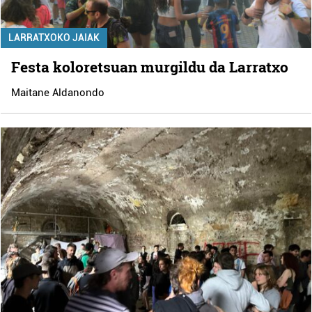
LARRATXOKO JAIAK
Festa koloretsuan murgildu da Larratxo
Maitane Aldanondo