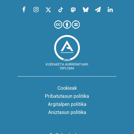
KUDEAKETA AURRERATUARI
DIPLOMA
Cookieak
Pribatutasun politika
Argitalpen politika
Aniztasun politika