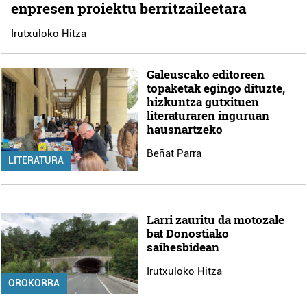
enpresen proiektu berritzaileetara
Irutxuloko Hitza
Galeuscako editoreen
topaketak egingo dituzte,
hizkuntza gutxituen
literaturaren inguruan
hausnartzeko
Beñat Parra
LITERATURA
Larri zauritu da motozale
bat Donostiako
saihesbidean
Irutxuloko Hitza
OROKORRA