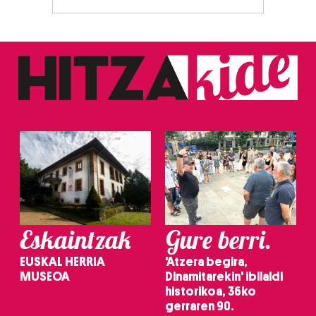
Eskaintzak
Gure berri.
EUSKAL HERRIA
'Atzera begira,
MUSEOA
Dinamitarekin' ibilaldi
historikoa, 36ko
gerraren 90.