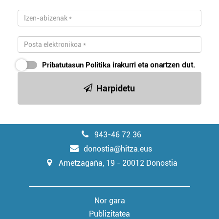
Pribatutasun Politika
irakurri eta onartzen dut.
Harpidetu
943-46 72 36
donostia@hitza.eus
Ametzagaña, 19 - 20012 Donostia
Nor gara
Publizitatea