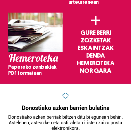
urteurrenean
+
GURE BERRI
ZOZKETAK
ESKAINTZAK
Hemeroteka
DENDA
HEMEROTEKA
Papereko zenbakiak
NOR GARA
PDF formatuan
Donostiako azken berrien buletina
Donostiako azken berriak biltzen ditu bi egunean behin.
Astelehen, asteazken eta ostiraletan iristen zaizu posta
elektronikora.