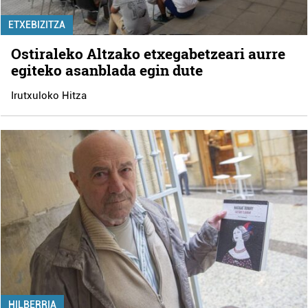
ETXEBIZITZA
Ostiraleko Altzako etxegabetzeari aurre
egiteko asanblada egin dute
Irutxuloko Hitza
HILBERRIA