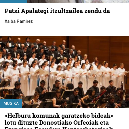
Patxi Apalategi itzultzailea zendu da
Xalba Ramirez
MUSIKA
«Helburu komunak garatzeko bideak»
lotu dituzte Donostiako Orfeoiak eta