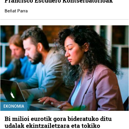
Francisco Escudero Kontserbatorioak
Beñat Parra
EKONOMIA
Bi milioi eurotik gora bideratuko ditu
udalak ekintzailetzara eta tokiko