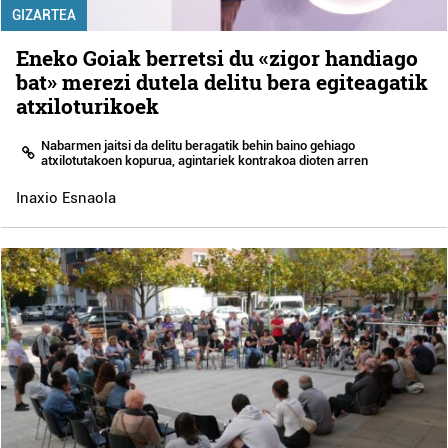
GIZARTEA
Eneko Goiak berretsi du «zigor handiago
bat» merezi dutela delitu bera egiteagatik
atxiloturikoek
Nabarmen jaitsi da delitu beragatik behin baino gehiago
atxilotutakoen kopurua, agintariek kontrakoa dioten arren
Inaxio Esnaola