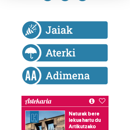
Guk eta gure bazkideek zure datu pertsonalak
prozesatzen ditugu, zure IP zenbakia, besteak beste,
teknologia erabiliz, cookieak adibidez, iragarki eta eduki
pertsonalizatuak eskaintzeko, iragarkiak eta edukia
neurtzeko, jendeari buruzko informazioa biltzeko eta
produktuak garatzeko. Zure datuak nork eta zertarako
erabiltzen dituen hauta dezakezu.
Bazkide batzuek ez dizute baimenik eskatzen, eta beren
interes komertzial legitimoetan babesten dira. Ikusi gure
bazkideen zerrenda, beren ustez zein helburutarako
duten interes legitimoa eta horren aurka nola egin
dezakezun ikusteko.
Astekaria
Lortu zure datu pertsonalak prozesatzeko moduari
buruzko informazio gehiago eta ezarri zure lehentasunak
Naturak bere
datuen atalean. Edozein unetan alda edo ken dezakezu
lekua hartu du
zure baimena Cookieen adierazpenean.
Artikutzako