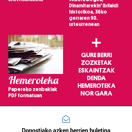
Dinamitarekin' ibilaldi
historikoa, 36ko
gerraren 90.
urteurrenean
+
GURE BERRI
ZOZKETAK
ESKAINTZAK
Hemeroteka
DENDA
HEMEROTEKA
Papereko zenbakiak
NOR GARA
PDF formatuan
Donostiako azken berrien buletina