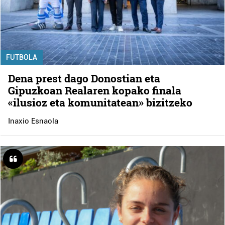
FUTBOLA
Dena prest dago Donostian eta
Gipuzkoan Realaren kopako finala
«ilusioz eta komunitatean» bizitzeko
Inaxio Esnaola