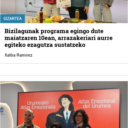
GIZARTEA
Bizilagunak programa egingo dute
maiatzaren 10ean, arrazakeriari aurre
egiteko ezagutza sustatzeko
Xalba Ramirez