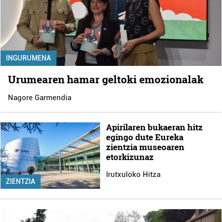
INGURUMENA
Urumearen hamar geltoki emozionalak
Nagore Garmendia
Apirilaren bukaeran hitz
egingo dute Eureka
zientzia museoaren
etorkizunaz
Irutxuloko Hitza
ZIENTZIA