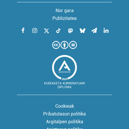
Nor gara
Publizitatea
KUDEAKETA AURRERATUARI
DIPLOMA
Cookieak
Pribatutasun politika
Argitalpen politika