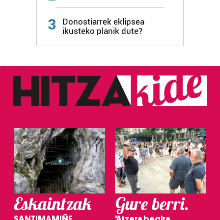
3
Donostiarrek eklipsea
ikusteko planik dute?
Eskaintzak
Gure berri.
SANTIMAMIÑE
'Atzera begira,