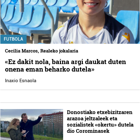
FUTBOLA
Cecilia Marcos, Realeko jokalaria
«Ez dakit nola, baina argi daukat duten
onena eman beharko dutela»
Inaxio Esnaola
Donostiako etxebizitzaren
arazoa jeltzaleek eta
sozialistek «okertu» dutela
dio Corominasek