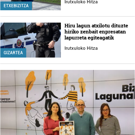
Irutxuloko Hitza
ETXEBIZITZA
Hiru lagun atxilotu dituzte
hiriko zenbait enpresatan
lapurreta egiteagatik
Irutxuloko Hitza
GIZARTEA