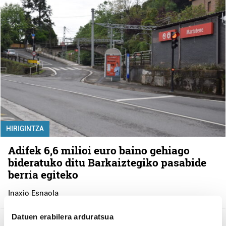
HIRIGINTZA
Adifek 6,6 milioi euro baino gehiago
bideratuko ditu Barkaiztegiko pasabide
berria egiteko
Inaxio Esnaola
Datuen erabilera arduratsua