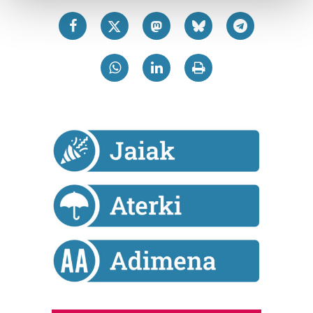
and set your preferences in the
details section
.
Guk eta gure bazkideek zure datu pertsonalak
prozesatzen ditugu, zure IP zenbakia, besteak beste,
teknologia erabiliz, cookieak adibidez, iragarki eta eduki
pertsonalizatuak eskaintzeko, iragarkiak eta edukia
neurtzeko, jendeari buruzko informazioa biltzeko eta
produktuak garatzeko. Zure datuak nork eta zertarako
erabiltzen dituen hauta dezakezu.
Bazkide batzuek ez dizute baimenik eskatzen, eta beren
interes komertzial legitimoetan babesten dira. Ikusi gure
bazkideen zerrenda, beren ustez zein helburutarako
duten interes legitimoa eta horren aurka nola egin
dezakezun ikusteko.
Lortu zure datu pertsonalak prozesatzeko moduari
buruzko informazio gehiago eta ezarri zure lehentasunak
datuen atalean. Edozein unetan alda edo ken dezakezu