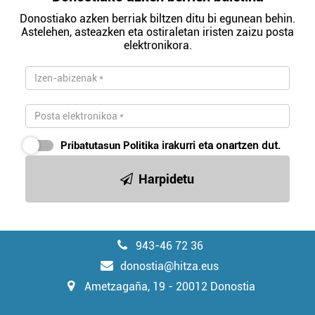
Donostiako azken berriak biltzen ditu bi egunean behin.
Astelehen, asteazken eta ostiraletan iristen zaizu posta
elektronikora.
Pribatutasun Politika
irakurri eta onartzen dut.
Harpidetu
943-46 72 36
donostia@hitza.eus
Ametzagaña, 19 - 20012 Donostia