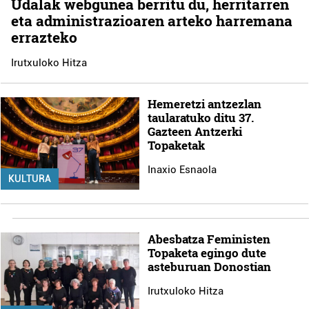
Udalak webgunea berritu du, herritarren
eta administrazioaren arteko harremana
errazteko
Irutxuloko Hitza
Hemeretzi antzezlan
taularatuko ditu 37.
Gazteen Antzerki
Topaketak
Inaxio Esnaola
KULTURA
Abesbatza Feministen
Topaketa egingo dute
asteburuan Donostian
Irutxuloko Hitza