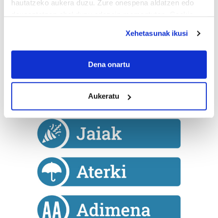
hautatzeko aukera duzu. Zure onespena aldatzen edo
Gehiago
deuseztatzen ahal duzu edozein momentutan, Cookie
deklaraziotik edo Privacy triggerean klikatuz.
Xehetasunak ikusi
If you allow, we would also like to:
Collect information about your geographical
Dena onartu
location which can be accurate to within several
meters
Aukeratu
Identify your device by actively scanning it for
specific characteristics (fingerprinting)
Find out more about how your personal data is processed
and set your preferences in the
details section
.
Guk eta gure bazkideek zure datu pertsonalak
prozesatzen ditugu, zure IP zenbakia, besteak beste,
teknologia erabiliz, cookieak adibidez, iragarki eta eduki
pertsonalizatuak eskaintzeko, iragarkiak eta edukia
neurtzeko, jendeari buruzko informazioa biltzeko eta
produktuak garatzeko. Zure datuak nork eta zertarako