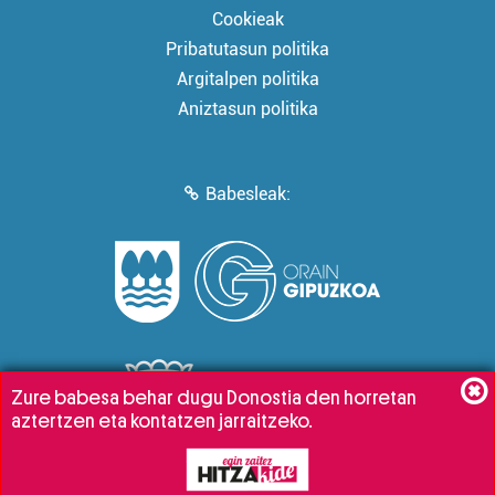
Cookieak
Pribatutasun politika
Argitalpen politika
Aniztasun politika
Babesleak:
Zure babesa behar dugu Donostia den horretan
aztertzen eta kontatzen jarraitzeko.