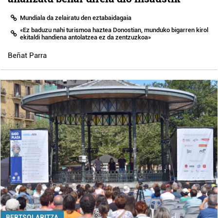
Mundiala da zelairatu den eztabaidagaia
«Ez baduzu nahi turismoa haztea Donostian, munduko bigarren kirol
ekitaldi handiena antolatzea ez da zentzuzkoa»
Beñat Parra
BERTSOLARITZA