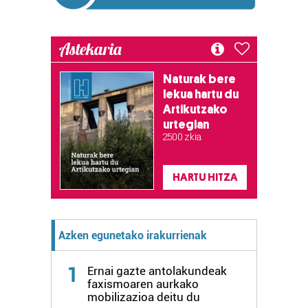
erabiltzen dituen hauta dezakezu.
Astekaria
Bazkide batzuek ez dizute baimenik eskatzen, eta beren
interes komertzial legitimoetan babesten dira. Ikusi gure
Naturak bere
bazkideen zerrenda, beren ustez zein helburutarako
lekua hartu du
duten interes legitimoa eta horren aurka nola egin
Artikutzako
dezakezun ikusteko.
urtegian
2.500 zkia.
Lortu zure datu pertsonalak prozesatzeko moduari
buruzko informazio gehiago eta ezarri zure lehentasunak
HARTU HITZA
datuen atalean. Edozein unetan alda edo ken dezakezu
zure baimena Cookieen adierazpenean.
Webgune honek cookie propioak eta hirugarrenen cookie-
Azken egunetako irakurrienak
fitxategiak erabiltzen ditu. Zure esperientzia eta
zerbitzuak hobetzeko asmoz, cookie teknologiaz
1
Ernai gazte antolakundeak
baliatzen gara. Ohar hau onartuz gero, teknologia hori
faxismoaren aurkako
erabiltzeko baimen esplizitua ematen diguzu.
Gehiago
mobilizazioa deitu du