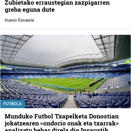
Zubietako erraustegian zazpigarren
greba eguna dute
Inaxio Esnaola
FUTBOLA
Munduko Futbol Txapelketa Donostian
jokatzearen «ondorio onak eta txarrak»
analizatu behar direla dio Insaustik