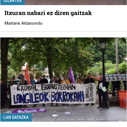
GIZARTEA
Itxuran nabari ez diren gaitzak
Maitane Aldanondo
LAN GATAZKA