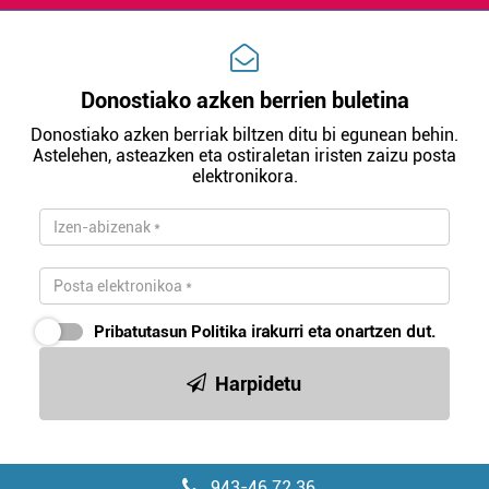
Donostiako azken berrien buletina
Donostiako azken berriak biltzen ditu bi egunean behin.
Astelehen, asteazken eta ostiraletan iristen zaizu posta
elektronikora.
Pribatutasun Politika
irakurri eta onartzen dut.
Harpidetu
943-46 72 36