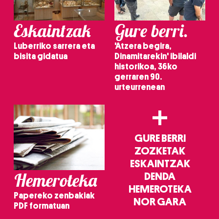
Eskaintzak
Gure berri.
Luberriko sarrera eta
'Atzera begira,
bisita gidatua
Dinamitarekin' ibilaldi
historikoa, 36ko
gerraren 90.
urteurrenean
+
GURE BERRI
ZOZKETAK
ESKAINTZAK
Hemeroteka
DENDA
HEMEROTEKA
Papereko zenbakiak
NOR GARA
PDF formatuan