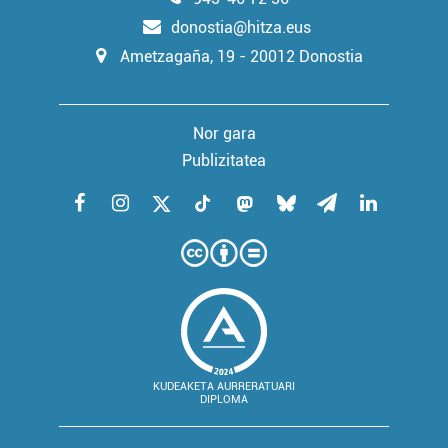
donostia@hitza.eus
Ametzagaña, 19 - 20012 Donostia
Nor gara
Publizitatea
KUDEAKETA AURRERATUARI
DIPLOMA