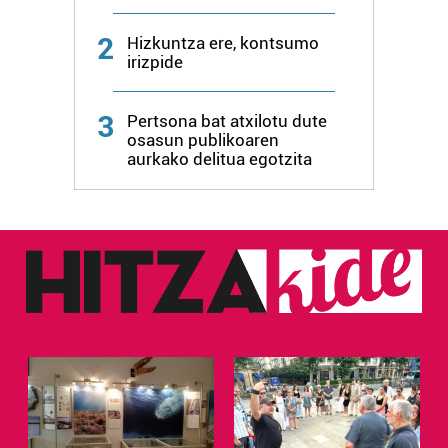
irakurri
2
Hizkuntza ere, kontsumo
irizpide
3
Pertsona bat atxilotu dute
osasun publikoaren
aurkako delitua egotzita