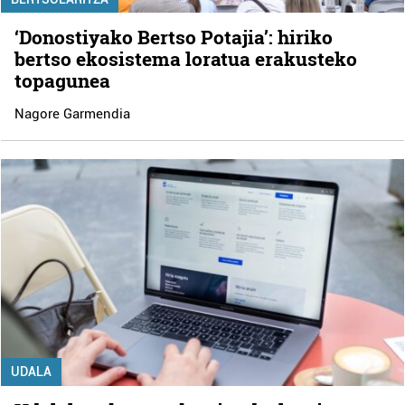
‘Donostiyako Bertso Potajia’: hiriko
bertso ekosistema loratua erakusteko
topagunea
Nagore Garmendia
UDALA