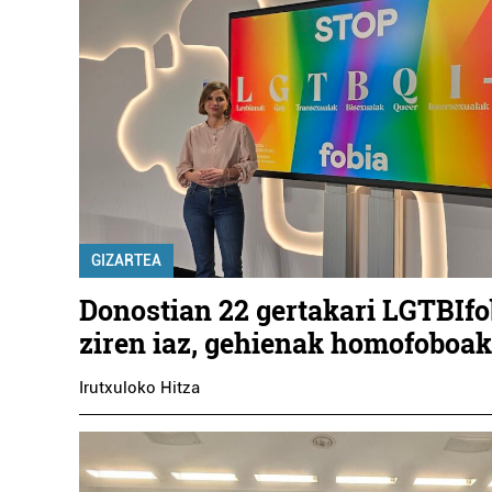
GIZARTEA
Donostian 22 gertakari LGTBIfo
ziren iaz, gehienak homofoboak
Irutxuloko Hitza