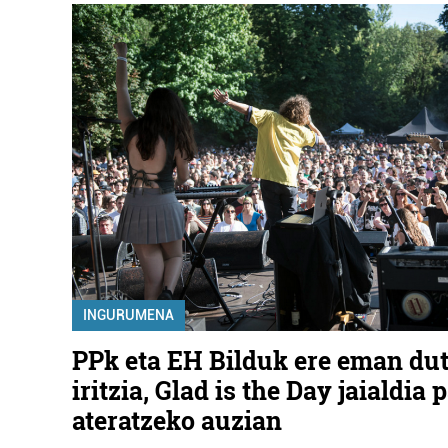
INGURUMENA
PPk eta EH Bilduk ere eman dut
iritzia, Glad is the Day jaialdia 
ateratzeko auzian