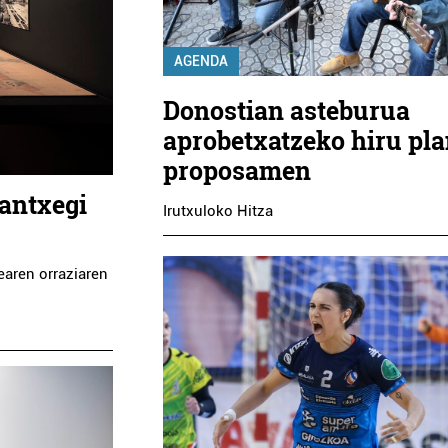
AGENDA
Donostian asteburua
aprobetxatzeko hiru pl
proposamen
Gantxegi
Irutxuloko Hitza
zearen orraziaren