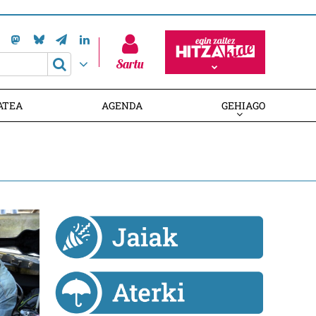
Sartu
Harpidetu zaitez! Izan HITZAKIDE
ATEA
AGENDA
GEHIAGO
HARPIDETU ZAITEZ! IZAN HITZAKIDE