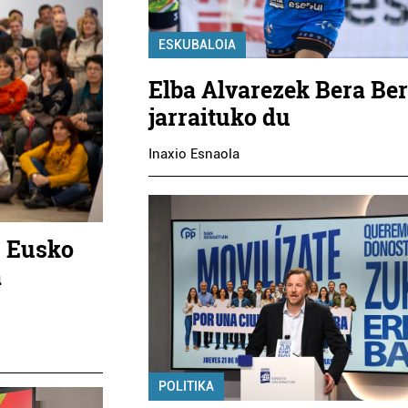
ESKUBALOIA
Elba Alvarezek Bera Be
jarraituko du
Inaxio Esnaola
u Eusko
a
POLITIKA