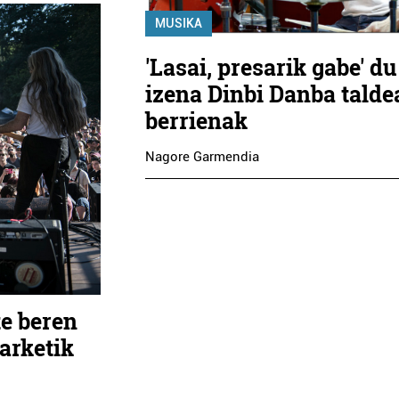
MUSIKA
'Lasai, presarik gabe' du
izena Dinbi Danba talde
berrienak
Nagore Garmendia
e beren
parketik