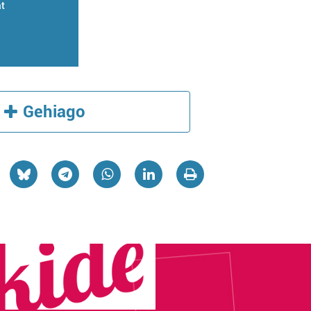
at
Gehiago