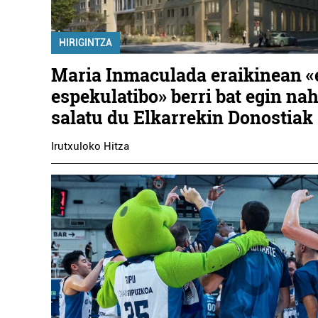
HIRIGINTZA
Maria Inmaculada eraikinean «
espekulatibo» berri bat egin nah
salatu du Elkarrekin Donostiak
Irutxuloko Hitza