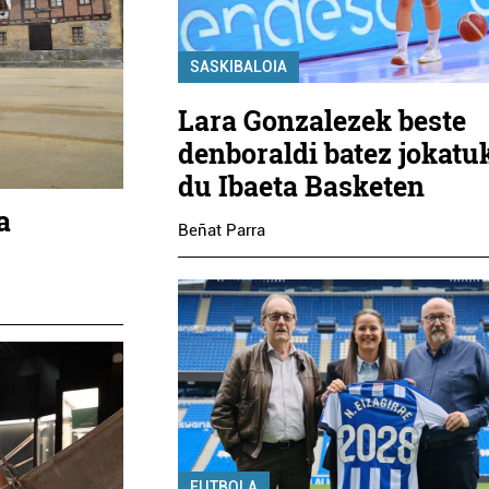
SASKIBALOIA
Lara Gonzalezek beste
denboraldi batez jokatu
du Ibaeta Basketen
a
Beñat Parra
FUTBOLA