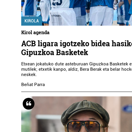
KIROLA
Kirol agenda
ACB ligara igotzeko bidea hasik
Gipuzkoa Basketek
Etxean jokatuko dute asteburuan Gipuzkoa Basketek e
mutilek; etxetik kanpo, aldiz, Bera Berak eta belar ho
neskek.
Beñat Parra