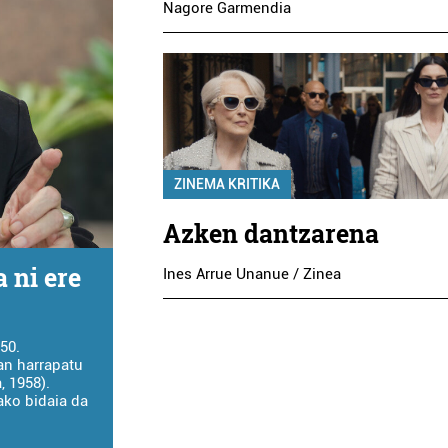
Nagore Garmendia
ZINEMA KRITIKA
Azken dantzarena
 ni ere
Ines Arrue Unanue / Zinea
50.
an harrapatu
 1958).
ako bidaia da