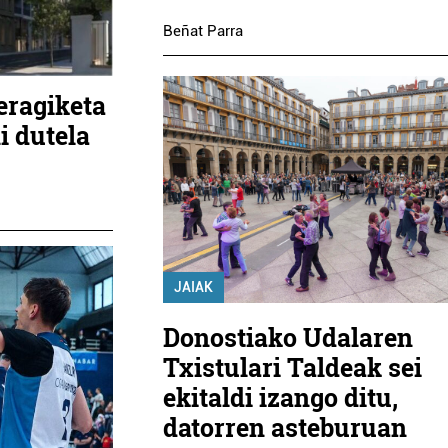
Beñat Parra
eragiketa
i dutela
JAIAK
Donostiako Udalaren
Txistulari Taldeak sei
ekitaldi izango ditu,
datorren asteburuan