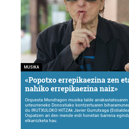
MUSIKA
«Popotxo errepikaezina zen eta
nahiko errepikaezina naiz»
Orquesta Mondragon musika talde arrakastatsuaren 
urteurreneko Donostiako kontzertuaren biharamune
du IRUTXULOKO HITZAk Javier Gurrutxaga (Erdialdea,
Ospatzen ari den mende erdi honetan barrena egind
elkarrizketa hau.