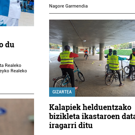
Nagore Garmendia
o du
ta Realeko
ckeyko Realeko
GIZARTEA
Kalapiek helduentzako
bizikleta ikastaroen dat
iragarri ditu