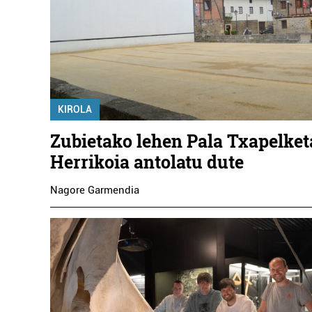
KIROLA
Zubietako lehen Pala Txapelket
Herrikoia antolatu dute
Nagore Garmendia