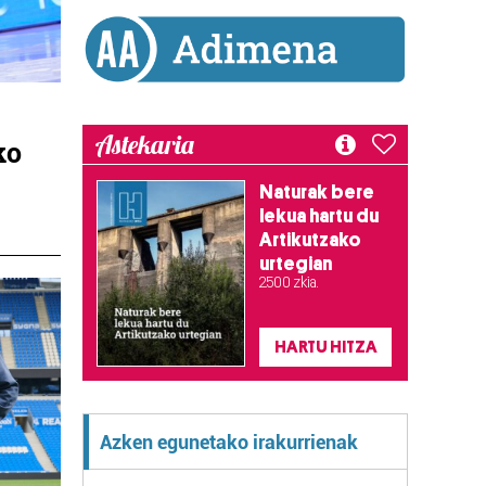
Astekaria
ko
Naturak bere
lekua hartu du
Artikutzako
urtegian
2.500 zkia.
HARTU HITZA
Azken egunetako irakurrienak