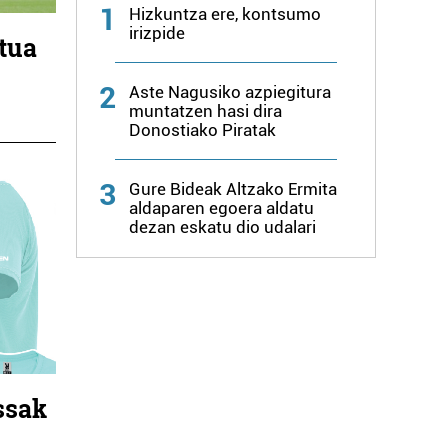
1
Hizkuntza ere, kontsumo
irizpide
atua
2
Aste Nagusiko azpiegitura
muntatzen hasi dira
Donostiako Piratak
3
Gure Bideak Altzako Ermita
aldaparen egoera aldatu
dezan eskatu dio udalari
ssak