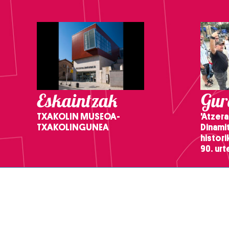
Eskaintzak
Gure
TXAKOLIN MUSEOA-
'Atzera
TXAKOLINGUNEA
Dinamit
histor
90. ur