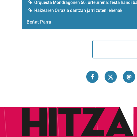
Orquesta Mondragonen 50. urteurrena: festa handi b
Haizearen Orrazia dantzan jarri zuten lehenak
Beñat Parra