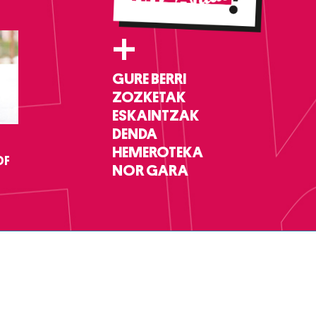
+
GURE BERRI
ZOZKETAK
ESKAINTZAK
DENDA
HEMEROTEKA
DF
NOR GARA