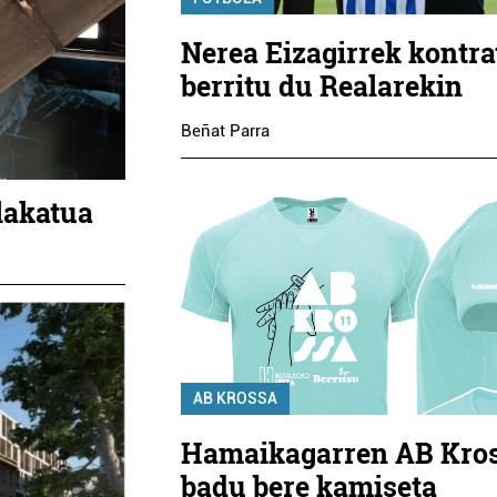
Nerea Eizagirrek kontr
berritu du Realarekin
Beñat Parra
ilakatua
AB KROSSA
Hamaikagarren AB Kro
badu bere kamiseta