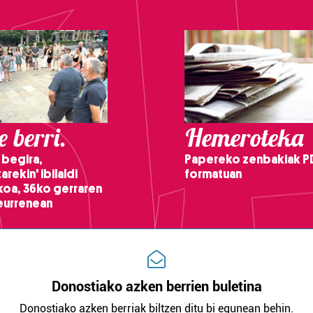
 berri.
Hemeroteka
 begira,
Papereko zenbakiak P
arekin' ibilaldi
formatuan
ikoa, 36ko gerraren
teurrenean
Donostiako azken berrien buletina
Donostiako azken berriak biltzen ditu bi egunean behin.