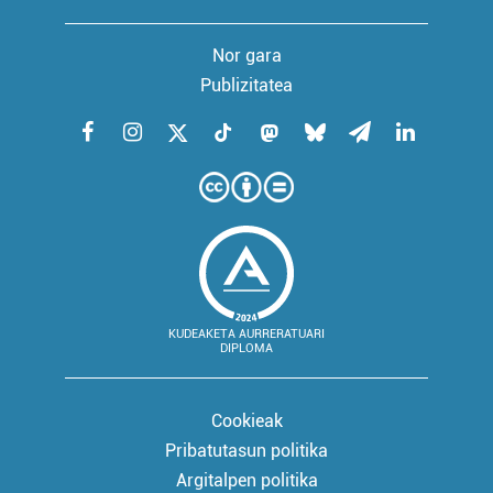
Nor gara
Publizitatea
KUDEAKETA AURRERATUARI
DIPLOMA
Cookieak
Pribatutasun politika
Argitalpen politika