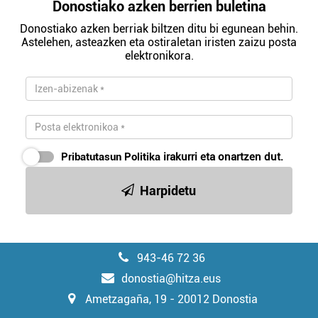
Donostiako azken berrien buletina
Donostiako azken berriak biltzen ditu bi egunean behin.
Astelehen, asteazken eta ostiraletan iristen zaizu posta
elektronikora.
Pribatutasun Politika
irakurri eta onartzen dut.
Harpidetu
943-46 72 36
donostia@hitza.eus
Ametzagaña, 19 - 20012 Donostia