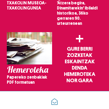
TXAKOLIN MUSEOA-
'Atzera begira,
TXAKOLINGUNEA
Dinamitarekin' ibilaldi
historikoa, 36ko
gerraren 90.
urteurrenean
+
GURE BERRI
ZOZKETAK
ESKAINTZAK
Hemeroteka
DENDA
HEMEROTEKA
Papereko zenbakiak
NOR GARA
PDF formatuan