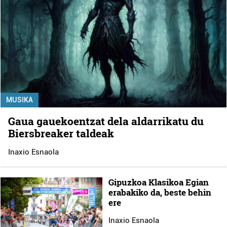
MUSIKA
Gaua gauekoentzat dela aldarrikatu du
Biersbreaker taldeak
Inaxio Esnaola
Gipuzkoa Klasikoa Egian
erabakiko da, beste behin
ere
Inaxio Esnaola