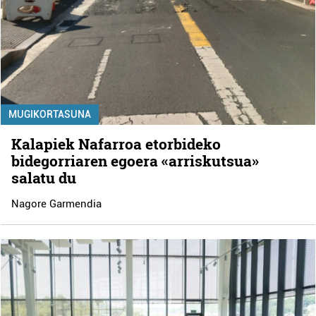
MUGIKORTASUNA
Kalapiek Nafarroa etorbideko
bidegorriaren egoera «arriskutsua»
salatu du
Nagore Garmendia