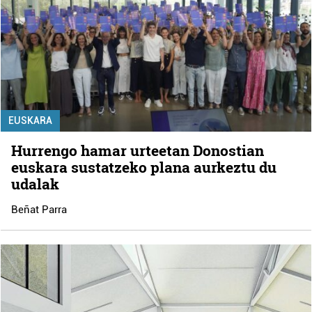
EUSKARA
Hurrengo hamar urteetan Donostian
euskara sustatzeko plana aurkeztu du
udalak
Beñat Parra