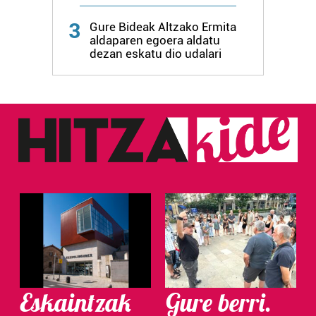
3
Gure Bideak Altzako Ermita
aldaparen egoera aldatu
dezan eskatu dio udalari
Eskaintzak
Gure berri.