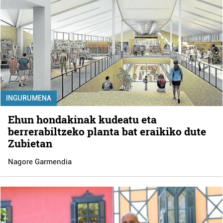
INGURUMENA
Ehun hondakinak kudeatu eta
berrerabiltzeko planta bat eraikiko dute
Zubietan
Nagore Garmendia