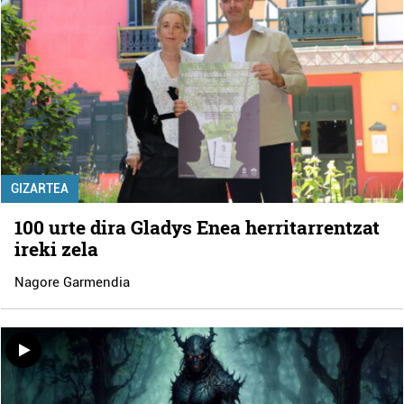
GIZARTEA
100 urte dira Gladys Enea herritarrentzat
ireki zela
Nagore Garmendia