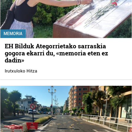
MEMORIA
EH Bilduk Ategorrietako sarraskia
gogora ekarri du, «memoria eten ez
dadin»
Irutxuloko Hitza