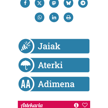
Bazkide batzuek ez dizute baimenik eskatzen, eta beren
interes komertzial legitimoetan babesten dira. Ikusi gure
bazkideen zerrenda, beren ustez zein helburutarako
duten interes legitimoa eta horren aurka nola egin
dezakezun ikusteko.
Lortu zure datu pertsonalak prozesatzeko moduari
buruzko informazio gehiago eta ezarri zure lehentasunak
datuen atalean. Edozein unetan alda edo ken dezakezu
zure baimena Cookieen adierazpenean.
Webgune honek cookie propioak eta hirugarrenen cookie-
fitxategiak erabiltzen ditu. Zure esperientzia eta
zerbitzuak hobetzeko asmoz, cookie teknologiaz
baliatzen gara. Ohar hau onartuz gero, teknologia hori
erabiltzeko baimen esplizitua ematen diguzu.
Gehiago
irakurri
Astekaria