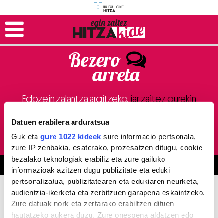
Bezero
arreta
Edozein zalantza argitzeko,
jar zaitez gurekin
harremanetan
Datuen erabilera arduratsua
943 30 30 35
(astelehenetik ostiralera: 08:30-16:00)
hitzakide@hitza.eus
Guk eta
gure 1022 kideek
sure informacio pertsonala,
zure IP zenbakia, esaterako, prozesatzen ditugu, cookie
bezalako teknologiak erabiliz eta zure gailuko
informazioak azitzen dugu publizitate eta eduki
pertsonalizatua, publizitatearen eta edukiaren neurketa,
audientzia-ikerketa eta zerbitzuen garapena eskaintzeko.
Zure datuak nork eta zertarako erabiltzen dituen
hautatzeko aukera duzu. Zure onespena aldatzen edo