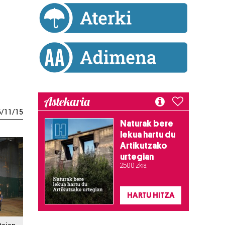
Astekaria
6
/
11
/
15
Naturak bere
lekua hartu du
Artikutzako
urtegian
2.500 zkia.
HARTU HITZA