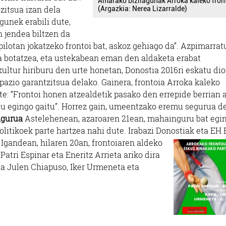
Amarako bizilagunak Arroka kaleko fron
zitsua izan dela
(Argazkia: Nerea Lizarralde)
gunek erabili dute,
n jendea biltzen da
 pilotan jokatzeko frontoi bat, askoz gehiago da”. Azpimarrat
ia botatzea, eta ustekabean eman den aldaketa erabat
kultur hiriburu den urte honetan, Donostia 2016ri eskatu dio
pazio garantzitsua delako. Gainera, frontoia Arroka kaleko
e: “Frontoi honen atzealdetik pasako den errepide berrian 
stu egingo gaitu”. Horrez gain, umeentzako eremu segurua d
ngurua
Astelehenean, azaroaren 21ean, mahainguru bat egi
litikoek parte hartzea nahi dute. Irabazi Donostiak eta EH 
Igandean, hilaren 20an, frontoiaren aldeko
atri Espinar eta Eneritz Arrieta ariko dira
ta Julen Chiapuso, Iker Urmeneta eta