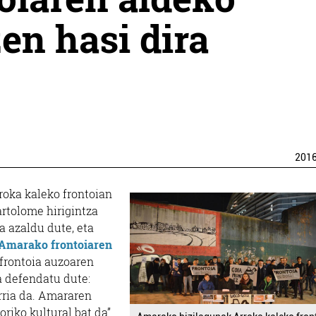
en hasi dira
201
rroka kaleko frontoian
artolome hirigintza
 azaldu dute, eta
Amarako frontoiaren
frontoia auzoaren
a defendatu dute:
arria da. Amararen
iko kultural bat da”.