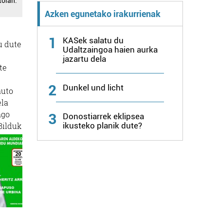
toian.
Azken egunetako irakurrienak
1
KASek salatu du
u dute
Udaltzaingoa haien aurka
jazartu dela
te
2
Dunkel und licht
auto
ela
ngo
3
Donostiarrek eklipsea
ikusteko planik dute?
Bilduk