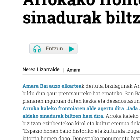
sinadurak biltz
Nerea Lizarralde
Amara
Amara Bai auzo elkartea
k deituta, bizilagunak A
bildu dira gaur prentsaurreko bat emateko. San B
planaren inguruan duten kezka eta desadostasuna
Arroka kaleko frontoiaren alde agertu dira
.
Jada 
aldeko
sinadurak biltzen hasi dira
.
Arroka kaleko 
bizitzan ezinbestekoa kirol eta kultur eremua del
“Espazio honen balio historiko eta kulturala izug
jatorria hemen dago. Donostiako monumentu histor