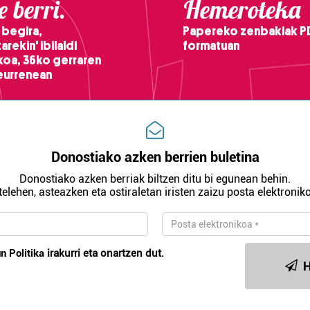
 berri.
Hemeroteka
 begira,
Papereko zenbakiak P
arekin' ibilaldi
formatuan
ikoa, 36ko gerraren
teurrenean
Donostiako azken berrien buletina
Donostiako azken berriak biltzen ditu bi egunean behin.
telehen, asteazken eta ostiraletan iristen zaizu posta elektroniko
n Politika
irakurri eta onartzen dut.
H