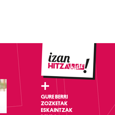
+
GURE BERRI
ZOZKETAK
ESKAINTZAK