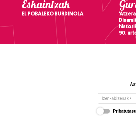
Eskaintzak
Gure
EL POBALEKO BURDINOLA
'Atzera
Dinamit
histor
90. ur
As
Pribatutasu