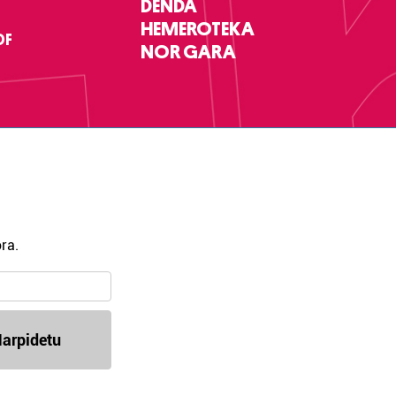
DENDA
HEMEROTEKA
DF
NOR GARA
ra.
arpidetu