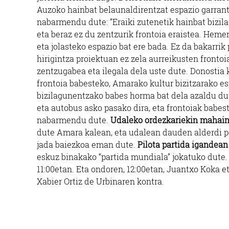
Auzoko hainbat belaunaldirentzat espazio garrant
nabarmendu dute: “Eraiki zutenetik hainbat bizila
eta beraz ez du zentzurik frontoia eraistea. Heme
eta jolasteko espazio bat ere bada. Ez da bakarrik
hirigintza proiektuan ez zela aurreikusten fronto
zentzugabea eta ilegala dela uste dute. Donostia 
frontoia babesteko, Amarako kultur bizitzarako es
bizilagunentzako babes horma bat dela azaldu dut
eta autobus asko pasako dira, eta frontoiak babe
nabarmendu dute.
Udaleko ordezkariekin mahai
dute Amara kalean, eta udalean dauden alderdi po
jada baiezkoa eman dute.
Pilota partida igandean
eskuz binakako “partida mundiala” jokatuko dute. P
11:00etan. Eta ondoren, 12:00etan, Juantxo Koka e
Xabier Ortiz de Urbinaren kontra.