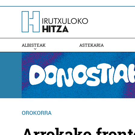
ALBISTEAK
ASTEKARIA
OROKORRA
Arrokako front